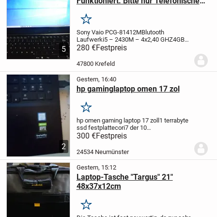
Funktioniert. Bitte nur Telefonische
Anfrage! Laptop ist noch Verfügbar!
Merken
Sony Vaio PCG-81412M
Blutooth
Laufwerk
i5 – 2430M – 4x2,40 GHZ
4GB
RAM
280 €
210 GB Festplatte
Festpreis
Win. 10 Home
5
47800 Krefeld
Gestern, 16:40
hp gaminglaptop omen 17 zol
Merken
hp omen gaming laptop 17 zoll
1 terrabyte
ssd festplatte
cori7 der 10
generation
geforce rtx2060
16 mb ram
300 €
Festpreis
ddr4
windows 11 home
2
24534 Neumünster
Gestern, 15:12
Laptop-Tasche "Targus" 21"
48x37x12cm
Merken