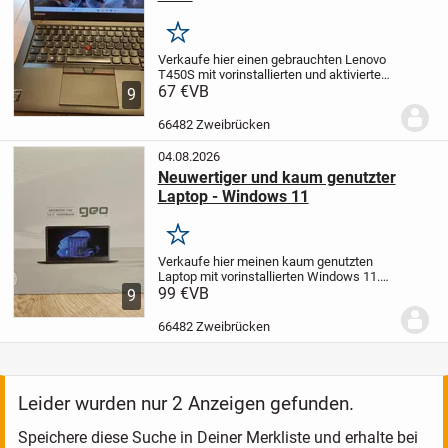
Merken
Verkaufe hier einen gebrauchten Lenovo
T450S mit vorinstallierten und aktivierten
Windows 11.
67 €
VB
Der Laptop hat folgende
9
Merkmale :
- 14 Zoll (Auflösung
1920x1080)
- Intel Prozessor mit 2,60 GHz
66482 Zweibrücken
(Intel...
04.08.2026
Neuwertiger und kaum genutzter
Laptop - Windows 11
Merken
Verkaufe hier meinen kaum genutzten
Laptop mit vorinstallierten Windows 11.
Das Geobook 140 hat höchstens zehn
99 €
VB
9
Betriebsstunden hinter sich.
Der Laptop
hat folgende Merkmale :
- 14 Zoll
- Intel...
66482 Zweibrücken
Leider wurden nur 2 Anzeigen gefunden.
Speichere diese Suche in Deiner Merkliste und erhalte bei