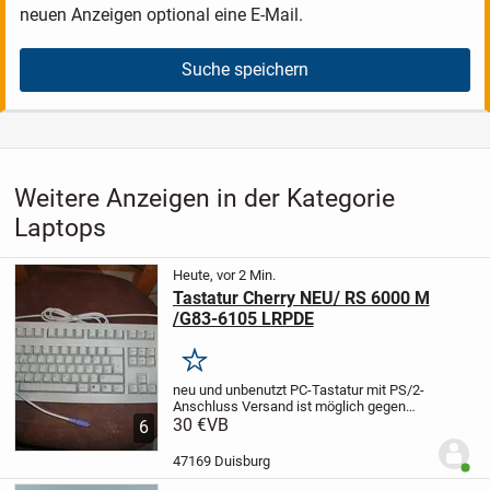
neuen Anzeigen optional eine E-Mail.
Suche speichern
Weitere Anzeigen in der Kategorie
Laptops
Heute, vor 2 Min.
Tastatur Cherry NEU/ RS 6000 M
/G83-6105 LRPDE
Merken
neu und unbenutzt
PC-Tastatur mit PS/2-
Anschluss
Versand ist möglich gegen
Übernahme der Kosten
30 €
VB
tierfreier NR-
6
Haushalt
47169 Duisburg
Benut