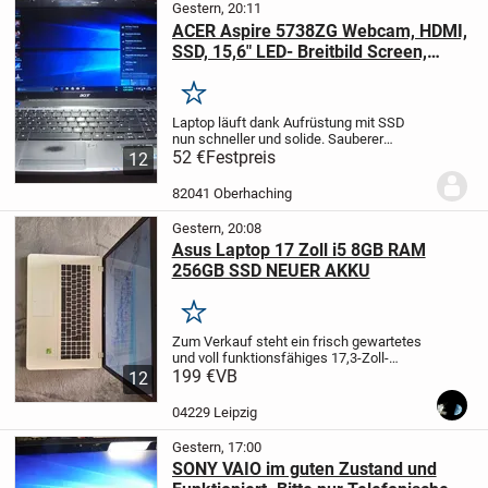
Gestern, 20:11
ACER Aspire 5738ZG Webcam, HDMI,
SSD, 15,6" LED- Breitbild Screen,
Ladegerät
Merken
Laptop läuft dank Aufrüstung mit SSD
nun schneller und solide. Sauberer
Zustand. Mit Netzteil und passender
52 €
Festpreis
12
Tasche! Ist dank HDMI über Fernseher
auch als DVD-Player nutzbar.
Bitte Bilder
82041 Oberhaching
beachten!!!V...
Gestern, 20:08
Asus Laptop 17 Zoll i5 8GB RAM
256GB SSD NEUER AKKU
Merken
Zum Verkauf steht ein frisch gewartetes
und voll funktionsfähiges 17,3-Zoll-
Notebook Asus F751L.
199 €
VB
​Das Gerät wurde
12
gründlich gereinigt, gewartet und
technisch aufgewertet – ideal für Schule,
04229 Leipzig
Office,...
Gestern, 17:00
SONY VAIO im guten Zustand und