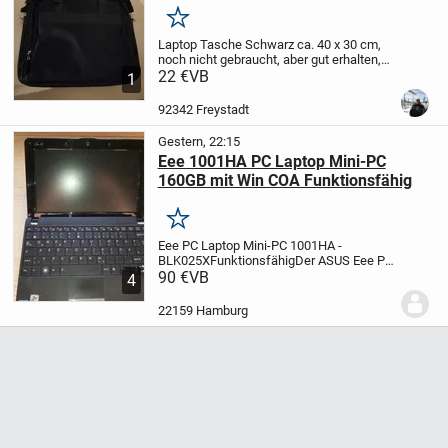
Merken
Laptop Tasche Schwarz ca. 40 x 30 cm,
noch nicht gebraucht, aber gut erhalten,
No Name, 1 Hauptfach mit 2 Fächern und
22 €
VB
1
Reißverschluß und 1 Nebenfach mit
Reißverschluß, insgesamt viel Stauraum
92342 Freystadt
für...
Gestern, 22:15
Eee 1001HA PC Laptop Mini-PC
160GB mit Win COA Funktionsfähig
Merken
Eee PC Laptop Mini-PC 1001HA -
BLK025X
Funktionsfähig
Der ASUS Eee PC
1001HA 25,7cm/10.1 Zoll (160 GB, Intel
90 €
VB
4
Atom, 1.6 GHz, 1 GB) Netbook - Schwarz
ist ein Laptop mit einer integrierten 0,3
22159 Hamburg
MP...