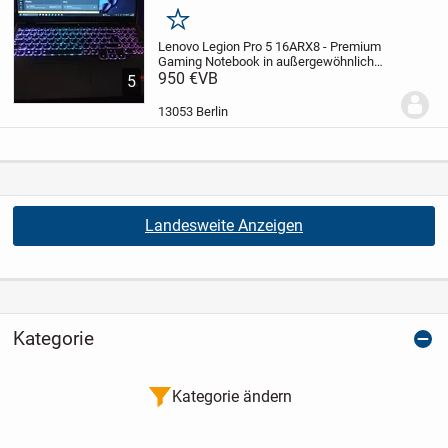
Merken
Lenovo Legion Pro 5 16ARX8 - Premium
Gaming Notebook in außergewöhnlich
gutem Zustand
950 €
VB
FLEXIBLE SOFORT
5
ÜBERGABE IN BERLIN MÖGLICH - AUCH
ABENDS, NACHTS ODER FRÜH
13053 Berlin
MORGENS NACH ABSPRACHE!
Das Gerät
ist...
Landesweite Anzeigen
Kategorie
Kategorie ändern