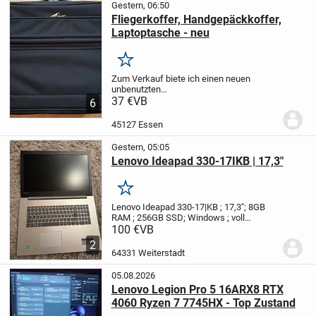
Gestern, 06:50
Fliegerkoffer, Handgepäckkoffer,
Laptoptasche - neu
Merken
Zum Verkauf biete ich einen neuen
unbenutzten
Fliegerkoffer/Handgepäckkoffer mit
37 €
VB
6
intrigierter herausnehmbarer
Laptoptasche an.
Gepäck und Laptopfach
45127 Essen
sind voneinander getrennt. Außerdem
besitzt der...
Gestern, 05:05
Lenovo Ideapad 330-17IKB | 17,3"
Merken
Lenovo Ideapad 330-17|KB ; 17,3"; 8GB
RAM ; 256GB SSD; Windows ; voll
funktionsfähig
Ich verkaufe mein Lenovo
100 €
VB
Ideapad 330-17 KB in gutem technischen
2
Zustand.
Das Gerät funktioniert
64331 Weiterstadt
einwandfrei und...
05.08.2026
Lenovo Legion Pro 5 16ARX8 RTX
4060 Ryzen 7 7745HX - Top Zustand