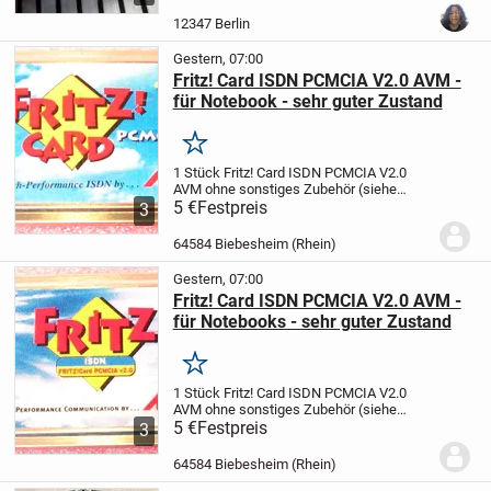
Pencil hab ich noch.
Apple Pencil Pro,
almost never used. I bought an iPad
12347 Berlin
then...
Gestern, 07:00
Fritz! Card ISDN PCMCIA V2.0 AVM -
für Notebook - sehr guter Zustand
Merken
1 Stück
Fritz! Card ISDN PCMCIA V2.0
AVM
ohne sonstiges Zubehör (siehe
Fotos)
5 €
Festpreis
Zustand:
gebraucht, aber sehr gut
3
erhalten und voll funktionsfähig
(wird
wegen Systemumstellung nicht mehr...
64584 Biebesheim (Rhein)
Gestern, 07:00
Fritz! Card ISDN PCMCIA V2.0 AVM -
für Notebooks - sehr guter Zustand
Merken
1 Stück
Fritz! Card ISDN PCMCIA V2.0
AVM
ohne sonstiges Zubehör (siehe
Fotos)
5 €
Festpreis
Zustand:
gebraucht, aber sehr gut
3
erhalten und voll funktionsfähig
(wird
wegen Systemumstellung nicht mehr...
64584 Biebesheim (Rhein)