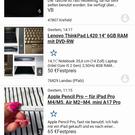
Die Tasche ist fast neuwertig, da nur sehr
selten benutzt worden.
Sie verfügt über
viele, praktische Fächer.
VB
Die
6
Maße:ca.18x37x12cm, 21"
ABGABE
GEGEN GEBOT
Bitte schauen Sie sich
47807 Krefeld
gerne auch meine...
Gestern, 14:17
Lenovo ThinkPad L420 14" 6GB RAM
mit DVD-RW
Merken
14,1\" Notebook 35,6 cm (14 Zoll) Laptop
(Intel Core i5 2 Gen) 2,5GHz 4GB RAM
500GB HDD Intel HD 3000
50 €
Festpreis
Erleben Sie mit
4
dem Lenovo ThinkPad L420 eine
Kombination aus Eleganz und
76829 Landau (Pfalz)
Leistungsfähigkeit.
...
Gestern, 11:15
Apple Pencil Pro – für iPad Pro
M4/M5, Air M2–M4, mini A17 Pro
Merken
Apple Pencil Pro, fast nie benutzt. Ich hab
mir ein iPad gekauft und es nach einer
Woche wieder zurückgegeben, aber den
65 €
Festpreis
3