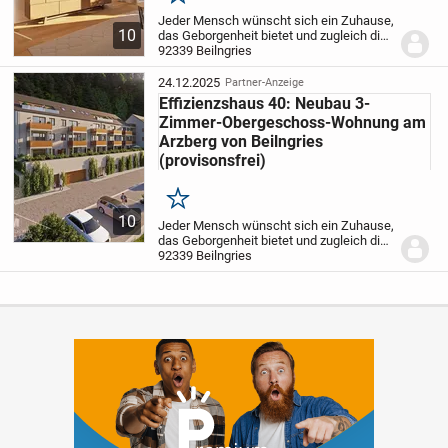
Merken
Jeder Mensch wünscht sich ein Zuhause,
10
das Geborgenheit bietet und zugleich die
Annehmlichkeiten des städtischen
92339 Beilngries
Lebens zugänglich macht.
Mit unserem
neuen Bauvorhaben ZUHAUSE AM
24.12.2025
Partner-Anzeige
ARZBERG in Beilngries...
Effizienzshaus 40: Neubau 3-
Zimmer-Obergeschoss-Wohnung am
Arzberg von Beilngries
(provisonsfrei)
Merken
10
Jeder Mensch wünscht sich ein Zuhause,
das Geborgenheit bietet und zugleich die
Annehmlichkeiten des städtischen
92339 Beilngries
Lebens zugänglich macht.
Mit unserem
neuen Bauvorhaben ZUHAUSE AM
ARZBERG in Beilngries...