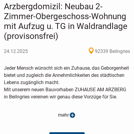
Arzbergdomizil: Neubau 2-
Zimmer-Obergeschoss-Wohnung
mit Aufzug u. TG in Waldrandlage
(provisonsfrei)
24.12.2025
92339 Beilngries
Jeder Mensch wünscht sich ein Zuhause, das Geborgenheit
bietet und zugleich die Annehmlichkeiten des städtischen
Lebens zugänglich macht.
Mit unserem neuen Bauvorhaben ZUHAUSE AM ARZBERG
in Beilngries vereinen wir genau diese Vorzüge für Sie.
Die besondere Südwestlage am Waldrand bietet einen
mehr
herrlichen Blick über Beilngries und das Altmühltal.
Barrierefreie Zugänge, ein moderner Aufzug und ein