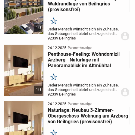
weitere Infos:
Waldrandlage von Beilngries
- Änderungen der Grundrisse nach individuellen
(provisonsfrei)
Vorstellungen nach Absprache möglich!
- nutzen Sie bei Kapitalanlage unseren kostenfreien
Merken
10
Jeder Mensch wünscht sich ein Zuhause,
VERMIETER-KOMPLETT-SERVICE!
das Geborgenheit bietet und zugleich die
- wir helfen Ihnen auch gerne bei Ihre Finanzierung!
Annehmlichkeiten des städtischen
92339 Beilngries
Lebens zugänglich macht.
Mit unserem
- auch bei allen anderen Fragen stehen wir Ihnen gerne zur
neuen Bauvorhaben ZUHAUSE AM
24.12.2025
Partner-Anzeige
Verfügung!
ARZBERG in Beilngries...
Penthouse-Feeling: Wohndomizil
Arzberg - Naturlage mit
Panoramablick im Altmühltal
Für weitere Informationen oder ausführliches Exposé
wenden Sie sich bitte tel. an Herrn Claudius Mitzam unter
Merken
08461/70238 oder senden uns unter info@immobilien-
Jeder Mensch wünscht sich ein Zuhause,
mitzam.de eine e-mail zu.
10
das Geborgenheit bietet und zugleich die
Annehmlichkeiten des städtischen
92339 Beilngries
Lebens zugänglich macht.
Mit unserem
neuen Bauvorhaben ZUHAUSE AM
24.12.2025
Partner-Anzeige
ARZBERG in Beilngries...
Naturlage: Neubau 3-Zimmer-
Obergeschoss-Wohnung am Arzberg
von Beilngries (provisonsfrei)