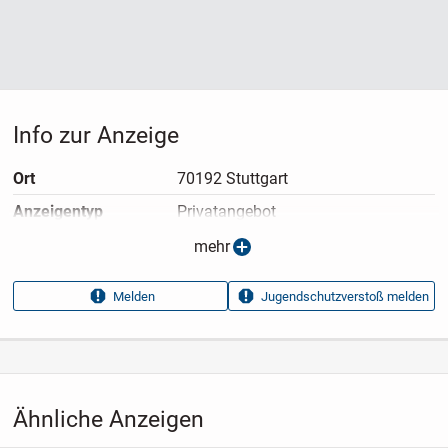
Info zur Anzeige
Ort
70192 Stuttgart
Anzeigen­typ
Privatangebot
Anzeigen­datum
07.05.2026
mehr
Anzeigen­kennung
f44d6186
Melden
Jugendschutzverstoß melden
Aufrufe dieser
9
Anzeige
Kategorie
Immobilien
›
Kaufen
›
Häuser
Ähnliche Anzeigen