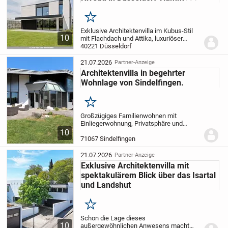
Merken
Exklusive Architektenvilla im Kubus-Stil
10
mit Flachdach und Attika, luxuriöser
Ausstattung und modernem
40221 Düsseldorf
Wohnkonzept. Diese außergewöhnliche
Architektenvilla aus dem Jahr 2024
21.07.2026
Partner-Anzeige
vereint modernes Design,...
Architektenvilla in begehrter
Wohnlage von Sindelfingen.
Merken
Großzügiges Familienwohnen mit
Einliegerwohnung, Privatsphäre und
direktem Zugang zur Natur
Diese
10
außergewöhnliche Architektenvilla vereint
71067 Sindelfingen
großzügiges Familienwohnen,
hochwertige Bauqualität und...
21.07.2026
Partner-Anzeige
Exklusive Architektenvilla mit
spektakulärem Blick über das Isartal
und Landshut
Merken
Schon die Lage dieses
10
außergewöhnlichen Anwesens macht