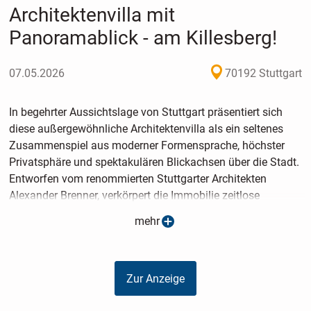
Architektenvilla mit
Panoramablick - am Killesberg!
07.05.2026
70192 Stuttgart
In begehrter Aussichtslage von Stuttgart präsentiert sich
diese außergewöhnliche Architektenvilla als ein seltenes
Zusammenspiel aus moderner Formensprache, höchster
Privatsphäre und spektakulären Blickachsen über die Stadt.
Entworfen vom renommierten Stuttgarter Architekten
Alexander Brenner, verkörpert die Immobilie zeitlose
Architektur, klare Linien und ein durchdachtes Raumkonzept
mehr
auf mehreren Ebenen.
Bereits von außen beeindruckt die Villa durch ihre
Zur Anzeige
puristische Gestaltung und die diskrete Einbettung in das
Grundstück. Von der Straße nahezu uneinsehbar, eröffnet