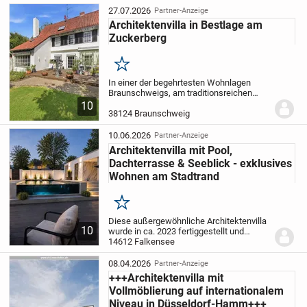
27.07.2026
Partner-Anzeige
Architektenvilla in Bestlage am
Zuckerberg
Merken
In einer der begehrtesten Wohnlagen
Braunschweigs, am traditionsreichen
Zuckerberg, präsentiert sich diese
10
außergewöhnliche Architektenvilla aus
38124 Braunschweig
dem Hause Krämer als ein Zuhause von
besonderer...
10.06.2026
Partner-Anzeige
Architektenvilla mit Pool,
Dachterrasse & Seeblick - exklusives
Wohnen am Stadtrand
Merken
Diese außergewöhnliche Architektenvilla
10
wurde in ca. 2023 fertiggestellt und
vereint moderne Bauhaus-Ästhetik mit
14612 Falkensee
höchstem Wohnkomfort und einem
klaren Fokus auf Design, Qualität und
08.04.2026
Partner-Anzeige
Privatsphäre. Auf...
+++Architektenvilla mit
Vollmöblierung auf internationalem
Niveau in Düsseldorf-Hamm+++