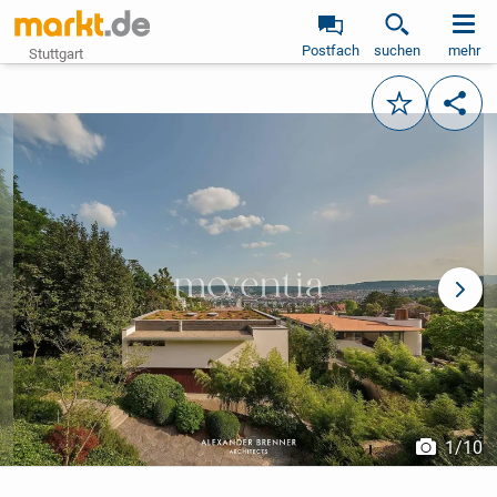
Postfach
suchen
mehr
Stuttgart
Merken
Teile
vorheriges Bild
näch
1
/
10