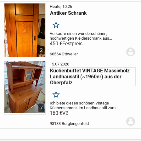
Heute, 10:26
Antiker Schrank
Merken
Verkaufe einen wunderschönen,
hochwertigen Kleiderschrank aus
Massivholz im klassischen
450 €
Festpreis
Landhaus-/Jugendstil. Der Schrank
2
überzeugt durch seine warme Holzfarbe,
66564 Ottweiler
die dekorativen Intarsien sowie den...
15.07.2026
Küchenbuffet VINTAGE Massivholz
Landhausstil (~1960er) aus der
Oberpfalz
Merken
Ich biete diesen schönen Vintage
7
Küchenschrank im Landhausstil zum
Verkauf an!
160 €
VB
Der zweiteilige Schrank ist ca.
aus den 1960ern, aus Massivholz (Kiefer),
und in gutem Zustand.
Er eignet sich
93133 Burglengenfeld
perfekt...