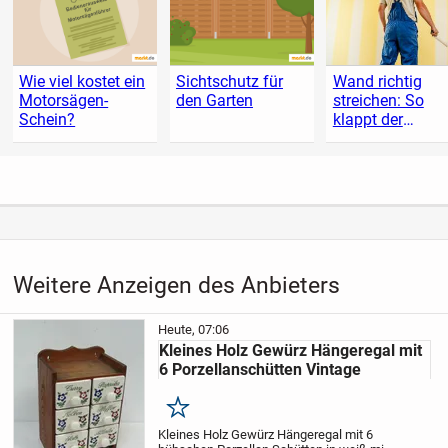
Wie viel kostet ein
Sichtschutz für
Wand richtig
Motorsägen-
den Garten
streichen: So
Schein?
klappt der
Anstrich
Weitere Anzeigen des Anbieters
Heute, 07:06
Kleines Holz Gewürz Hängeregal mit
6 Porzellanschütten Vintage
Merken
Kleines Holz Gewürz Hängeregal
mit 6