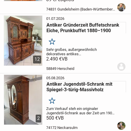
Weichholz und ausgestattet mit
dekorativen Porzellangriffen, vereint
74831 Gundelsheim (Baden-Württemberg)
dieses besondere Stück...
01.07.2026
Antiker Gründerzeit Buffetschrank
Eiche, Prunkbuffet 1880–1900
Merken
Sehr großes, außergewöhnlich
dekoratives antikes
Gründerzeit-/Historismus-Prunkbuffet
2.490 €
VB
12
aus Eiche, vermutlich um 1880–
1900.
Repräsentatives
58849 Herscheid
Aufsatzbuffet/Kredenzmöbel mit starker
Präsenz: reich...
05.08.2026
Antiker Jugendstil-Schrank mit
Spiegel-3-türig-Massivholz
Merken
Zum Verkauf steh ein originaler
Jugendstil-Schrank aus der Zeit um 1900-
1920
500 €
Maße:
VB
117 cm Breite
225 cm Höhe
2
55 cm Tiefe
Schublade: 105 Breite, 25 cm
Höhe, 45 cm Tiefe
(7 Haken, 1
74172 Neckarsulm
Kleiderstang...