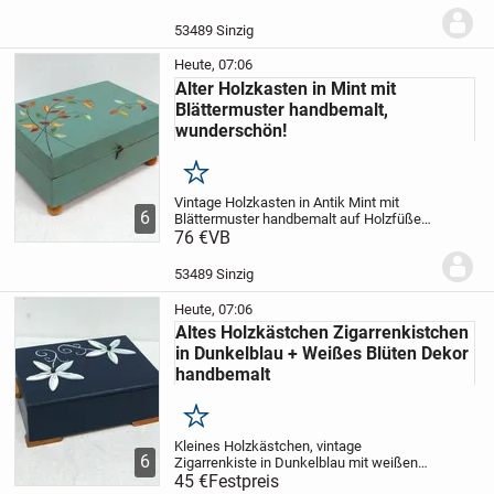
Westex
Remscheid aus den 50er 60er
Jahren und ist umfunktioniert.
Die original
53489 Sinzig
Schnappriegel...
Heute, 07:06
Alter Holzkasten in Mint mit
Blättermuster handbemalt,
wunderschön!
Merken
Vintage Holzkasten in Antik Mint
mit
6
Blättermuster handbemalt auf
Holzfüßen,
aus den ca 30er 40er Jahren.
76 €
VB
Der Kasten
ist aus meiner eigenen
jahrelangen
Sammlung, die ich so
nach und nach...
53489 Sinzig
Heute, 07:06
Altes Holzkästchen Zigarrenkistchen
in Dunkelblau + Weißes Blüten Dekor
handbemalt
Merken
Kleines Holzkästchen, vintage
6
Zigarrenkiste in Dunkelblau mit
weißen
Blüten, handbemalt.
45 €
Festpreis
Das Kistchen ist aus