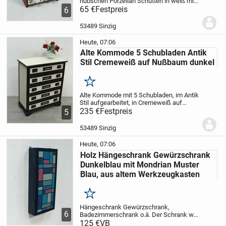
hübschen Porzellan Schütten
in weiß mit
Blütendekor.
65 €
Festpreis
Ein total niedliches Set.
6
Maße sind:
B 17 x T 11,5 x H 24 cm.
Porzellanschütte:
B 7,5 x T 13 x H 5,7...
53489 Sinzig
Heute, 07:06
Alte Kommode 5 Schubladen Antik
Stil Cremeweiß auf Nußbaum dunkel
Merken
Alte Kommode mit 5 Schubladen,
im Antik
Stil aufgearbeitet, in Cremeweiß
auf
Nußbaum dunkel.
235 €
Festpreis
Die Kommode ist nicht
5
tief und
paßt daher auch in schmalere
Durchgänge oder eben wo wenig
Tiefe...
53489 Sinzig
Heute, 07:06
Holz Hängeschrank Gewürzschrank
Dunkelblau mit Mondrian Muster
Blau, aus altem Werkzeugkasten
Merken
Hängeschrank Gewürzschrank,
6
Badezimmerschrank o.ä.
Der Schrank war
zuvor ein
125 €
VB
alter Werkzeugkoffer von