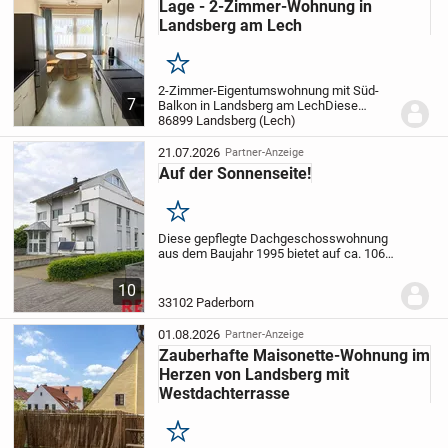
Lage - 2-Zimmer-Wohnung in
Landsberg am Lech
Merken
2-Zimmer-Eigentumswohnung mit Süd-
7
Balkon in Landsberg am Lech
Diese
gepflegte 2-Zimmer-Eigentumswohnung
86899 Landsberg (Lech)
in Landsberg am Lech bietet eine
durchdachte Raumaufteilung, solide
21.07.2026
Partner-Anzeige
Massivbauweise und...
Auf der Sonnenseite!
Merken
Diese gepflegte Dachgeschosswohnung
aus dem Baujahr 1995 bietet auf ca. 106
m² viel Platz für Alltag, Homeoffice und
Gäste. Highlight ist die zusätzliche
10
Empore mit ca. 21 m², die dem Grundriss
33102 Paderborn
ein...
01.08.2026
Partner-Anzeige
Zauberhafte Maisonette-Wohnung im
Herzen von Landsberg mit
Westdachterrasse
Merken