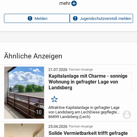
Anzeigen­datum
25.04.2026
mehr
Anzeigen­kennung
ef98f6c8
Melden
Jugendschutzverstoß melden
Aufrufe dieser
10
Anzeige
Kategorie
Immobilien
›
Kaufen
›
Wohnungen
Ähnliche Anzeigen
21.07.2026
Partner-Anzeige
Kapitalanlage mit Charme - sonnige
Wohnung in gefragter Lage von
Landsberg
Merken
Attraktive Kapitalanlage in gefragter Lage
10
von Landsberg am Lech
Diese gepflegte
1-Zimmer-Eigentumswohnung mit ca. 42
86899 Landsberg (Lech)
m² Wohnfläche bietet eine hervorragende
Gelegenheit für Kapitalanleger, die in...
25.04.2026
Partner-Anzeige
Solide Vermietbarkeit trifft gefragte