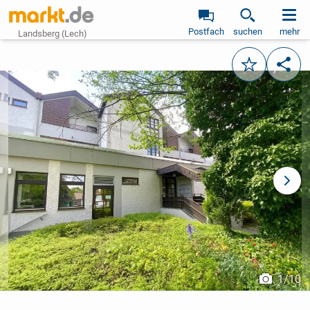
Postfach
suchen
mehr
Landsberg (Lech)
Merken
Teile
vorheriges Bild
näch
1
/
10