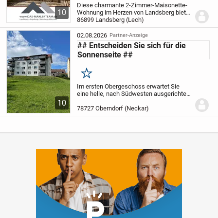
Diese charmante 2-Zimmer-Maisonette-
10
Wohnung im Herzen von Landsberg bietet
Wohnkomfort auf zwei Ebenen. Die
86899 Landsberg (Lech)
durchdachte Raumaufteilung macht sie
ideal für Singles, Paare oder
02.08.2026
Partner-Anzeige
Kapitalanleger, die eine...
## Entscheiden Sie sich für die
Sonnenseite ##
Merken
Im ersten Obergeschoss erwartet Sie
eine helle, nach Südwesten ausgerichtete
Wohnung, die durch eine gemütliche
10
Wohnatmosphäre besticht. Das Gebäude
78727 Oberndorf (Neckar)
wurde 2014 umfassend nach KfW
Standard 70 saniert,...