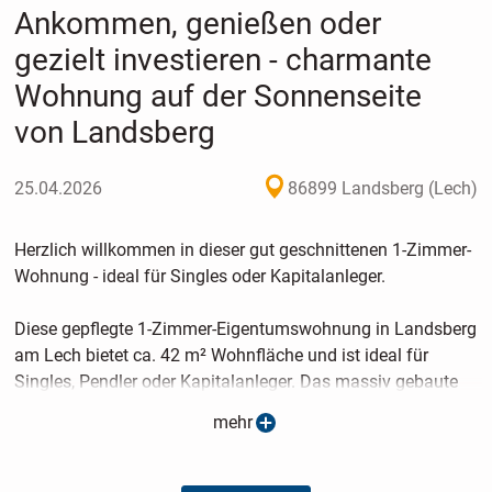
Ankommen, genießen oder
gezielt investieren - charmante
Wohnung auf der Sonnenseite
von Landsberg
25.04.2026
86899 Landsberg (Lech)
Herzlich willkommen in dieser gut geschnittenen 1-Zimmer-
Wohnung - ideal für Singles oder Kapitalanleger.
Diese gepflegte 1-Zimmer-Eigentumswohnung in Landsberg
am Lech bietet ca. 42 m² Wohnfläche und ist ideal für
Singles, Pendler oder Kapitalanleger. Das massiv gebaute
Mehrfamilienhaus aus dem Jahr 1984 ist voll unterkellert.
mehr
Ein Tiefgaragenstellplatz ist im Kaufpreis enthalten; die
Tiefgarage wurde vollständig saniert, die Kosten sind über
Rücklagen gedeckt.