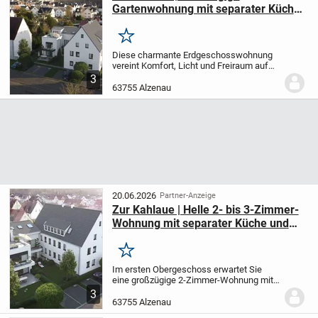
Gartenwohnung mit separater Küche
und Terrasse - Ihr Rückzugsort im
Grünen
Merken
Diese charmante Erdgeschosswohnung
vereint Komfort, Licht und Freiraum auf
rund 75 m² Wohnfläche. Der großzügige
3
Wohn- und Essbereich bietet viel Platz für
63755 Alzenau
eine gemütliche Wohnatmosphäre und
führt...
20.06.2026
Partner-Anzeige
Zur Kahlaue | Helle 2- bis 3-Zimmer-
Wohnung mit separater Küche und
sonnigem Balkon
Merken
Im ersten Obergeschoss erwartet Sie
eine großzügige 2-Zimmer-Wohnung mit
Balkon - ideal, um sonnige Stunden im
3
Freien zu genießen. Der Wohn- und
63755 Alzenau
Essbereich bietet viel Platz für entspannte