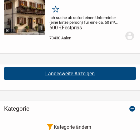
Merken
Ich suche ab sofort einen Untermieter
(eine Einzelperson) für eine ca. 50 m²
große, voll möblierte 2-Zimmer-
600 €
Festpreis
1
KI
Dachgeschosswohnung in bester Lage
der Aalen-City.
Top-Lage
* Nur ca. 150 m
73430 Aalen
zum Rathaus...
Landesweite Anzeigen
Kategorie
Kategorie ändern