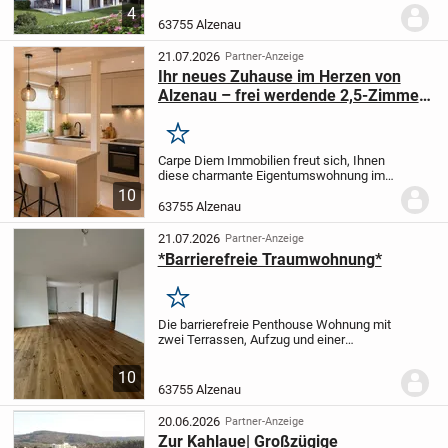
und 6a, ein anspruchsvoll gestaltetes
4
Wohngebäude für Menschen, die Wert
63755 Alzenau
auf...
21.07.2026
Partner-Anzeige
Ihr neues Zuhause im Herzen von
Alzenau – frei werdende 2,5-Zimmer-
Wohnung zum Wohlfühlen
Merken
Carpe Diem Immobilien freut sich, Ihnen
diese charmante Eigentumswohnung im
Herzen von Alzenau vorstellen zu dürfen.
10
Da die Wohnung in Kürze frei wird, bietet
63755 Alzenau
sich Ihnen die seltene Gelegenheit,
Ihren...
21.07.2026
Partner-Anzeige
*Barrierefreie Traumwohnung*
Merken
Die barrierefreie Penthouse Wohnung mit
zwei Terrassen, Aufzug und einer
Tiefgarage befindet sich im Herzen von
Alzenau!
10
63755 Alzenau
20.06.2026
Partner-Anzeige
Zur Kahlaue| Großzügige