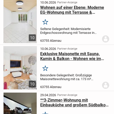
Abende,...
10.06.2026
Partner-Anzeige
Wohnen auf einer Ebene: Moderne
EG-Wohnung mit Terrasse &
Stellplatz in Alzenau
Merken
Seltene Gelegenheit: Modernisierte
Erdgeschosswohnung mit Terrasse in
Alzenau. Ca. 92 m² Wohnfläche, sofort
10
bezugsbereit, ruhige Lage und
63755 Alzenau
durchdachte Raumaufteilung. Perfekt für
Eigennutzer oder...
10.06.2026
Partner-Anzeige
Exklusive Maisonette mit Sauna,
Kamin & Balkon - Wohnen wie im
eigenen Haus in Alzenau
Merken
Besondere Gelegenheit: Großzügige
Maisonettewohnung mit ca. 173 m²
Wohnfläche, Balkon, Kamin und privatem
10
Wellnessbereich mit Sauna. Hochwertig
63755 Alzenau
modernisiert, lichtdurchflutet und mit
Wohngefühl wie...
29.04.2026
Partner-Anzeige
**3-Zimmer-Wohnung mit
Einbauküche und großem Südbalkon
/ Fahrstuhl**