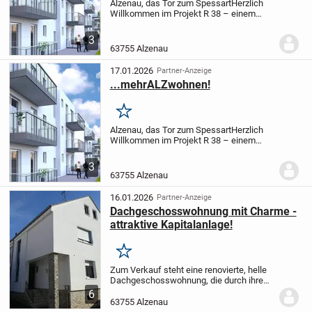
Alzenau, das Tor zum Spessart
Herzlich
Willkommen im Projekt R 38 – einem
modernen Wohnkonzept im Herzen der
Rodenbacher Straße. Hier entstehen 30
3
hochwertige Appartements im KfW 40
63755 Alzenau
Standard, die...
17.01.2026
Partner-Anzeige
...mehrALZwohnen!
Merken
Alzenau, das Tor zum Spessart
Herzlich
Willkommen im Projekt R 38 – einem
modernen Wohnkonzept im
Herzen der
Rodenbacher Straße. Hier entstehen 30
3
hochwertige
Appartements im KfW 40
63755 Alzenau
Standard, die...
16.01.2026
Partner-Anzeige
Dachgeschosswohnung mit Charme -
attraktive Kapitalanlage!
Merken
Zum Verkauf steht eine renovierte, helle
Dachgeschosswohnung, die durch ihre
moderne Ausstattung und den guten
6
Zustand überzeugt. Die Wohnung wurde
63755 Alzenau
kürzlich neu gedämmt und bietet damit