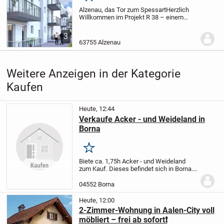
Alzenau, das Tor zum Spessart
Herzlich
Willkommen im Projekt R 38 – einem
modernen Wohnkonzept im Herzen der
Rodenbacher Straße. Hier entstehen 30
3
hochwertige Appartements im KfW 40
63755 Alzenau
Standard, die...
Weitere Anzeigen in der Kategorie
Kaufen
Heute, 12:44
Verkaufe Acker - und Weideland in
Borna
Merken
Biete ca. 1,75h Acker - und Weideland
zum Kauf. Dieses befindet sich in Borna.
Bei Interesse einfach melden.
04552 Borna
Heute, 12:00
2-Zimmer-Wohnung in Aalen-City voll
möbliert – frei ab sofort❗️