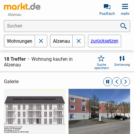
Postfach
mehr
Alzenau
Suchen
zurücksetzen
Wohnungen
Alzenau
schließen
schließen
18 Treffer
Wohnung kaufen in
Alzenau
Suche
Sortierung
speichern
Galerie
automatische R
zurückblät
weite