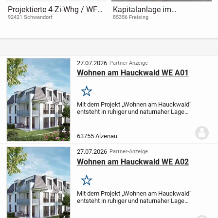
Projektierte 4-Zi-Whg / WFL
Kapitalanlage im
ca. 99 m² / beste
Wachstumsmarkt Pflege
92421 Schwandorf
85356 Freising
Bauqualität-KfW 40 QNG
Qualität / jetzt clever kaufen
u. erst bei Fertigstellung
bezahlen!
27.07.2026
Partner-Anzeige
Wohnen am Hauckwald WE A01
Merken
Mit dem Projekt „Wohnen am Hauckwald“
entsteht in ruhiger und naturnaher Lage
von Alzenau, in der Gunkelsrainstraße 6
und 6a, ein anspruchsvoll gestaltetes
4
Wohngebäude für Menschen, die Wert
63755 Alzenau
auf...
27.07.2026
Partner-Anzeige
Wohnen am Hauckwald WE A02
Merken
Mit dem Projekt „Wohnen am Hauckwald“
entsteht in ruhiger und naturnaher Lage
von Alzenau, in der Gunkelsrainstraße 6
und 6a, ein anspruchsvoll gestaltetes