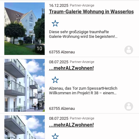
ein angenehmes...
16.12.2025
Partner-Anzeige
Traum-Galerie Wohnung in Wasserlos
Merken
Diese sehr großzügige traumhafte
Galerie-Wohnung wird Sie begeistern!
Wenn Sie diese Wohnung betreten,
kommen Sie in einen geräumigen hellen
10
Eingangsbereich und von dort aus in den
63755 Alzenau
riesigen Ess-, /...
08.07.2025
Partner-Anzeige
...mehrALZwohnen!
Merken
Alzenau, das Tor zum Spessart
Herzlich
Willkommen im Projekt R 38 – einem
modernen Wohnkonzept im Herzen der
Rodenbacher Straße. Hier entstehen 30
3
hochwertige Appartements im KfW 40
63755 Alzenau
Standard, die...
08.07.2025
Partner-Anzeige
...mehrALZwohnen!
Merken