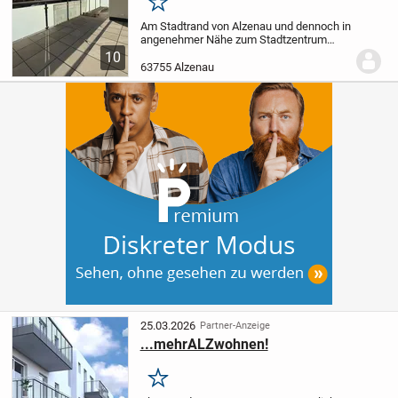
Merken
Am Stadtrand von Alzenau und dennoch in
angenehmer Nähe zum Stadtzentrum
befindet sich der moderne Wohnpark
10
Kahlauen mit insgesamt 16
63755 Alzenau
Eigentumswohnungen, die sich auf zwei
architektonisch ansprechend...
25.03.2026
Partner-Anzeige
...mehrALZwohnen!
Merken