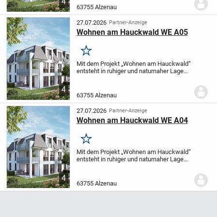
4
Wohngebäude für Menschen, die Wert
63755 Alzenau
auf...
27.07.2026
Partner-Anzeige
Wohnen am Hauckwald WE A05
Merken
Mit dem Projekt „Wohnen am Hauckwald“
entsteht in ruhiger und naturnaher Lage
von Alzenau, in der Gunkelsrainstraße 6
und 6a, ein anspruchsvoll gestaltetes
4
Wohngebäude für Menschen, die Wert
63755 Alzenau
auf...
27.07.2026
Partner-Anzeige
Wohnen am Hauckwald WE A04
Merken
Mit dem Projekt „Wohnen am Hauckwald“
entsteht in ruhiger und naturnaher Lage
von Alzenau, in der Gunkelsrainstraße 6
und 6a, ein anspruchsvoll gestaltetes
4
Wohngebäude für Menschen, die Wert
63755 Alzenau
auf...