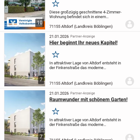
Merken
Diese großzügig geschnittene 4-Zimmer-
Wohnung befindet sich in einem
gepflegten Mehrfamilienhaus aus dem
10
Jahr 1998 in schöner, naturnaher und
71155 Altdorf (Landkreis Böblingen)
besonders familienfreundlicher Lage von
Altdorf. Mit einer...
21.01.2026
Partner-Anzeige
Hier beginnt Ihr neues Kapitel!
Merken
In attraktiver Lage von Altdorf entsteht in
der Finkenstraße das moderne
Wohnprojekt: Erlachwiesen - ein
Ensemble aus zwei eleganten
7
Mehrfamilienhäusern.
Drei Hauseingänge
71155 Altdorf (Landkreis Böblingen)
mit jeweils neun Wohnungen...
21.01.2026
Partner-Anzeige
Raumwunder mit schönem Garten!
Merken
In attraktiver Lage von Altdorf entsteht in
der Finkenstraße das moderne
Wohnprojekt: Erlachwiesen - ein
Ensemble aus zwei eleganten
7
Mehrfamilienhäusern.
Drei Hauseingänge