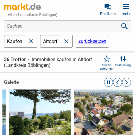
Postfach
mehr
Altdorf (Landkreis Böblingen)
Suchen
zurücksetzen
Kaufen
Altdorf
schließen
schließen
36 Treffer
Immobilien kaufen in Altdorf
(Landkreis Böblingen)
Suche
Sortierung
speichern
Galerie
automatische R
zurückblät
weite