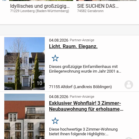
Idyllisches und großzügiges
SIE SUCHEN DAS
Appartment mit großem
BESONDERE: Schicke 3-
71229 Leonberg (Baden-Württemberg)
74582 Gerabronn
Garten und Aussicht in
Zimmer-Wohnung mit extra
beliebter und ruhiger Lage
großer Dachterrasse -
am Engelberg in Leonberg
Neubau
04.08.2026
Partner-Anzeige
Licht. Raum. Eleganz.
Merken
Dieses großzügige Einfamilienhaus mit
Einliegerwohnung wurde im Jahr 2001 auf
einem weitläufigen, ca. 991 m² großen
Grundstück in attraktiver Ortslage von
10
Altdorf errichtet und 2013 umgebaut und...
71155 Altdorf (Landkreis Böblingen)
04.08.2026
Partner-Anzeige
Exklusiver Wohnflair! 3 Zimmer-
Neubauwohnung für erholsame
Ansprüche!
Merken
Diese hochwertige 3 Zimmer-Wohnung
bietet Ihnen folgende Highlights:
Barrierefreie Räumlichkeiten mit