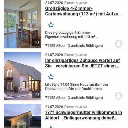
Firma...
21.07.2026
Partner-Anzeige
Großzügige 4-Zimmer-
Gartenwohnung (113 m²) mit Aufzug
& Westterrasse - provisionsfrei
Merken
Diese großzügige 4-Zimmer-
Eigentumswohnung mit 113 m²
Wohnfläche und eigenem Garten befindet
10
sich in bevorzugter, ruhiger Wohnlage von
71155 Altdorf (Landkreis Böblingen)
Altdorf im Erdgeschoss eines gepflegten,
massiv errichteten...
21.07.2026
Partner-Anzeige
Ihr einzigartiges Zuhause wartet auf
Sie - vereinbaren Sie JETZT einen
Termin
Merken
LifeStyle 14.04 S
Eine Hausfamilie - vier
Dachvarianten
Die vier Dachformen
Sattel,- Flach,- Walm- und Pultdach
10
zeigen dir beispielhaft, was alles möglich
71155 Altdorf (Landkreis Böblingen)
ist bei der individuellen Gestaltung
deines...
21.07.2026
Partner-Anzeige
???? Schwiegermutter willkommen in
Altdorf - Einliegerwohnung dabei!
Bauplatz mit 1000qm dabei! ??