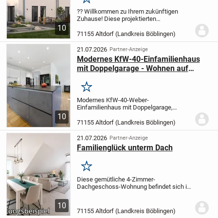
Merken
?? Willkommen zu Ihrem zukünftigen
Zuhause! Diese projektierten
Doppelhaushälften in Altdorf werden ganz
10
nach Ihren Vorstellungen und Wünschen
71155 Altdorf (Landkreis Böblingen)
geplant und umgesetzt. ? Auf 127,49 m²
Wohnfläche über...
21.07.2026
Partner-Anzeige
Modernes KfW-40-Einfamilienhaus
mit Doppelgarage - Wohnen auf
höchstem Niveau
Merken
Modernes KfW-40-Weber-
Einfamilienhaus mit Doppelgarage,
großem Stellplatz und Outdoorküche -
10
Wohnen auf höchstem Niveau
Dieses
71155 Altdorf (Landkreis Böblingen)
hochwertige Einfamilienhaus aus dem
Jahr 2019 vereint modernes Wohnen,...
21.07.2026
Partner-Anzeige
Familienglück unterm Dach
Merken
Diese gemütliche 4-Zimmer-
Dachgeschoss-Wohnung befindet sich in
einem 7-Familien-Haus aus dem Jahr
1999 und überzeugt mit ihrer
10
durchdachten Raumaufteilung sowie ihrer
71155 Altdorf (Landkreis Böblingen)
naturnahen Lage.
Auf ca. 84 m²...