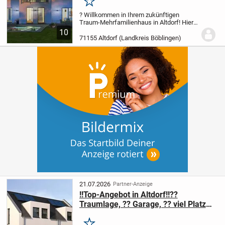
Merken
? Willkommen in Ihrem zukünftigen
Traum-Mehrfamilienhaus in Altdorf! Hier
können Sie Ihre Wohnfantasien ausleben
10
und Ihr neues Zuhause ganz nach Ihren
71155 Altdorf (Landkreis Böblingen)
Wünschen gestalten. Mit 7 großzügigen
Zimmern auf...
21.07.2026
Partner-Anzeige
!!Top-Angebot in Altdorf!!??
Traumlage, ?? Garage, ?? viel Platz
für die Familie in Altdorf!