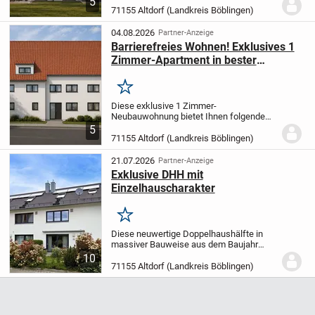
5
exklusiver Ausstattung
Mit dem Aufzug
71155 Altdorf (Landkreis Böblingen)
gelangen Sie bequem in alle
Stockwerke
Erholung pur...
04.08.2026
Partner-Anzeige
Barrierefreies Wohnen! Exklusives 1
Zimmer-Apartment in bester
Wohnlage!
Merken
Diese exklusive 1 Zimmer-
Neubauwohnung bietet Ihnen folgende
Highlights:
Traumhafter Wohn/-
5
Essschlafbereich mit exklusivem
71155 Altdorf (Landkreis Böblingen)
Charme
Individuelle Auswahlmöglichkeit
für die gehobene Ausstattung
Mit...
21.07.2026
Partner-Anzeige
Exklusive DHH mit
Einzelhauscharakter
Merken
Diese neuwertige Doppelhaushälfte in
massiver Bauweise aus dem Baujahr
2013 bietet in Altdorf ein
10
außergewöhnlich großzügiges
71155 Altdorf (Landkreis Böblingen)
Raumangebot für anspruchsvolles
Wohnen. Auf rund 194 m² Wohnfläche,...