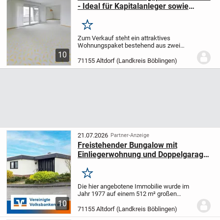
- Ideal für Kapitalanleger sowie
Arbeiten & Wohnen
Merken
Zum Verkauf steht ein attraktives
Wohnungspaket bestehend aus zwei
Wohneinheiten innerhalb eines 3-
10
Familienhauses in ruhiger Wohnlage von
71155 Altdorf (Landkreis Böblingen)
Altdorf. Beide Wohnungen werden
gemeinsam verkauft.
Die...
21.07.2026
Partner-Anzeige
Freistehender Bungalow mit
Einliegerwohnung und Doppelgarage
in Altdorf
Merken
Die hier angebotene Immobilie wurde im
Jahr 1977 auf einem 512 m² großen
Grundstück in einer verkehrsberuhigten
10
Sackgasse errichtet. Es handelt sich um
71155 Altdorf (Landkreis Böblingen)
ein voll unterkellertes Fertighaus der