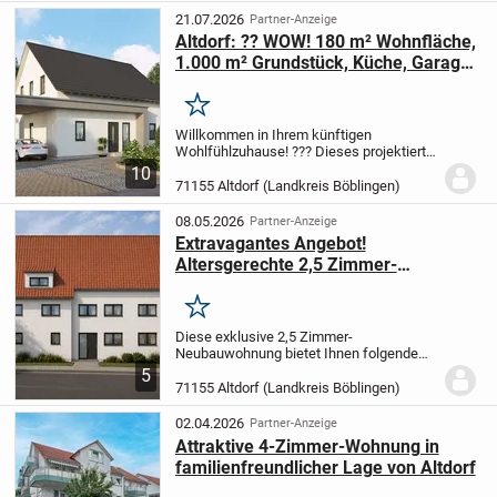
21.07.2026
Partner-Anzeige
Altdorf: ?? WOW! 180 m² Wohnfläche,
1.000 m² Grundstück, Küche, Garage
& Bauplatz inklusive!
Merken
Willkommen in Ihrem künftigen
Wohlfühlzuhause! ??? Dieses projektierte
Einfamilienhaus in Altdorf begeistert mit
10
181,79 m² Wohnfläche auf einem
71155 Altdorf (Landkreis Böblingen)
großzügigen Grundstück von 1000 m² -
hier ist Platz für...
08.05.2026
Partner-Anzeige
Extravagantes Angebot!
Altersgerechte 2,5 Zimmer-
Neubauwohnung für gehobene
Ansprüche!
Merken
Diese exklusive 2,5 Zimmer-
Neubauwohnung bietet Ihnen folgende
Highlights:
Traumhafter Wohn/-
5
Essbereich mit exklusivem
71155 Altdorf (Landkreis Böblingen)
Charme
Abendstunden im Freien genießen
Sie auf dem Süd-Balkon
Stilvolles...
02.04.2026
Partner-Anzeige
Attraktive 4-Zimmer-Wohnung in
familienfreundlicher Lage von Altdorf