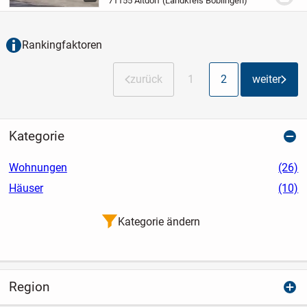
71155 Altdorf (Landkreis Böblingen)
mit jeweils neun Wohnungen...
Rankingfaktoren
zurück
1
2
weiter
Kategorie
Wohnungen
(26)
Häuser
(10)
Kategorie ändern
Region