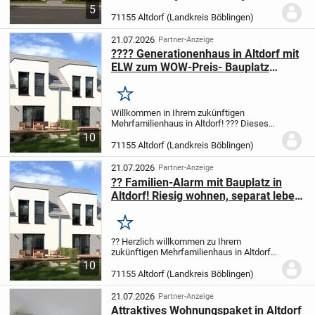
Highlights:
Traumhafter Wohn/-
5
Essbereich mit exklusivem
71155 Altdorf (Landkreis Böblingen)
Charme
Abendstunden im Freien genießen
Sie auf dem Süd-Balkon
Stilvolles...
21.07.2026
Partner-Anzeige
???? Generationenhaus in Altdorf mit
ELW zum WOW-Preis- Bauplatz
dabei!! Wer zuerst kommt! ??
Merken
Willkommen in Ihrem zukünftigen
Mehrfamilienhaus in Altdorf! ??? Dieses
projektierte Traumhaus vereint modernes
10
Design mit einer riesigen Portion
71155 Altdorf (Landkreis Böblingen)
Individualität - gestalten Sie Ihr Zuhause
ganz nach...
21.07.2026
Partner-Anzeige
?? Familien-Alarm mit Bauplatz in
Altdorf! Riesig wohnen, separat leben
- Einliegerwohnung inklusive!
Merken
?? Herzlich willkommen zu Ihrem
zukünftigen Mehrfamilienhaus in Altdorf!
??? Hier startet Ihr neues Wohnabenteuer:
10
Ein projektiertes Haus, das modernes
71155 Altdorf (Landkreis Böblingen)
Design und maximalen Spielraum für Ihre
Wünsche...
21.07.2026
Partner-Anzeige
Attraktives Wohnungspaket in Altdorf