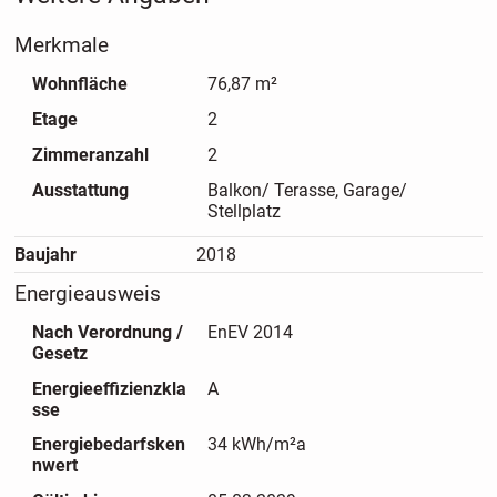
Merkmale
Der gesamte Gebäudekomplex ist auf seniorengerechtes
Wohnen ausgerichtet und bietet unter anderem:
Wohnfläche
76,87 m²
Etage
2
- Automatische Türöffner
Zimmeranzahl
2
- Gemeinschaftsraum
Ausstattung
Balkon/ Terasse, Garage/
Stellplatz
- Ebenerdiger Fahrradraum
Baujahr
2018
- Personenaufzug
Energieausweis
Nach Verordnung /
EnEV 2014
Haben wir Ihr Interesse geweckt? Dann vereinbaren Sie
Gesetz
gerne einen Besichtigungstermin mit uns!
Energieeffizienzkla
A
sse
Energiebedarfsken
34 kWh/m²a
nwert