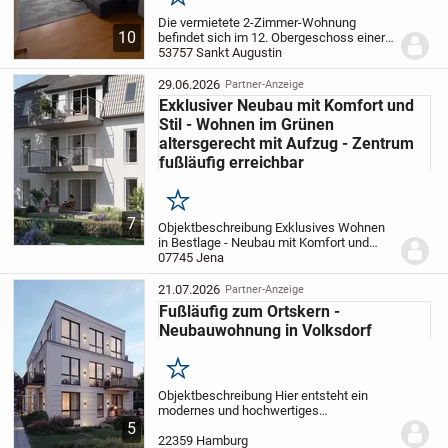
Merken
Die vermietete 2-Zimmer-Wohnung
10
befindet sich im 12. Obergeschoss einer
aus 2 Gebäudeteilen bestehenden
53757 Sankt Augustin
Hochhaus-Wohnanlage. Sie erreichen die
Einheit wahlweise ganz bequem mit
29.06.2026
Partner-Anzeige
einem der beiden...
Exklusiver Neubau mit Komfort und
Stil - Wohnen im Grünen
altersgerecht mit Aufzug - Zentrum
fußläufig erreichbar
Merken
7
Objektbeschreibung Exklusives Wohnen
in Bestlage - Neubau mit Komfort und
Stil
07745 Jena
Willkomen in Ihrem neuen Zuhause -
einem Ort, der höchste Qualität,
modernes Design und eine durchdachte
21.07.2026
Partner-Anzeige
Raumaufteilung...
Fußläufig zum Ortskern -
Neubauwohnung in Volksdorf
Merken
Objektbeschreibung Hier entsteht ein
modernes und hochwertiges
Mehrfamilienhaus mit exklusiven
5
Wohneinheiten. Unser Projekt wird
22359 Hamburg