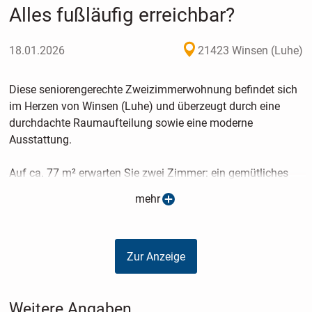
Alles fußläufig erreichbar?
18.01.2026
21423 Winsen (Luhe)
Diese seniorengerechte Zweizimmerwohnung befindet sich
im Herzen von Winsen (Luhe) und überzeugt durch eine
durchdachte Raumaufteilung sowie eine moderne
Ausstattung.
Auf ca. 77 m² erwarten Sie zwei Zimmer: ein gemütliches
Schlafzimmer sowie ein heller Wohn- und Essbereich mit
mehr
offener, moderner Küche. Ein praktischer Abstellraum mit
Waschmaschinenanschluss ergänzt die Wohnung.
Zusätzlich steht Ihnen eine Loggia zur Verfügung.
Zur Anzeige
Das moderne Duschbad ist barrierearm gestaltet und
verfügt über eine ebenerdige Dusche, sodass es höchsten
Weitere Angaben
Komfort bietet.