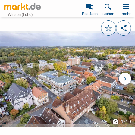
Postfach
suchen
mehr
Winsen (Luhe)
Merken
Teile
vorheriges Bild
näch
1
/
10