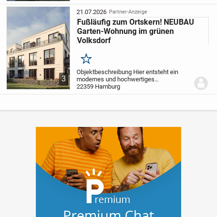
individuell wie Ihre Wohnträume.
Seniorengerecht, aber auch ideal für...
21.07.2026
Partner-Anzeige
Fußläufig zum Ortskern! NEUBAU
Garten-Wohnung im grünen
Volksdorf
Merken
Objektbeschreibung Hier entsteht ein
3
modernes und hochwertiges
Mehrfamilienhaus mit exklusiven
22359 Hamburg
Wohneinheiten. Unser Projekt wird
individuell wie Ihre Wohnträume.
Seniorengerecht, aber auch ideal für...