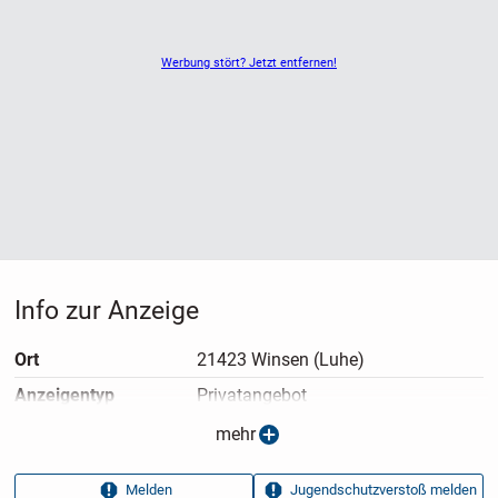
Werbung stört? Jetzt entfernen!
Info zur Anzeige
Ort
21423 Winsen (Luhe)
Anzeigen­typ
Privatangebot
Anzeigen­datum
18.01.2026
mehr
Anzeigen­kennung
aaad9641
Melden
Jugendschutzverstoß melden