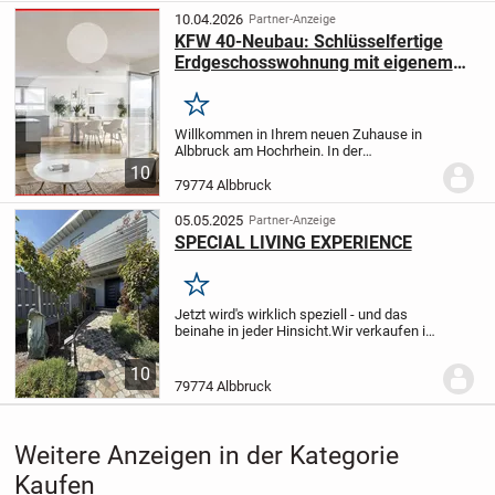
hochwertigen Eigentumswohnungen.
10.04.2026
Partner-Anzeige
Das...
KFW 40-Neubau: Schlüsselfertige
Erdgeschosswohnung mit eigenem
Gartenanteil - ideal mit Kindern!
Merken
Willkommen in Ihrem neuen Zuhause in
Albbruck am Hochrhein. In der
Hauensteiner Straße 52a entsteht bis
10
Ende 2026 ein modernes
79774 Albbruck
Mehrfamilienhaus mit insgesamt sechs
hochwertigen Eigentumswohnungen.
05.05.2025
Partner-Anzeige
Das...
SPECIAL LIVING EXPERIENCE
Merken
Jetzt wird's wirklich speziell - und das
beinahe in jeder Hinsicht.
Wir verkaufen in
Albruck-Buch eine hochmoderne, äußerst
individuelle 5 1/2 Zimmer-Wohnung mit
10
zwei Garagen und Pool sowie...
79774 Albbruck
Weitere Anzeigen in der Kategorie
Kaufen