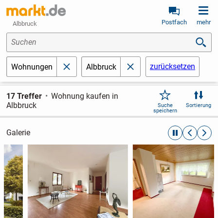
Postfach
mehr
Albbruck
Suchen
zurücksetzen
Wohnungen
Albbruck
schließen
schließen
17 Treffer
Wohnung kaufen in
Albbruck
Suche
Sortierung
speichern
Galerie
automatische R
zurückblät
weite