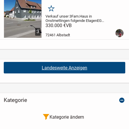
Merken
Verkauf unser 3Fam.Haus in
Onstmettingen folgende Etagen
EG
Wohnung ca70qm
330.000 €
VB
Küche,Bad,Wohnzimmer,Schlafzimmer
3
Gästezimmer.
1OG
72461 Albstadt
Küche,Bad,Schlafzimmer, Esszimmer,
Kinderzimmer, Wohnzimmer und große...
Landesweite Anzeigen
Kategorie
Kategorie ändern