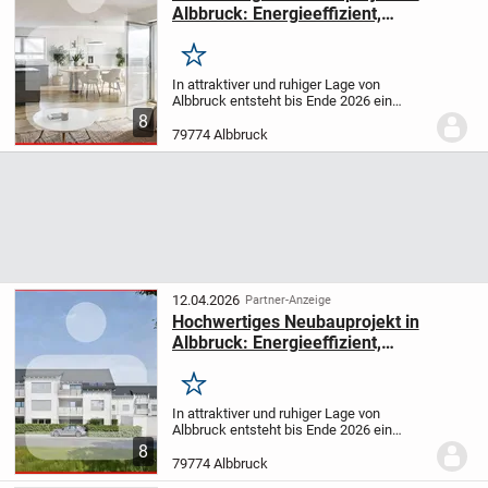
Albbruck: Energieeffizient,
schlüsselfertig, und
familienfreundlich
Merken
In attraktiver und ruhiger Lage von
Albbruck entsteht bis Ende 2026 ein
zukunftssicherer Neubau in der
8
Hauensteiner Straße 52. Dieses moderne
79774 Albbruck
Mehrfamilienhaus bietet insgesamt neun
hochwertig...
12.04.2026
Partner-Anzeige
Hochwertiges Neubauprojekt in
Albbruck: Energieeffizient,
schlüsselfertig, und
familienfreundlich
Merken
In attraktiver und ruhiger Lage von
Albbruck entsteht bis Ende 2026 ein
zukunftssicherer Neubau in der
8
Hauensteiner Straße 52. Dieses moderne
79774 Albbruck
Mehrfamilienhaus bietet insgesamt neun