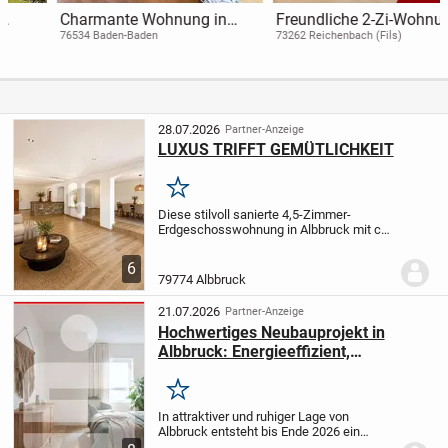
Charmante Wohnung in
Freundliche 2-Zi-Wohnung
ruhiger Wohnlage Baden-
am Waldrand von
76534 Baden-Baden
73262 Reichenbach (Fils)
Badens sucht neuen
Reichenbach zu verkaufen
Bewohner
28.07.2026
Partner-Anzeige
LUXUS TRIFFT GEMÜTLICHKEIT
Merken
Diese stilvoll sanierte 4,5-Zimmer-
Erdgeschosswohnung in Albbruck mit ca.
155 m² begeistert mit offener Architektur,
fließenden Übergängen und besonderen
6
Details. Großzügige Fenster schaffen
79774 Albbruck
ein...
21.07.2026
Partner-Anzeige
Hochwertiges Neubauprojekt in
Albbruck: Energieeffizient,
schlüsselfertig, und
familienfreundlich
Merken
In attraktiver und ruhiger Lage von
Albbruck entsteht bis Ende 2026 ein
zukunftssicherer Neubau in der