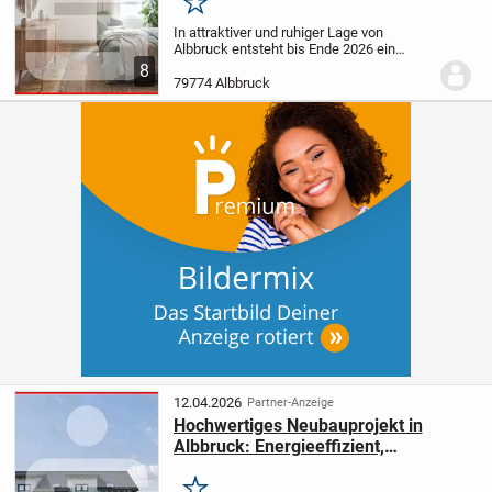
familienfreundlich
Merken
In attraktiver und ruhiger Lage von
Albbruck entsteht bis Ende 2026 ein
zukunftssicherer Neubau in der
8
Hauensteiner Straße 52. Dieses moderne
79774 Albbruck
Mehrfamilienhaus bietet insgesamt neun
hochwertig...
12.04.2026
Partner-Anzeige
Hochwertiges Neubauprojekt in
Albbruck: Energieeffizient,
schlüsselfertig, und
familienfreundlich