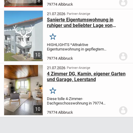
8
Hauensteiner Straße 52. Dieses moderne
79774 Albbruck
Mehrfamilienhaus bietet insgesamt neun
hochwertig...
21.07.2026
Partner-Anzeige
Sanierte Eigentumswohnung in
ruhiger und beliebter Lage von
Albbruck zu verkaufen
Merken
HIGHLIGHTS *Attraktive
Eigentumswohnung in gepflegtem
Mehrfamilienhaus mit homogener
10
Hausgemeinschaft *Großzügige
79774 Albbruck
Räumlichkeiten mit optimaler
Grundrissanordnung; schöner Balkon auf
21.07.2026
Partner-Anzeige
der Sonnenseite...
4 Zimmer DG, Kamin, eigener Garten
und Garage, Leerstand
Merken
Diese tolle 4-Zimmer-
Dachgeschosswohnung in 79774
Albbruck bietet auf rund 82 m²
10
Wohnfläche ein behagliches Zuhause mit
79774 Albbruck
viel Potenzial für Paare, kleine Familien
oder alle, die Wohnen mit eigenem...