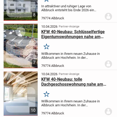
Merken
In attraktiver und ruhiger Lage von
Albbruck entsteht bis Ende 2026 ein
zukunftssicherer Neubau in der
8
Hauensteiner Straße 52. Dieses moderne
79774 Albbruck
Mehrfamilienhaus bietet insgesamt neun
hochwertig...
10.04.2026
Partner-Anzeige
KFW 40-Neubau: Schlüsselfertige
Eigentumswohnungen nahe am
künftigen Gesundheitspark
Hochrhein
Merken
Willkommen in Ihrem neuen Zuhause in
Albbruck am Hochrhein. In der
Hauensteiner Straße 52a entsteht bis
7
Ende 2026 ein modernes
79774 Albbruck
Mehrfamilienhaus mit insgesamt sechs
hochwertigen Eigentumswohnungen.
10.04.2026
Partner-Anzeige
Das...
KFW 40-Neubau: tolle
Dachgeschosswohnung nahe am
künftigen Gesundheitspark
Hochrhein
Merken
Willkommen in Ihrem neuen Zuhause in
Albbruck am Hochrhein. In der
Hauensteiner Straße 52a entsteht bis
10
Ende 2026 ein modernes
79774 Albbruck
Mehrfamilienhaus mit insgesamt sechs