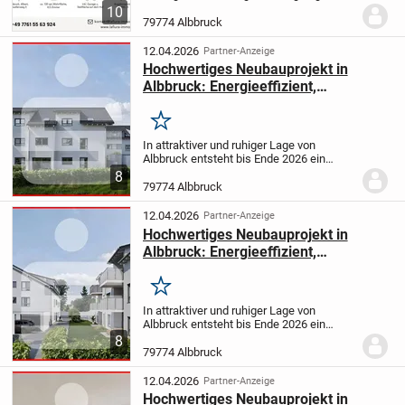
Dachgeschosswohnung in ruhiger,
10
ländlicher Lage von Albbruck-Albert. Die
79774 Albbruck
Immobilie wurde umfassend kernsaniert
und präsentiert...
12.04.2026
Partner-Anzeige
Hochwertiges Neubauprojekt in
Albbruck: Energieeffizient,
schlüsselfertig, und
familienfreundlich
Merken
In attraktiver und ruhiger Lage von
Albbruck entsteht bis Ende 2026 ein
zukunftssicherer Neubau in der
8
Hauensteiner Straße 52. Dieses moderne
79774 Albbruck
Mehrfamilienhaus bietet insgesamt neun
hochwertig...
12.04.2026
Partner-Anzeige
Hochwertiges Neubauprojekt in
Albbruck: Energieeffizient,
schlüsselfertig, und
familienfreundlich
Merken
In attraktiver und ruhiger Lage von
Albbruck entsteht bis Ende 2026 ein
zukunftssicherer Neubau in der
8
Hauensteiner Straße 52. Dieses moderne
79774 Albbruck
Mehrfamilienhaus bietet insgesamt neun
hochwertig...
12.04.2026
Partner-Anzeige
Hochwertiges Neubauprojekt in