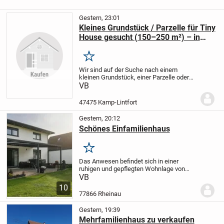
Gestern, 23:01
Kleines Grundstück / Parzelle für Tiny
House gesucht (150–250 m²) – in
Umkreis von 10 km von 47475 Kamp-
Lintfort
Merken
Wir sind auf der Suche nach einem
kleinen Grundstück, einer Parzelle oder
einem Restgrundstück mit einer Größe
VB
von ca. 150–250 m² im Umkreis von 10
km um 47475 Kamp-Lintfort.
Gesucht wird
47475 Kamp-Lintfort
ein...
Gestern, 20:12
Schönes Einfamilienhaus
Merken
Das Anwesen befindet sich in einer
ruhigen und gepflegten Wohnlage von
Rheinau und besticht durch eine
VB
durchdachte Raumaufteilung,
10
lichtdurchflutete Zimmer und hochwertige
77866 Rheinau
Materialien.
Die Kombinatio...
Gestern, 19:39
Mehrfamilienhaus zu verkaufen