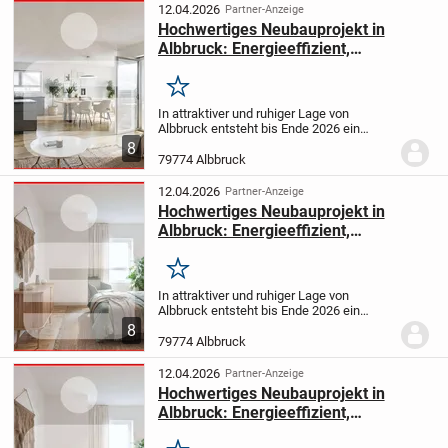
hochwertig...
12.04.2026
Partner-Anzeige
Hochwertiges Neubauprojekt in
Albbruck: Energieeffizient,
schlüsselfertig, und
familienfreundlich
Merken
In attraktiver und ruhiger Lage von
Albbruck entsteht bis Ende 2026 ein
zukunftssicherer Neubau in der
8
Hauensteiner Straße 52. Dieses moderne
79774 Albbruck
Mehrfamilienhaus bietet insgesamt neun
hochwertig...
12.04.2026
Partner-Anzeige
Hochwertiges Neubauprojekt in
Albbruck: Energieeffizient,
schlüsselfertig, und
familienfreundlich
Merken
In attraktiver und ruhiger Lage von
Albbruck entsteht bis Ende 2026 ein
zukunftssicherer Neubau in der
8
Hauensteiner Straße 52. Dieses moderne
79774 Albbruck
Mehrfamilienhaus bietet insgesamt neun
hochwertig...
12.04.2026
Partner-Anzeige
Hochwertiges Neubauprojekt in
Albbruck: Energieeffizient,
schlüsselfertig, und