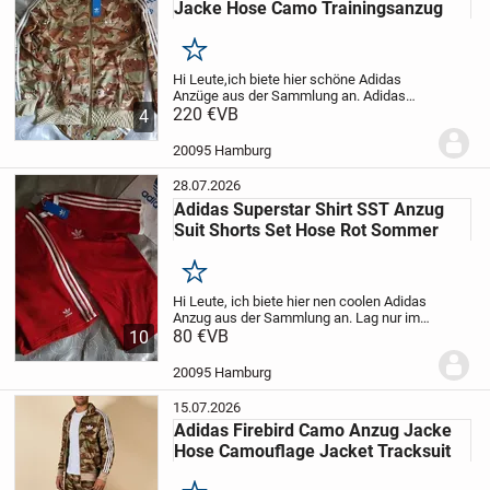
Jacke Hose Camo Trainingsanzug
Merken
Hi Leute,
ich biete hier schöne Adidas
Anzüge aus der Sammlung an.
Adidas
Firebird Camouflage Anzug
220 €
VB
Größe von den
4
Anzügen sind S, M, L
und XL und XXL
kein
Tausch / no trade
Preis pro Anzug
Die
20095 Hamburg
Jacke...
28.07.2026
Adidas Superstar Shirt SST Anzug
Suit Shorts Set Hose Rot Sommer
Merken
Hi Leute,
ich biete hier nen coolen Adidas
Anzug aus der Sammlung an.
Lag nur im
Kleiderschrank, nie an gehabt.
80 €
VB
Adidas
10
Superstar Short Set
schön knalliges und
freshes rot!
Zustand / condition :...
20095 Hamburg
15.07.2026
Adidas Firebird Camo Anzug Jacke
Hose Camouflage Jacket Tracksuit