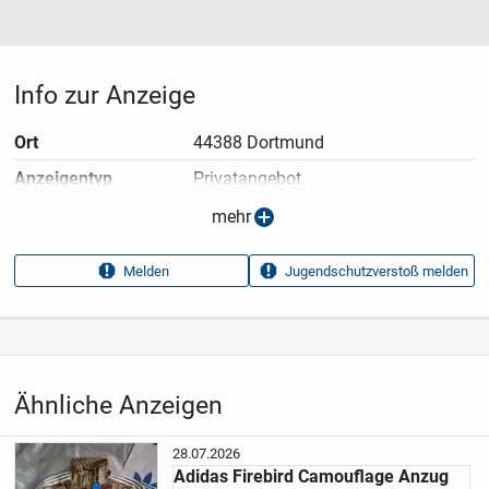
Info zur Anzeige
Ort
44388 Dortmund
Anzeigen­typ
Privatangebot
Anzeigen­datum
09.07.2026
mehr
Anzeigen­kennung
f37cd96b
Melden
Jugendschutzverstoß melden
Aufrufe dieser
13
Anzeige
Kategorie
Haus & Garten
›
Kleidung
›
Herrenkleidung
›
Herren-
Sportbekleidung
›
Herren-
Ähnliche Anzeigen
Sportanzüge
28.07.2026
Adidas Firebird Camouflage Anzug