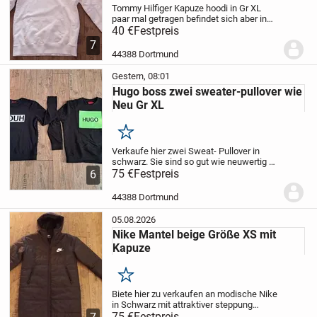
Tommy Hilfiger Kapuze hoodi in Gr XL
paar mal getragen befindet sich aber in
einem gepflegtem Zustand
40 €
Festpreis
Wir sind ein
Nichtraucher Haushalt und keine
7
Haustiere Abholung in Dortmund Versand
44388 Dortmund
möglich zzgl...
Gestern, 08:01
Hugo boss zwei sweater-pullover wie
Neu Gr XL
Merken
Verkaufe hier zwei Sweat- Pullover in
schwarz. Sie sind so gut wie neuwertig da
sie nur ein bis zweimal getragen wurden.
75 €
Festpreis
6
Die Schilder innen an der Seite habe ich
abgeschnitten, da sie beim Tragen...
44388 Dortmund
05.08.2026
Nike Mantel beige Größe XS mit
Kapuze
Merken
Biete hier zu verkaufen an modische Nike
in Schwarz mit attraktiver steppung
schützt Sie vor Wind und Kälte. Viele
75 €
Festpreis