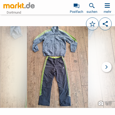
Postfach
suchen
mehr
Dortmund
Merken
Teile
vorheriges Bild
näch
1
/
7