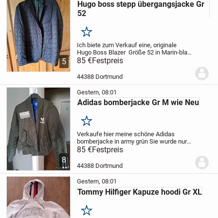
Hugo boss stepp übergangsjacke Gr
52
Merken
Ich biete zum Verkauf eine, originale
Hugo Boss Blazer
Größe 52 in Marin-blau
Eine sportlich-elegante jacke mit regulär
85 €
Festpreis
5
Schnitt. Sie ist leicht, atmungsaktiv.
Die
Jacke
nur paar mal kurz...
44388 Dortmund
Gestern, 08:01
Adidas bomberjacke Gr M wie Neu
Merken
Verkaufe hier meine schöne Adidas
bomberjacke in army grün Sie wurde nur
paar mal getragen daher befindet sich in
85 €
Festpreis
einem top Zustand
Wir sind ein
8
Nichtraucher und keine Haustiere
44388 Dortmund
Haushalt Abholung in...
Gestern, 08:01
Tommy Hilfiger Kapuze hoodi Gr XL
Merken