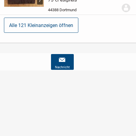
7
trendige Detail, Der Mantel wurde paar
mal getragen befindet sich aber in einem
44388 Dortmund
top...
Alle 121 Kleinanzeigen öffnen
Nachricht