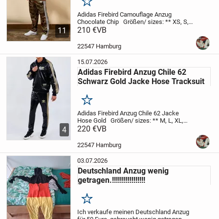
Merken
Adidas Firebird Camouflage Anzug
Chocolate Chip
Größen/ sizes: ** XS, S,
M, L, XL, XXL **
210 €
VB
Zustand/condition: Neu
11
mit Etikett
Farbe/color: Camo Chocolate
Chip / desert 6-Colors
Preis pro Anzug...
22547 Hamburg
15.07.2026
Adidas Firebird Anzug Chile 62
Schwarz Gold Jacke Hose Tracksuit
Merken
Adidas Firebird Anzug Chile 62 Jacke
Hose Gold
Größen/ sizes: ** M, L, XL,
XXL **
220 €
Zustand/condition: Neu mit Etikett
VB
4
Farbe/color: schwarz gold / black gold
Preis pro Anzug (Jacke+Hose)
kein...
22547 Hamburg
03.07.2026
Deutschland Anzug wenig
getragen.!!!!!!!!!!!!!!!!!
Merken
Ich verkaufe meinen Deutschland Anzug