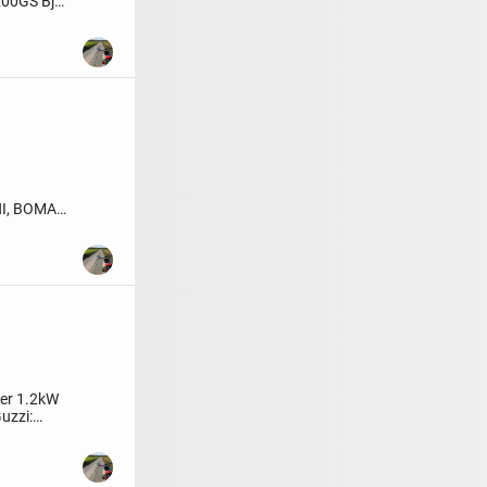
200GS
Bj
I, BOMAG,
...
ter
1.2kW
uzzi: