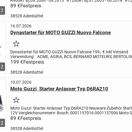
R900RT
Bj.09.2006 - 09.2013
R1200RT
Bj 01.2005 - 06.2014
R1
03.2004 - 12.2012
89 €
Festpreis
R1200ST
Bj.03.2005 -...
2
38528 Adenbüttel
16.07.2026
Dynastarter für MOTO GUZZI Nuovo Falcone
Merken
Dynastarter für MOTO GUZZI Nuovo Falcone
199,- € inkl Versand
Verwendung:
ACME, AGRIA, BCS, BERNARD MOTEURS,
BERTOLIN
BUKH, FERRARI,
199 €
Festpreis
GOLDONI, GUDBROD, HATZ, INNOCENTI-LEYLAND,
2
38528 Adenbüttel
10.07.2026
Moto Guzzi Starter Anlasser Typ D6RA210
Merken
Moto Guzzi Starter Anlasser Typ D6RA210
Neuware
Zubehör Star
12V
Vergleichsnummern:
Bosch:
0001157016
0001157006
Moto G
30730710
89 €
Festpreis
30730711
VALEO
D6RA21
D6RA210
89,-€ Inkl....
2
38528 Adenbüttel