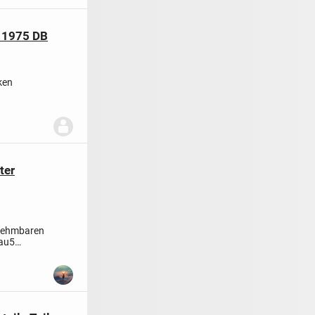
 1975 DB
ken
m Jahre...
ter
snehmbaren
au
5