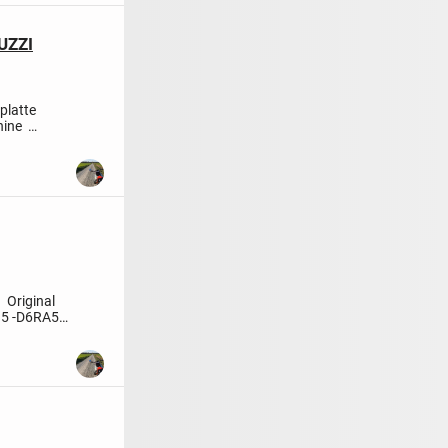
UZZI
platte
hine
€
Original
15
-D6RA55