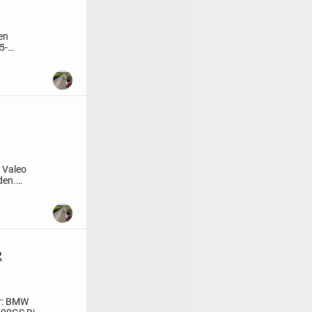
en
5
-
6RA...
l Valeo
den.
2
r:
BMW