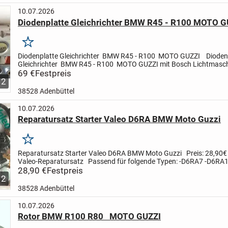
10.07.2026
Diodenplatte Gleichrichter BMW R45 - R100 MOTO G
Merken
Diodenplatte Gleichrichter
BMW R45 - R100 MOTO GUZZI
Dioden
Gleichrichter
BMW R45 - R100
MOTO GUZZI mit Bosch Lichtmasc
Original Wehrle
69 €
Festpreis
Erstausrüster
Neuteil
Passend...
2
38528 Adenbüttel
10.07.2026
Reparatursatz Starter Valeo D6RA BMW Moto Guzzi
Merken
Reparatursatz Starter Valeo D6RA BMW Moto Guzzi
Preis: 28,90
Valeo-Reparatursatz
Passend für folgende Typen:
-D6RA7
-D6RA
-D6RA75
28,90 €
Festpreis
-D6RA210
Inhalt:
-Kohlensatz...
2
38528 Adenbüttel
10.07.2026
Rotor BMW R100 R80 MOTO GUZZI