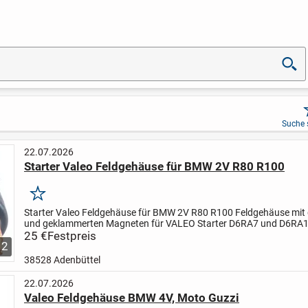
Suche 
22.07.2026
Starter Valeo Feldgehäuse für BMW 2V R80 R100
Merken
Starter Valeo Feldgehäuse für BMW 2V R80 R100
Feldgehäuse mit 
und geklammerten Magneten
für VALEO Starter
D6RA7 und D6RA
für:
25 €
BMW 2 Ventiler
Festpreis
R45 - R100
Bj 1976 - 1995
Preis...
2
38528 Adenbüttel
22.07.2026
Valeo Feldgehäuse BMW 4V, Moto Guzzi