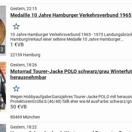
Gestern, 22:15
Medaille 10 Jahre Hamburger Verkehrsverbund 1965
Merken
10 Jahre Hamburger Verkehrsverbund 1965 - 1975 Landungsbrüc
Hamburg
Verkauf einer seltene Medaille 10 Jahre Hamburger
Verkehrsverbund, Rückseite Freie und Hansestadt Hamburg
1 €
VB
Aus de
2
22159 Hamburg
Gestern, 18:26
Motorrad Tourer-Jacke POLO schwarz/grau Winterfut
herausnehmbar
Merken
Wegen Hobbyaufgabe:
Ganzjahres Tourer-Jacke POLO mit herau
Protektoren
Größe:S (46/48) fällt eher wie M aus
Farbe: schwarz/gr
4
Taschen
50 €
VB
waschbar
Protektoren an Ellbogen, Rücken &...
80469 München
Gestern, 18:22