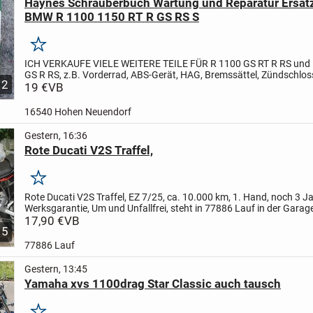
Haynes Schrauberbuch Wartung und Reparatur Ersatzt
BMW R 1100 1150 RT R GS RS S
Merken
ICH VERKAUFE VIELE WEITERE TEILE FÜR R 1100 GS RT R RS und 
GS R RS, z.B. Vorderrad, ABS-Gerät, HAG, Bremssättel, Zündschlos
12
Tankschloss.... Bei Interesse bitte anfragen!
19 €
VB
Verkauft wird...
16540 Hohen Neuendorf
Gestern, 16:36
Rote Ducati V2S Traffel,
Merken
Rote Ducati V2S Traffel, EZ 7/25, ca. 10.000 km, 1. Hand, noch 3 J
Werksgarantie, Um und Unfallfrei, steht in 77886 Lauf in der Garage
VB,
17,90 €
VB
5
77886 Lauf
Gestern, 13:45
Yamaha xvs 1100drag Star Classic auch tausch