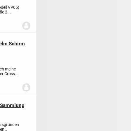
odell VP05)
le 2-
Helm Schirm
uch meine
der Cross
t Sammlung
ersgründen
nen