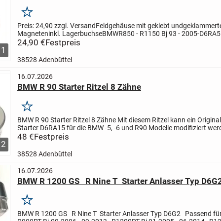
Merken
Preis: 24,90 zzgl. Versand
Feldgehäuse mit geklebt und
geklammert
Magneten
inkl. Lagerbuchse
BMW
R850 - R1150 Bj 93 - 2005
-D6RA5
D6RA75
24,90 €
MOTO GUZZI
Festpreis
alle 5 Gang Modelle Bj 1988 - 2005
-D6RA21
-D
1
38528 Adenbüttel
16.07.2026
BMW R 90 Starter Ritzel 8 Zähne
Merken
BMW R 90 Starter Ritzel 8 Zähne
Mit diesem Ritzel kann ein Origina
Starter D6RA15 für die BMW -5, -6 und R90 Modelle modifiziert wer
Passend dann bis Baujahr 09.1975 mit 93 Zähne...
48 €
Festpreis
2
38528 Adenbüttel
16.07.2026
BMW R 1200 GS R Nine T Starter Anlasser Typ D6G
Merken
BMW R 1200 GS R Nine T Starter Anlasser Typ D6G2
Passend fü