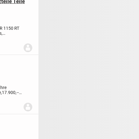
eile Teile
R 1150 RT
s,
ahre
,
17.900,--€