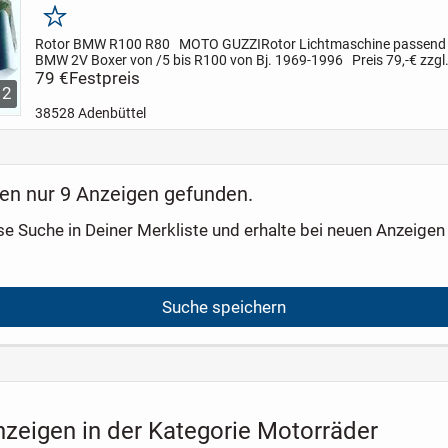
Merken
Rotor BMW R100 R80 MOTO GUZZIRotor Lichtmaschine
passend 
BMW 2V Boxer
von /5 bis R100 von Bj. 1969-1996
Preis 79,-€ zzg
Neuteil
79 €
Festpreis
Passend für:
R45, R65, R50/5, R60/5,...
2
38528 Adenbüttel
en nur 9 Anzeigen gefunden.
se Suche in Deiner Merkliste und erhalte bei neuen Anzeigen 
Suche speichern
nzeigen in der Kategorie Motorräder