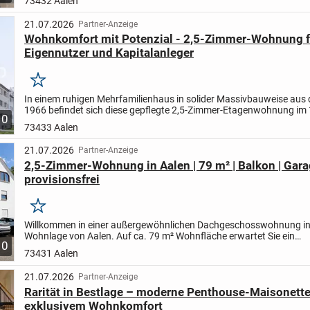
73432 Aalen
21.07.2026
Partner-Anzeige
Wohnkomfort mit Potenzial - 2,5-Zimmer-Wohnung f
Eigennutzer und Kapitalanleger
Merken
In einem ruhigen Mehrfamilienhaus in solider Massivbauweise aus
1966 befindet sich diese gepflegte 2,5-Zimmer-Etagenwohnung im 
10
Obergeschoss. Das Haus umfasst lediglich sechs Wohneinheiten...
73433 Aalen
21.07.2026
Partner-Anzeige
2,5-Zimmer-Wohnung in Aalen | 79 m² | Balkon | Gara
provisionsfrei
Merken
Willkommen in einer außergewöhnlichen Dachgeschosswohnung in
Wohnlage von Aalen. Auf ca. 79 m² Wohnfläche erwartet Sie ein
10
lichtdurchflutetes Zuhause mit einem großzügigen Wohnbereich, ein
73431 Aalen
21.07.2026
Partner-Anzeige
Rarität in Bestlage – moderne Penthouse-Maisonette
exklusivem Wohnkomfort