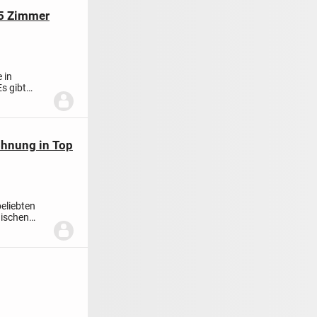
,5 Zimmer
 in
Es gibt
ohnung in Top
eliebten
nischen