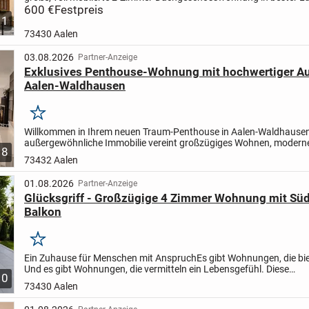
Aalen-City.
600 €
Festpreis
Top-Lage
* Nur ca. 150 m zum Rathaus...
1
73430 Aalen
03.08.2026
Partner-Anzeige
Exklusives Penthouse-Wohnung mit hochwertiger Au
Aalen-Waldhausen
Merken
Willkommen in Ihrem neuen Traum-Penthouse in Aalen-Waldhausen
außergewöhnliche Immobilie vereint großzügiges Wohnen, modern
8
und höchsten Wohnkomfort auf einer Wohnfläche von ca. 158...
73432 Aalen
01.08.2026
Partner-Anzeige
Glücksgriff - Großzügige 4 Zimmer Wohnung mit Süd
Balkon
Merken
Ein Zuhause für Menschen mit Anspruch
Es gibt Wohnungen, die bie
Und es gibt Wohnungen, die vermitteln ein Lebensgefühl. Diese
10
außergewöhnliche 4-Zimmer-Eigentumswohnung im begehrten...
73430 Aalen