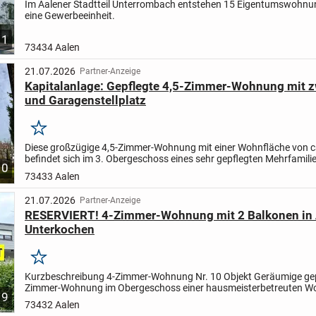
Im Aalener Stadtteil Unterrombach entstehen 15 Eigentumswohn
eine Gewerbeeinheit.
1
73434 Aalen
21.07.2026
Partner-Anzeige
Kapitalanlage: Gepflegte 4,5-Zimmer-Wohnung mit 
und Garagenstellplatz
Merken
Diese großzügige 4,5-Zimmer-Wohnung mit einer Wohnfläche von c
befindet sich im 3. Obergeschoss eines sehr gepflegten Mehrfamil
10
mit insgesamt 20 Wohneinheiten, das im Jahr 1984...
73433 Aalen
21.07.2026
Partner-Anzeige
RESERVIERT! 4-Zimmer-Wohnung mit 2 Balkonen in 
Unterkochen
Merken
Kurzbeschreibung 4-Zimmer-Wohnung Nr. 10 Objekt Geräumige gep
Zimmer-Wohnung im Obergeschoss einer hausmeisterbetreuten W
9
ohne Aufzug mit insgesamt 13 Wohneinheiten.
Herzstück der...
73432 Aalen