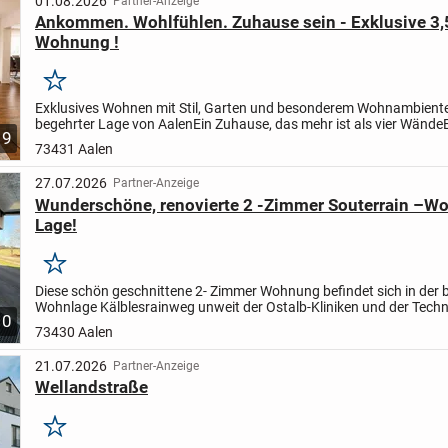
01.08.2026
Partner-Anzeige
Ankommen. Wohlfühlen. Zuhause sein - Exklusive 3
Wohnung !
Merken
Exklusives Wohnen mit Stil, Garten und besonderem Wohnambiente
begehrter Lage von Aalen
Ein Zuhause, das mehr ist als vier Wände
9
Immobilien, die man besichtigt. Und es gibt Immobilien, die...
73431 Aalen
27.07.2026
Partner-Anzeige
Wunderschöne, renovierte 2 -Zimmer Souterrain –W
Lage!
Merken
Diese schön geschnittene 2- Zimmer Wohnung befindet sich in der b
Wohnlage Kälblesrainweg unweit der Ostalb-Kliniken und der Tech
10
Schule. Genießen Sie die perfekte Mischung aus...
73430 Aalen
21.07.2026
Partner-Anzeige
Wellandstraße
Merken