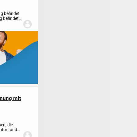
g befindet
g befindet
nung mit
en, die
omfort und