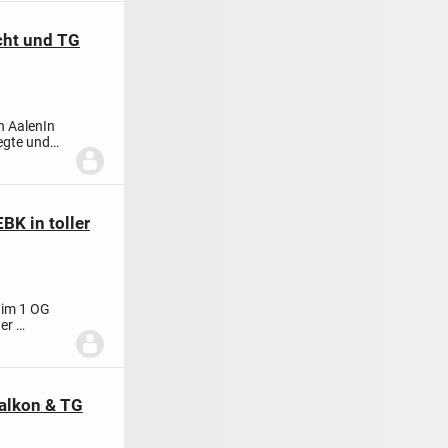
cht und TG
n Aalen
In
egte und
K in toller
 im 1 OG
her
alkon & TG