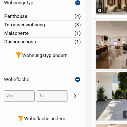
Wohnungstyp
KI
Penthouse
(4)
Terrassenwohnung
(3)
Maisonette
(1)
Dachgeschoss
(1)
Wohnungstyp ändern
Wohnfläche
Von
Bis
Abschicken
Wohnfläche ändern