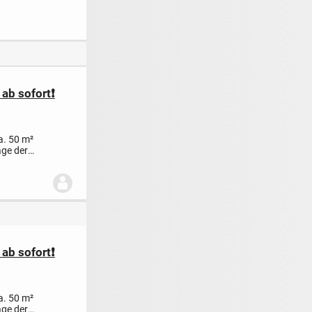
 TOP Lage**
Gartenanteil
Mietverhältnis,
Balkon und
Stellplatz
ab sofort❗️
a. 50 m²
age der
ab sofort❗️
a. 50 m²
age der