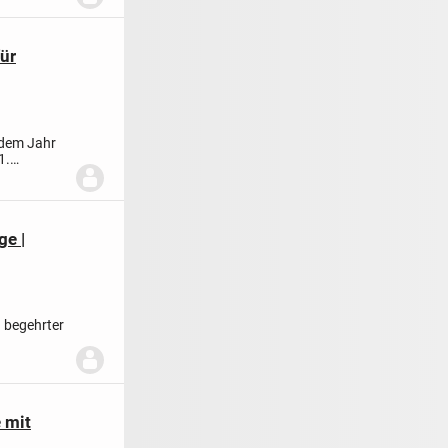
ür
 dem Jahr
1.
ge |
 begehrter
er...
 mit