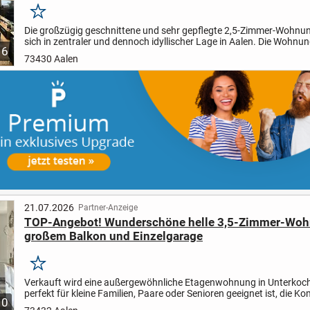
Merken
Die großzügig geschnittene und sehr gepflegte 2,5-Zimmer-Wohnun
sich in zentraler und dennoch idyllischer Lage in Aalen. Die Wohnun
6
sich im EG eines gepflegten Mehrfamilienhauses...
73430 Aalen
21.07.2026
Partner-Anzeige
TOP-Angebot! Wunderschöne helle 3,5-Zimmer-Woh
großem Balkon und Einzelgarage
Merken
Verkauft wird eine außergewöhnliche Etagenwohnung in Unterkoch
perfekt für kleine Familien, Paare oder Senioren geeignet ist, die K
10
Stil suchen. Die attraktive Wohnung mit optimalen...