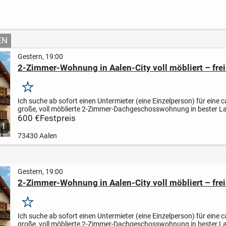
Grundstück und
Oststadt
ng in
ELW sucht Sie als
neuen Eigentümer!
Gestern, 19:00
2-Zimmer-Wohnung in Aalen-City voll möbliert – frei 
Merken
Ich suche ab sofort einen Untermieter (eine Einzelperson) für eine c
große, voll möblierte 2-Zimmer-Dachgeschosswohnung in bester L
Aalen-City.
600 €
Festpreis
Top-Lage
* Nur ca. 150 m zum Rathaus...
1
73430 Aalen
Gestern, 19:00
2-Zimmer-Wohnung in Aalen-City voll möbliert – frei 
Merken
Ich suche ab sofort einen Untermieter (eine Einzelperson) für eine c
große, voll möblierte 2-Zimmer-Dachgeschosswohnung in bester L