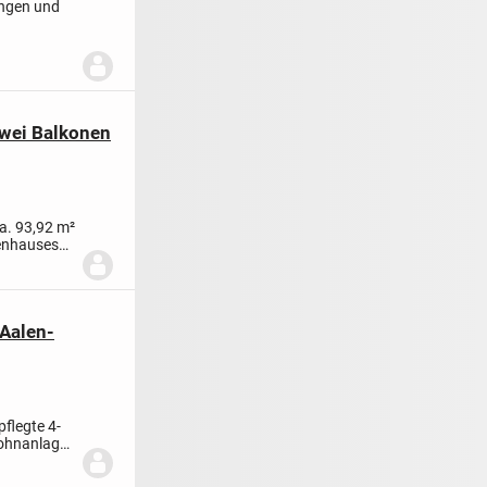
ungen und
zwei Balkonen
a. 93,92 m²
ienhauses
Aalen-
flegte 4-
ohnanlage