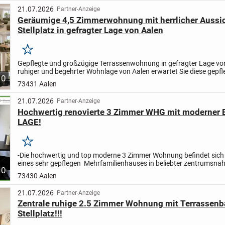
21.07.2026
Partner-Anzeige
Geräumige 4,5 Zimmerwohnung mit herrlicher Aussi
Stellplatz in gefragter Lage von Aalen
Merken
Gepflegte und großzügige Terrassenwohnung in gefragter Lage vo
ruhiger und begehrter Wohnlage von Aalen erwartet Sie diese gepfl
10
großzügig geschnittene Erdgeschoss- Terrassenwohnung...
73431 Aalen
21.07.2026
Partner-Anzeige
Hochwertig renovierte 3 Zimmer WHG mit moderner EB
LAGE!
Merken
-Die hochwertig und top moderne 3 Zimmer Wohnung befindet sich
eines sehr gepflegen Mehrfamilienhauses in beliebter zentrumsna
10
Wohnlage von AA -Hofherrnweler. Sie bietet nach einer...
73430 Aalen
21.07.2026
Partner-Anzeige
Zentrale ruhige 2.5 Zimmer Wohnung mit Terrassenb
Stellplatz!!!