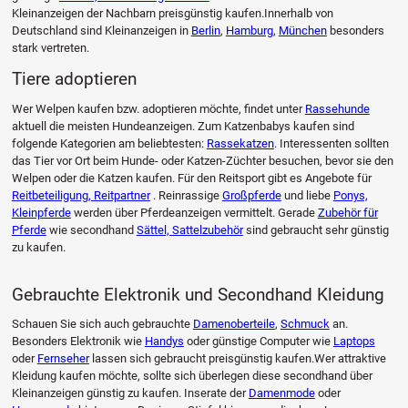
Kleinanzeigen der Nachbarn preisgünstig kaufen.Innerhalb von
Deutschland sind Kleinanzeigen in
Berlin
,
Hamburg
,
München
besonders
stark vertreten.
Tiere adoptieren
Wer Welpen kaufen bzw. adoptieren möchte, findet unter
Rassehunde
aktuell die meisten Hundeanzeigen. Zum Katzenbabys kaufen sind
folgende Kategorien am beliebtesten:
Rassekatzen
. Interessenten sollten
das Tier vor Ort beim Hunde- oder Katzen-Züchter besuchen, bevor sie den
Welpen oder die Katzen kaufen. Für den Reitsport gibt es Angebote für
Reitbeteiligung, Reitpartner
. Reinrassige
Großpferde
und liebe
Ponys,
Kleinpferde
werden über Pferdeanzeigen vermittelt. Gerade
Zubehör für
Pferde
wie secondhand
Sättel, Sattelzubehör
sind gebraucht sehr günstig
zu kaufen.
Gebrauchte Elektronik und Secondhand Kleidung
Schauen Sie sich auch gebrauchte
Damenoberteile
,
Schmuck
an.
Besonders Elektronik wie
Handys
oder günstige Computer wie
Laptops
oder
Fernseher
lassen sich gebraucht preisgünstig kaufen.Wer attraktive
Kleidung kaufen möchte, sollte sich überlegen diese secondhand über
Kleinanzeigen günstig zu kaufen. Inserate der
Damenmode
oder