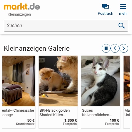
Postfach
mehr
Kleinanzeigen
Suchen
Kleinanzeigen Galerie
automatische R
zurückblät
weite
BKH-Black golden
Süßes
Masseurin für
Shaded Kitten
Katzenmädchen
Unternehmer gesucht
,reinrassig/Stammba
sucht ein liebevolles
1.300 €
100 €
um
Zuhause
Festpreis
Festpreis