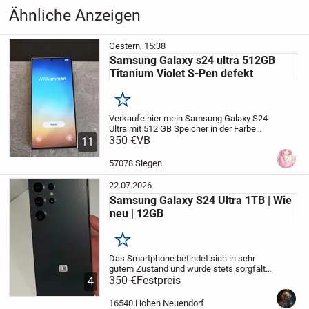
& Handys
›
Zubehör
Ähnliche Anzeigen
Versand & Zahlungsmittel Details:
Gestern, 15:38
Samsung Galaxy s24 ultra 512GB
ÜBERWEISUNG oder BAR bei Abholung
Titanium Violet S-Pen defekt
>>>>>>>>> KEIN PAYPAL <<<<<<<<<<
Versand erfolgt als Kompaktbrief „ohne“
Merken
Sendungsverfolgung
Verkaufe hier mein Samsung Galaxy S24
Ultra mit 512 GB Speicher in der Farbe
Titanium Violet.
350 €
VB
Das Handy war ca. 2
11
innerhalb von spätestens 1-2 Werktagen nach
Jahre in Gebrauch und funktioniert
Zahlungseingang.
technisch einwandfrei.
Es wurde von
57078 Siegen
Anfang an sehr...
22.07.2026
Versandkosten richtet sich nach den „aktuellen“ Post bzw.
Samsung Galaxy S24 Ultra 1TB | Wie
Paketdienst Preisen
neu | 12GB
Bei Verlust oder Transportschäden durch Paketdienst / Post
Merken
wird keine Haftung übernommen.
Das Smartphone befindet sich in sehr
gutem Zustand und wurde stets sorgfältig
Versandrisiko trägt der Käufer, sobald die Ware an den
behandelt.
350 €
Festpreis
Es gibt keine Beschädigungen,
4
keine Risse oder sonstige Mängel. Alle
Zusteller übergeben wurde § 447 BGB
Funktionen arbeiten einwandfrei.
- 1...
16540 Hohen Neuendorf