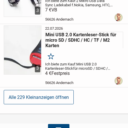
Ich biete zum Kauf:
2 Mikro USB Data
Sync Ladekabel f.
Nokia, Samsung, HTC,
LG, Blackberry
7 €
VB
Artikelbeschreibung:
Mit
3
diesem Kabel können Sie alle Geräte die
über einen microUSB-Anschluss verfügen
56626 Andernach
mit...
22.07.2026
Mini USB 2.0 Kartenleser-Stick für
micro SD / SDHC / HC / TF / M2
Karten
Merken
Ich biete zum Kauf:
Mini USB 2.0
3
Kartenleser-Stick
für microSD / SDHC /
HC / TF / M2 Karten
4 €
Festpreis
Beschreibung:
Ein
handlicher Mini USB-Kartenleser mit
Lese- u. Schreibslot für fast alle
56626 Andernach
gängigen...
Alle 229 Kleinanzeigen öffnen