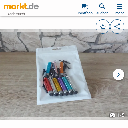
Postfach
suchen
mehr
Andernach
Merken
Teile
vorheriges Bild
näch
1
/
5