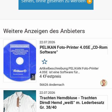
Weitere Anzeigen des Anbieters
22.07.2026
PELIKAN Foto-Printer 4.0SE „CD-Rom
Software“
Merken
Artikelbeschreibung:
PELIKAN Foto-Printer
4.0SE ist eine Software für
Druckerzubehör
4 €
Festpreis
Systemvoraussetzung:
Pentium
1
PC oder besser Mindestens 32MB, besser
64MB Hauptspeicher,
mindestens 500MB,
56626 Andernach
besser...
22.07.2026
Trachten Hemdbluse - Trachten
Dirndl Hemd „weiß“ m. Lederbesatz
Gr. 38/40