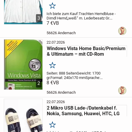
Merken
Ich biete zum Kauf:
Trachten Hemdbluse -
3
Dirndl Hemd
„weiß“ m. Lederbesatz Gr.
38/40
7 €
VB
Artikelbeschreibung:
Eine schöne
weiße Trachtenhemdbluse mit braunem
Lederbesatz auf der Knopfleiste.
Die
56626 Andernach
Bluse...
22.07.2026
Windows Vista Home Basic/Premium
& Ultimatum – mit CD-Rom
Merken
Seiten: 888 Seiten
Gewicht: 1700
gr.
Format: 240x170 mm
Sprache:
Deutsch
8 €
VB
Einband: Hardcover
Autor/in:
2
Ulrich Dorn
Verlag: Franzis Verlag
ISBN: 3-
7723-1140-6
Kurzbeschreibung:
Mit
56626 Andernach
diesem Buch erobern...
22.07.2026
2 Mikro USB Lade-/Datenkabel f.
Nokia, Samsung, Huawei, HTC, LG
Merken