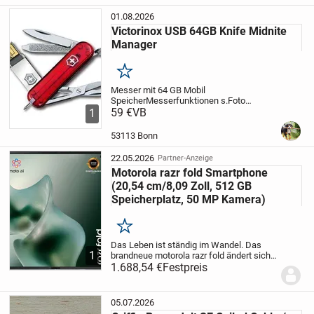
01.08.2026
Victorinox USB 64GB Knife Midnite
PRIVATVERKAUF:
Manager
„Der Verkauf erfolgt unter Ausschluss jeglicher Gewähr­
Merken
leistung“
Messer mit 64 GB Mobil
Speicher
Messerfunktionen s.Foto
Messer Schere pen Feile
59 €
VB
out of
Bei Kauf dieses Artikels erklären Sie sich ausdrücklich
1
Production, Raritaet
Raritatet ,
damit einverstanden, auf alle Haftungs- und
originalverpackt
53113 Bonn
Gewährleistungsansprüche (Garantie) sowie
22.05.2026
Partner-Anzeige
Rückgaberechte oder Widerrufsrechte, die sich aus dem
Motorola razr fold Smartphone
Erwerb von Gebrauchtwaren nach neuem EU-Recht ergeben,
(20,54 cm/8,09 Zoll, 512 GB
völlig zu verzichten
Speicherplatz, 50 MP Kamera)
Bitte um Verständnis…!
Merken
Das Leben ist ständig im Wandel. Das
1
brandneue motorola razr fold ändert sich
mit ihm. Wechsle mühelos von einer
1.688,54 €
Festpreis
Aktivität zur nächsten – es passt sich an
Für ihre Zufriedenheit bin ich stets bemüht und stehe für
alles an, was du tust. Fange mit einem...
Fragen gerne zur Verfügung
05.07.2026