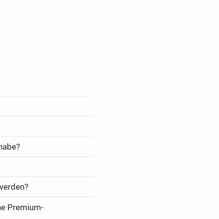
 habe?
 werden?
ine Premium-