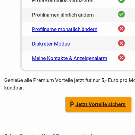
Profil kostenlos verifizieren
ja
Profilnamen jährlich ändern
nein
Profilname monatlich ändern
nein
Diskreter Modus
nein
Meine Kontakte & Anzeigenalarm
Genieße alle Premium Vorteile jetzt für nur 5,- Euro pro M
kündbar.
Jetzt Vorteile sichern