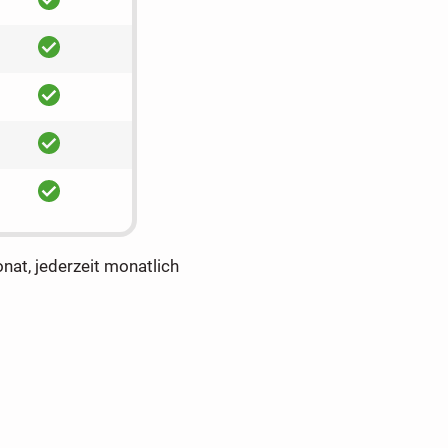
ja
ja
ja
ja
onat, jederzeit monatlich