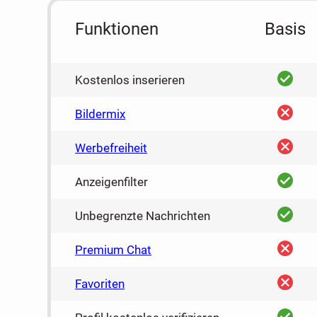
Funktionen
Basis
ja
Kostenlos inserieren
nein
Bildermix
nein
Werbefreiheit
ja
Anzeigenfilter
ja
Unbegrenzte Nachrichten
nein
Premium Chat
nein
Favoriten
ja