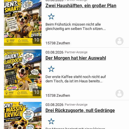
Zwei Haushälften, ein großer Plan
Merken
Beim Frühstück müssen nicht alle
gleichzeitig am selben Tisch sitzen.
Genau darin liegt eine der Stärken dieses
geplanten Zweifamilienhauses: Auf zwei
10
Etagen und 242 m² Wohnfläche verbindet
15738 Zeuthen
es...
03.08.2026
Partner-Anzeige
Der Morgen hat hier Auswahl
Merken
Der erste Kaffee steht noch nicht auf
dem Tisch, da ist im Haus bereits
Bewegung: Jemand startet in den Tag,
jemand sucht Ruhe, und irgendwo
10
entsteht vielleicht schon der Plan fürs
15738 Zeuthen
gemeinsame...
03.08.2026
Partner-Anzeige
Drei Rückzugsorte, null Gedränge
Merken