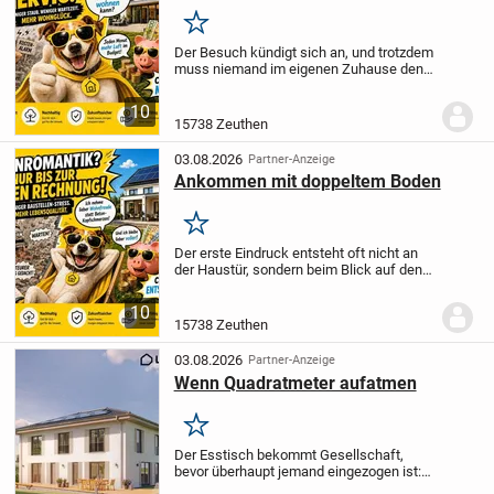
Merken
Der Besuch kündigt sich an, und trotzdem
muss niemand im eigenen Zuhause den
Rückzug abbrechen. Genau darin liegt die
Stärke dieses geplanten
10
Einfamilienhauses: Auf 165,2 m² entsteht
15738 Zeuthen
ein Wohnkonzept,...
03.08.2026
Partner-Anzeige
Ankommen mit doppeltem Boden
Merken
Der erste Eindruck entsteht oft nicht an
der Haustür, sondern beim Blick auf den
Grundriss: Wo kann das Leben
gemeinsam stattfinden, und wo darf es
10
sich zurückziehen? Bei diesem geplanten
15738 Zeuthen
Zweifamilien...
03.08.2026
Partner-Anzeige
Wenn Quadratmeter aufatmen
Merken
Der Esstisch bekommt Gesellschaft,
bevor überhaupt jemand eingezogen ist:
229 Quadratmeter Wohnfläche verteilen