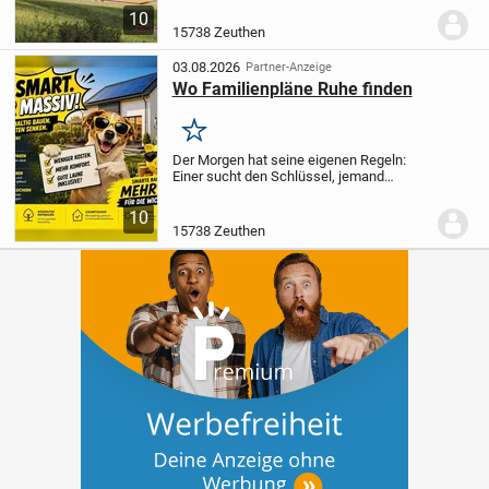
sich in diesem geplanten
10
Zweifamilienhaus auf sieben Räume und
15738 Zeuthen
zwei Etagen. So entsteht...
03.08.2026
Partner-Anzeige
Wo Familienpläne Ruhe finden
Merken
Der Morgen hat seine eigenen Regeln:
Einer sucht den Schlüssel, jemand
braucht Ruhe und in der Küche beginnt
trotzdem schon der nächste gemeinsame
10
Plan. Ein Zuhause darf solche Momente
15738 Zeuthen
nicht...