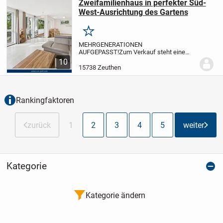
Zweifamilienhaus in perfekter Süd-
West-Ausrichtung des Gartens
Merken
MEHRGENERATIONEN
AUFGEPASST!
Zum Verkauf steht eine
neuwertiges ZWEIFAMILIENHAUS,
10
welches im modernen Bauhaus-Stil
15738 Zeuthen
errichtet wurde. Die Immobilie befindet
sich in naturnaher Lage von Zeuthen
und...
Rankingfaktoren
zurück
1
2
3
4
5
weiter
Kategorie
Kategorie ändern