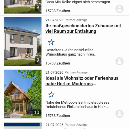
Casa Mia-Reihe eignet sich hervorragend
für Familien, die Wert auf eine individuelle
9
Gestaltung ihres Zuhauses legen. Auf ca.
15738 Zeuthen
146,04 m² Wohnfläche erwartet Sie eine...
21.07.2026
Partner-Anzeige
Ihr maßgeschneidertes Zuhause mit
viel Raum zur Entfaltung
Merken
Gestalten Sie Ihr individuelles
Wunschhaus ganz nach Ihren
Vorstellungen! Die großzügige
9
Wohnfläche von 145,86 m² bietet
15738 Zeuthen
ausreichend Platz zur persönlichen
Entfaltung und ermöglicht 4 bis 5 Zimmer
21.07.2026
Partner-Anzeige
-...
Ideal als Wohnsitz oder Ferienhaus
nahe Berlin: Modernes
Einfamilienhaus mit schönem Garten!
Merken
Nahe der Metropole Berlin bietet dieses
freistehende Einfamilienhaus in Holz-
Tafelbauweise mit Blockbalken ein
10
echtes Idyll. 2003 im beliebten Zeuthen
15738 Zeuthen
errichtet, steht das Haus auf einem ca.
720 m²...
21.07.2026
Partner-Anzeige