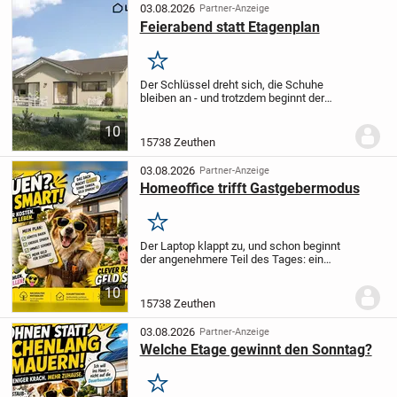
03.08.2026
Partner-Anzeige
Feierabend statt Etagenplan
Merken
Der Schlüssel dreht sich, die Schuhe
bleiben an - und trotzdem beginnt der
Feierabend schon mit dem ersten Schritt
ins Haus. Dieser geplante Bungalow
10
verbindet 100,72 m² Wohnfläche mit
15738 Zeuthen
einem Alltag,...
03.08.2026
Partner-Anzeige
Homeoffice trifft Gastgebermodus
Merken
Der Laptop klappt zu, und schon beginnt
der angenehmere Teil des Tages: ein
Essen mit Freunden, ein Gespräch am
Tisch oder einfach ein ruhiger Abend
10
ohne Wege über mehrere Etagen. Der
15738 Zeuthen
geplante...
03.08.2026
Partner-Anzeige
Welche Etage gewinnt den Sonntag?
Merken