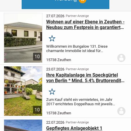
27.07.2026
Partner-Anzeige
Wohnen auf einer Ebene in Zeuthen -
Neubau zum Festpreis in garantierter
Bauzeit
Merken
Willkommen im Bungalow 131. Diese
charmante Immobilie ist ideal für
Familien, die das Leben auf einer Ebene
10
genießen möchten. Auf einer großzügigen
15738 Zeuthen
Fläche finden sich insgesamt 5 helle
Zimmer, die...
23.07.2026
Partner-Anzeige
Ihre Kapitalanlage im Speckgürtel
von Berlin * Mind. 5,4% Bruttorendite
+ OHNE Außenprovision ! Vermietetes
Doppelhaus verkaufen *
Merken
Zum Kauf steht ein vermietetes, im Jahr
2017 errichtetes Doppelhaus mit jeweils 5
Zimmern, Wannen- und Gästebad,
10
Gartenteil und Terrasse und 2 Stellplätzen
15738 Zeuthen
sowie je einem geräumigem Abstellraum
im...
22.07.2026
Partner-Anzeige
Gepflegtes Anlageobjekt 1