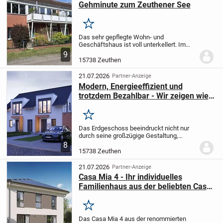
Gehminute zum Zeuthener See
Merken
Das sehr gepflegte Wohn- und
Geschäftshaus ist voll unterkellert. Im
Erdgeschoss befinden sich 1 Wohneinheit
9
mit einer Größe von ca. 108 m² sowie 1
15738 Zeuthen
Gewerbeeinheit mit einer Größe von ca.
171 m², die...
21.07.2026
Partner-Anzeige
Modern, Energieeffizient und
trotzdem Bezahlbar - Wir zeigen wie
es geht!
Merken
Das Erdgeschoss beeindruckt nicht nur
durch seine großzügige Gestaltung,
sondern auch durch die hochwertige
8
Ausstattung. Die offene Küche ist nicht
15738 Zeuthen
nur funktional, sondern auch ein Ort der
Geselligkei...
21.07.2026
Partner-Anzeige
Casa Mia 4 - Ihr individuelles
Familienhaus aus der beliebten Casa
Mia-Serie
Merken
Das Casa Mia 4 aus der renommierten