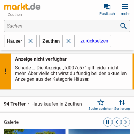
Postfach
mehr
Zeuthen
Suchen
zurücksetzen
Häuser
Zeuthen
schließen
schließen
Anzeige nicht verfügbar
Schade … Die Anzeige „fd007c57“ gilt leider nicht
mehr. Aber vielleicht wirst du fündig bei den aktuellen
Anzeigen aus der Kategorie Häuser.
94 Treffer
Haus kaufen in Zeuthen
Suche speichern
Sortierung
Galerie
automatische R
zurückblät
weite