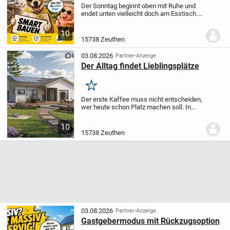
Der Sonntag beginnt oben mit Ruhe und
endet unten vielleicht doch am Esstisch.
Genau für solche kleinen Wechsel ist
dieses geplante Einfamilienhaus gedacht:
10
Es verbindet zwei Etagen, fünf Zimmer
15738 Zeuthen
und...
03.08.2026
Partner-Anzeige
Der Alltag findet Lieblingsplätze
Merken
Der erste Kaffee muss nicht entscheiden,
wer heute schon Platz machen soll. In
diesem eingeschossigen Bungalow darf
sich der Alltag auf einer Ebene entfalten -
10
ohne Etagenwechsel, dafür mit 106,85
15738 Zeuthen
m²...
03.08.2026
Partner-Anzeige
Gastgebermodus mit Rückzugsoption