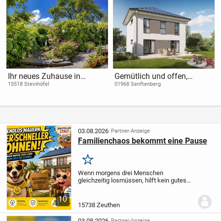
Ihr neues Zuhause in
Gemütlich und offen,
Steinhöfel - modernes
einfach zum genießen
15518 Steinhöfel
01968 Senftenberg
Einfamilienhaus mit
Grundstück
03.08.2026
Partner-Anzeige
Familienchaos bekommt eine Pause
Merken
Wenn morgens drei Menschen
gleichzeitig losmüssen, hilft kein gutes
Zureden - ein durchdachter Grundriss
schon eher. Dieses geplante
10
Einfamilienhaus in Zeuthen verbindet
15738 Zeuthen
135,21 m² Wohnfläche mit einer...
03.08.2026
Partner-Anzeige