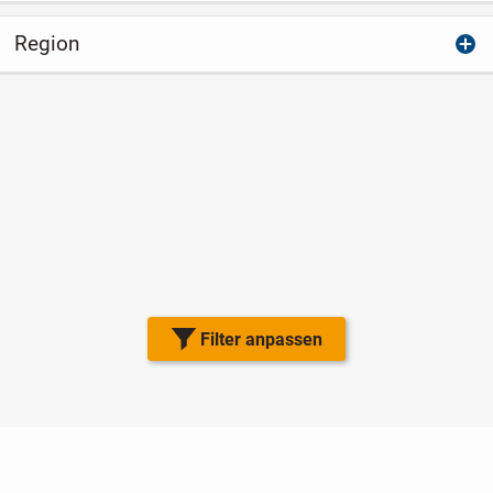
Region
Filter anpassen
Nutzungsbedingungen
Datenschutz
Barrierefreiheit
Impressum
Kontakt
Hilfe
Sicherheit
Jugendschutz