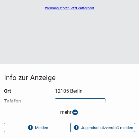
Werbung stört? Jetzt entfernen!
Info zur Anzeige
Ort
12105 Berlin
Telefon
Nummer anzeigen
mehr
Anzeigen­typ
Privatangebot
Melden
Jugendschutzverstoß melden
Anzeigen­datum
20.07.2026