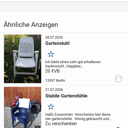
Anzeigen­kennung
2e0b407b
Aufrufe dieser
98
Anzeige
Ähnliche Anzeigen
Kategorie
Haus & Garten
›
Garten
›
Gartenmöbel & Balkonmöbel
›
Gartenstühle
28.07.2026
Gartenstuhl
Merken
Ich biete einen sehr gut erhaltenen
Gartenstuhl , klappbar,
verstellbar,stabil.
20 €
VB
Günstig abzugeben.
An
Selbstabholung!
3
13597 Berlin
21.07.2026
Stabile Gartenstühle
Merken
Hallo Zusammen
Verschenke hier diese
vier gartenstühle.
Wenig gebraucht und
immer in der Garage gelagert.
Zu verschenken
Nur
Abholung in Huglfing 82386
Bei Interesse