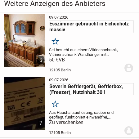
Weitere Anzeigen des Anbieters
09.07.2026
Esszimmer gebraucht in Eichenholz
massiv
Merken
Set besteht aus einem Vitrinenschrank,
Vitrinenschrank Wandhänger mit
Sideboard, einem runden Tisch (zum
50 €
VB
6
Ausziehen) mit 4 massiven Stühlen,
Kommoden, passende Tischlampen dazu,
12105 Berlin
Stehlampe
Sonderpreis...
09.07.2026
Severin Gefriergerät, Gefrierbox,
(Freezer), Nutzinhalt 30 l
Merken
Aus Haushaltsauflösung, sauber und
gepflegt, funktioniert einwandfrei,
kostenlos abzugeben aber nur mit
Zu verschenken
7
Abholung in Berlin Tempelhof möglich.
12105 Berlin