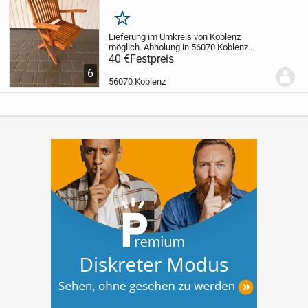
Merken
Lieferung im Umkreis von Koblenz
möglich.
Abholung in 56070 Koblenz
Bubenheim
40 €
Festpreis
JA, SOLANGE DIE ANZEIGE
ONLINE IST, IST DER ARTIKEL
6
VERFÜGBAR
TEAK - Chair Gartenstuhl
56070 Koblenz
zusammenklappbar
...