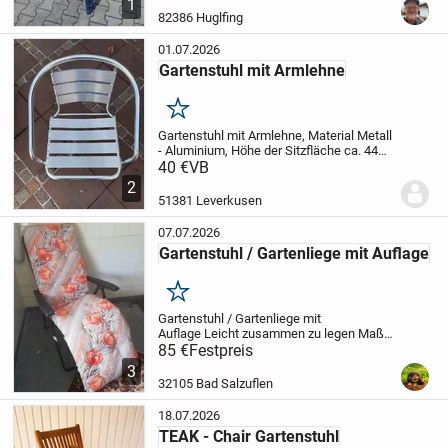
1
auch Telefon: 0152 5733 7192
Gruß
Joe
82386 Huglfing
01.07.2026
Gartenstuhl mit Armlehne
Merken
Gartenstuhl mit Armlehne, Material Metall
- Aluminium, Höhe der Sitzfläche ca. 44
cm, Sitzflächenabmessung ca. 43 cm x
40 €
VB
40 cm, Armlehnenhöhe ca. 62 cm -
2
ansteigend, Rückenlehne Höhe ca. 38 cm,
51381 Leverkusen
Bereich...
07.07.2026
Gartenstuhl / Gartenliege mit Auflage
Merken
Gartenstuhl / Gartenliege mit
Auflage
Leicht zusammen zu legen
Maß :
Breite 49 cm, Höhe 40 cm, Länge 155
85 €
Festpreis
cm
N E U
Nur Abholung in Bad Salzuflen
3
möglich
32105 Bad Salzuflen
18.07.2026
TEAK - Chair Gartenstuhl