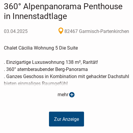
360° Alpenpanorama Penthouse
in Innenstadtlage
03.04.2025
82467 Garmisch-Partenkirchen
Chalet Cäcilia Wohnung 5 Die Suite
. Einzigartige Luxuswohnung 138 m², Rarität!
. 360° atemberaubender Berg-Panorama
. Ganzes Geschoss in Kombination mit gehackter Dachstuhl
bieten einmaliges Raumgefühl
. Riesiger Wohn-/Ess- & Kochbereich mit 78 m²
mehr
. Schlafzimmer mit Bergblick und Sonnenaufgang
. 3 Balkone mit ca. 25 m²
Zur Anzeige
Diese Penthouse-Wohnung ist ein absolutes Unikat. Eine
Immobilie, die ihresgleichen sucht - für alle, die nur das