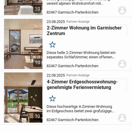
vereint alpinen Wohnkomfort mit
spektakulärer Aussicht: Genießen Sie
10
einen freien Blick auf die Zugspitze, den
82467 Garmisch-Partenkirchen
Wank und das Kramergebirge. Der
durchdachte Grundriss...
23.08.2025
Partner-Anzeige
2-Zimmer Wohnung im Garmischer
Zentrum
Merken
Diese helle 2-Zimmer-Wohnung bietet ein
separates Schlafzimmer, einen offenen
Wohn-/ Essbereich und einen
10
beeindruckenden Blick
auf die Zugspitze.
82467 Garmisch-Partenkirchen
Hochwertige Ausstattung und ein
durchdachter...
22.08.2025
Partner-Anzeige
4-Zimmer Erdgeschosswohnung-
genehmigte Ferienvermietung
Merken
Diese hochwertige 4-Zimmer-Wohnung
im Erdgeschoss bietet zwei großzügige
Masterbedrooms, ein separates WC, ein
10
modernes Bad sowie einen hellen Wohn-/
82467 Garmisch-Partenkirchen
Essbereich. Der großzügige Garten und
der...