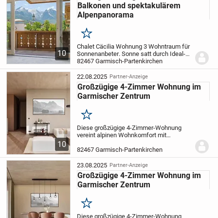
Balkonen und spektakulärem
Alpenpanorama
Merken
Chalet Cäcilia Wohnung 3 Wohntraum für
10
Sonnenanbeter
. Sonne satt durch Ideal-
Positionierung
82467 Garmisch-Partenkirchen
. Süd / Ost Ausrichtung
. 24
m² Balkone nach Süd / Ost
. Freie
Blickachsen aus Wohn- & Schlafzimmer
.
22.08.2025
Partner-Anzeige
Im...
Großzügige 4-Zimmer Wohnung im
Garmischer Zentrum
Merken
Diese großzügige 4-Zimmer-Wohnung
vereint alpinen Wohnkomfort mit
spektakulärer Aussicht: Genießen Sie
10
einen freien Blick auf die Zugspitze, den
82467 Garmisch-Partenkirchen
Wank und das Kramergebirge. Der
durchdachte Grundriss...
23.08.2025
Partner-Anzeige
Großzügige 4-Zimmer Wohnung im
Garmischer Zentrum
Merken
Diese großzügige 4-Zimmer-Wohnung