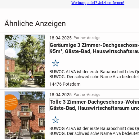
Werbung stört? Jetzt entfernen!
Ähnliche Anzeigen
18.04.2025
Partner-Anzeige
Geräumige 3 Zimmer-Dachgeschoss
95m², Gäste-Bad, Hauswirtschaftsr
Merken
BUWOG ALVA ist der erste Bauabschnitt des Qua
BUWOG.
Der schwedische Name Alva bedeutet
10
dass BUWOG ALVA den stillen Wunsch von dre
14476 Potsdam
denkmalgeschützten Bestandsba...
18.04.2025
Partner-Anzeige
Tolle 3 Zimmer-Dachgeschoss-Wohnu
Gäste-Bad, Hauswirtschaftsraum un
Merken
BUWOG ALVA ist der erste Bauabschnitt des Qua
BUWOG.
Der schwedische Name Alva bedeutet
10
dass BUWOG ALVA den stillen Wunsch von dre