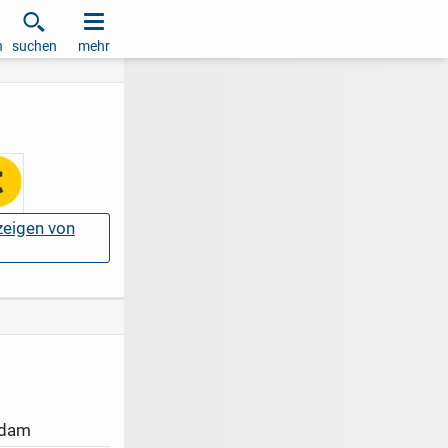
h
suchen
mehr
nzeigen von
sdam