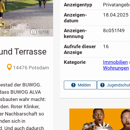
Anzeigen­typ
Privatangeb
Anzeigen­
18.04.2025
datum
Anzeigen­
8c051f49
1
/
10
kennung
Aufrufe dieser
16
und Terrasse
Anzeige
Kategorie
Immobilien
14476 Potsdam
Wohnungen
llestad der BUWOG.
Melden
Jugendschut
, dass BUWOG ALVA
dsbauten wahr macht:
en. Roter Klinker,
der Nachbarschaft so
den sich in
nd. Und auch dadurch