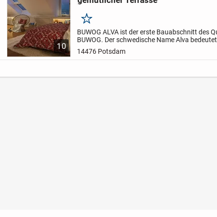
Merken
BUWOG ALVA ist der erste Bauabschnitt des Qua
BUWOG.
Der schwedische Name Alva bedeutet
10
dass BUWOG ALVA den stillen Wunsch von dre
14476 Potsdam
denkmalgeschützten Bestandsba...