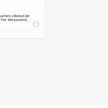
rtiers Lillestad der
 Fee. Wie passend,
i