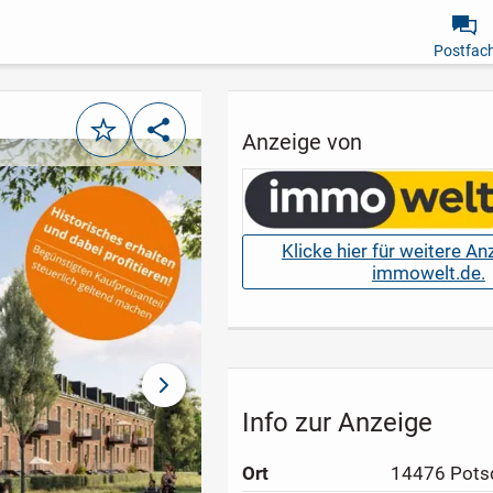
Postfac
Merken
Teilen
Anzeige von
Klicke hier für weitere A
immowelt.de.
nächstes Bild
Info zur Anzeige
Ort
14476 Pot