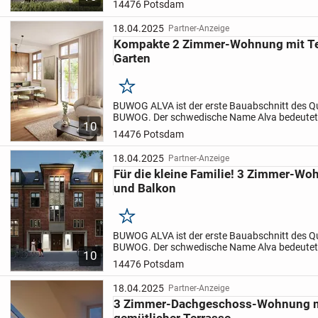
14476 Potsdam
denkmalgeschützten Bestandsba...
18.04.2025
Partner-Anzeige
Kompakte 2 Zimmer-Wohnung mit Te
Garten
Merken
BUWOG ALVA ist der erste Bauabschnitt des Qua
BUWOG.
Der schwedische Name Alva bedeutet
10
dass BUWOG ALVA den stillen Wunsch von dre
14476 Potsdam
denkmalgeschützten Bestandsba...
18.04.2025
Partner-Anzeige
Für die kleine Familie! 3 Zimmer-W
und Balkon
Merken
BUWOG ALVA ist der erste Bauabschnitt des Qua
BUWOG.
Der schwedische Name Alva bedeutet
10
dass BUWOG ALVA den stillen Wunsch von dre
14476 Potsdam
denkmalgeschützten Bestandsba...
18.04.2025
Partner-Anzeige
3 Zimmer-Dachgeschoss-Wohnung mi
gemütlicher Terrasse