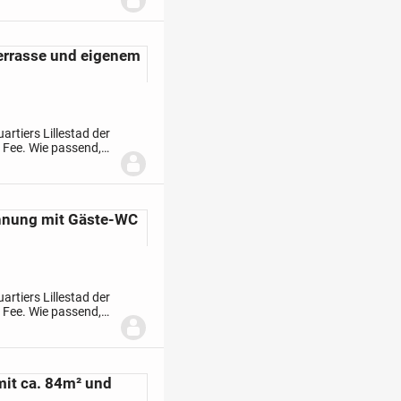
rrasse und eigenem
rtiers Lillestad der
 Fee. Wie passend,
i
ohnung mit Gäste-WC
rtiers Lillestad der
 Fee. Wie passend,
i
t ca. 84m² und