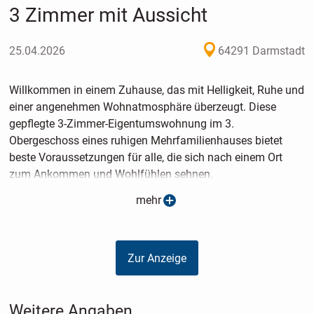
3 Zimmer mit Aussicht
25.04.2026
64291 Darmstadt
Willkommen in einem Zuhause, das mit Helligkeit, Ruhe und
einer angenehmen Wohnatmosphäre überzeugt. Diese
gepflegte 3-Zimmer-Eigentumswohnung im 3.
Obergeschoss eines ruhigen Mehrfamilienhauses bietet
beste Voraussetzungen für alle, die sich nach einem Ort
zum Ankommen und Wohlfühlen sehnen.
mehr
Sie erwartet ein durchdachtes Raumkonzept mit
freundlichen, gut geschnittenen Zimmern und einem
harmonischen Wohngefühl. Das großzügige Wohnzimmer
Zur Anzeige
bildet den Mittelpunkt der Wohnung und lädt dazu ein, den
Alltag hinter sich zu lassen, gemeinsame Zeit zu genießen
oder sich einfach einen persönlichen Rückzugsort zu
Weitere Angaben
schaffen.