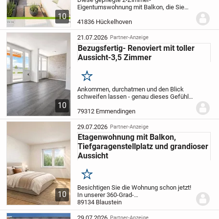
Eigentumswohnung mit Balkon, die Sie
bequem mit dem vorhandenen Aufzug
10
erreichen, befindet sich im dritten und
41836 Hückelhoven
zugleich obersten Geschoss eines mit
Aufzug Mehrfamilienhauses....
21.07.2026
Partner-Anzeige
Bezugsfertig- Renoviert mit toller
Aussicht-3,5 Zimmer
Merken
Ankommen, durchatmen und den Blick
schweifen lassen - genau dieses Gefühl
erwartet Sie in dieser frisch renovierten
10
3,5-Zimmer-Wohnung im 7.
79312 Emmendingen
Obergeschoss von Emmendingen Bürkle-
Bleiche.
Schon beim...
29.07.2026
Partner-Anzeige
Etagenwohnung mit Balkon,
Tiefgaragenstellplatz und grandioser
Aussicht
Merken
Besichtigen Sie die Wohnung schon jetzt!
10
In unserer 360-Grad-
Tour:
89134 Blaustein
https://tour.ogulo.com/uH2o
Diese
Etagenwohnung aus dem Jahr 1972
überzeugt auf rund 83 m² durch eine helle,
29.07.2026
Partner-Anzeige