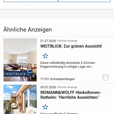
Aufrufe dieser
8
Anzeige
Kategorie
Immobilien
›
Kaufen
›
Wohnungen
Ähnliche Anzeigen
21.07.2026
Partner-Anzeige
WEITBLICK: Zur grünen Aussicht!
Merken
Diese vollständig renovierte 3-Zimmer-
Etagenwohnung in ruhiger Lage von
Schwieberdingen vereint modernes
Wohnen mit einem Gefühl von Zuhause.
6
Sie erwartet ein durchdachter Grundriss,
71701 Schwieberdingen
der sowohl...
30.07.2026
Partner-Anzeige
REIMANN&WOLFF Hückelhoven-
Ratheim: "Herrliche Aussichten."
Merken
Diese gepflegte 2-Zimmer-