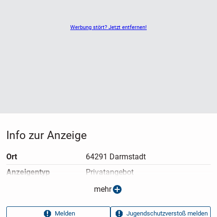
Werbung stört? Jetzt entfernen!
Info zur Anzeige
Ort
64291 Darmstadt
Anzeigen­typ
Privatangebot
Anzeigen­datum
25.04.2026
mehr
Anzeigen­kennung
7dd2260c
Melden
Jugendschutzverstoß melden