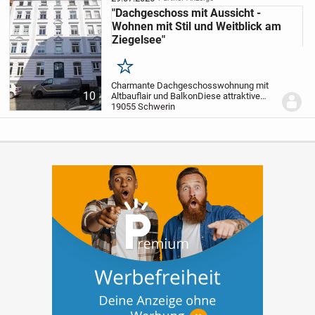
offene Raumwirkung und...
"Dachgeschoss mit Aussicht -
Wohnen mit Stil und Weitblick am
Ziegelsee"
Merken
Charmante Dachgeschosswohnung mit
10
Altbauflair und Balkon
Diese attraktive
Drei-Zimmer-Wohnung befindet sich im
19055 Schwerin
Dachgeschoss eines gepflegten
Mehrfamilienhauses aus dem Jahr 1905
und vereint den...