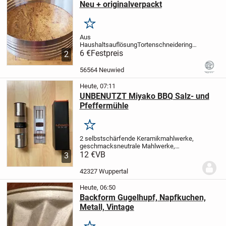
Neu + originalverpackt
Merken
Aus
Haushaltsauflösung
Tortenschneidering
Tortenring
6 €
Festpreis
Edelstahl
stufenlos einstellbar
2
zwischen 24 - 30 cm
Neu in
Originalverpackung
Versand möglich
56564 Neuwied
Heute, 07:11
UNBENUTZT Miyako BBQ Salz- und
Pfeffermühle
Merken
2 selbstschärfende Keramikmahlwerke,
geschmacksneutrale Mahlwerke,
Gehäuse aus Edelstahl mit Silikongriff,
12 €
VB
2
3
Behälter mit jeweils 1 Silikondeckel,
Maße: Höhe 19 cm,
Durchmesser: 5.3 cm,
42327 Wuppertal
Gewicht:...
Heute, 06:50
Backform Gugelhupf, Napfkuchen,
Metall, Vintage