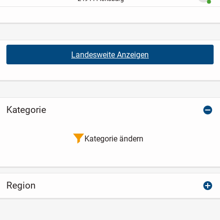
Benut
Öffnung ca. 3,5...
Landesweite Anzeigen
Kategorie
Kategorie ändern
Region