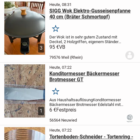
Heute, 08:31
SIGG Wok Elektro-Gusseisenpfanne
40 cm (Bräter Schmortopf)
Merken
Der Wok ist in sehr gutem Zustand mit
Deckel, 2 Holzgriffen, eigenem Ständer
mit Stromanschluss. Wenig gebraucht.
95 €
VB
3
79576 Weil (Rhein)
Heute, 07:22
Konditormesser Bäckermesser
Brotmesser GT
Merken
Aus Haushaltsauflösung
Konditormesser
Bäckermesser Brotmesser
Edelstahl mit
Kunststoffgriff
6 €
Festpreis
Länge ca. 33 cm
Günstiger
1
Versand auch als Shop-2-Shop Päckchen
möglich
56564 Neuwied
Heute, 07:22
Tortenboden-Schneider - Tortenring -