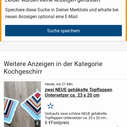
Speichere diese Suche in Deiner Merkliste und erhalte bei
neuen Anzeigen optional eine E-Mail.
Suche speichern
Weitere Anzeigen in der Kategorie
Kochgeschirr
Heute, vor 21 Min.
zwei NEUE gehäkelte Topflappen
Untersetzer ca. 23 x 20 cm
Merken
Verkaufe zwei schöne NEUE gehäkelte
Topflappen Untersetzer ca. 23 x 20 cm
groß, siehe Bild.
6 €
Festpreis
Versand gegen 1,80 Euro
4
unversichert Aufpreis möglich.