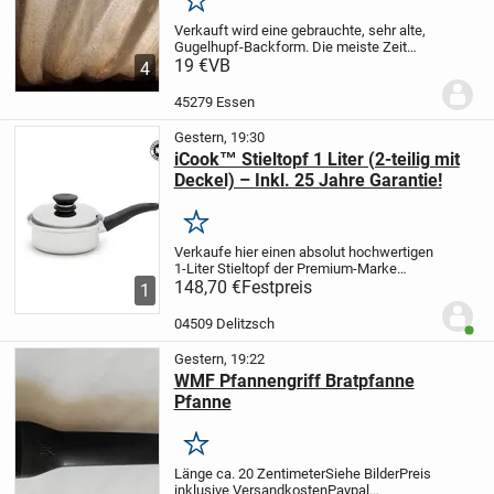
Merken
Verkauft wird eine gebrauchte, sehr alte,
Gugelhupf-Backform.
Die meiste Zeit
hing die Form zur Deko in der Küche.
19 €
VB
4
Irgendwann wurde die Form, weil sie
unschön aussah, mit Silberspray lackiert.
45279 Essen
Von...
Gestern, 19:30
iCook™ Stieltopf 1 Liter (2-teilig mit
Deckel) – Inkl. 25 Jahre Garantie!
Merken
Verkaufe hier einen absolut hochwertigen
1-Liter Stieltopf der Premium-Marke
iCook™.
148,70 €
Dieser Topf ist perfekt für
Festpreis
1
kleinere Mengen, Soßen, Gemüse oder
Babynahrung und bietet absolute Profi-
04509 Delitzsch
Benut
Qualität....
Gestern, 19:22
WMF Pfannengriff Bratpfanne
Pfanne
Merken
Länge ca. 20 Zentimeter
Siehe Bilder
Preis
inklusive Versandkosten
Paypal