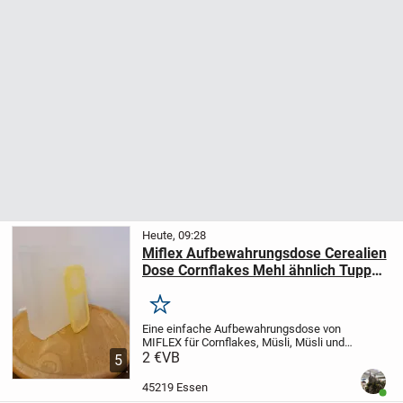
Heute, 09:28
Miflex Aufbewahrungsdose Cerealien
Dose Cornflakes Mehl ähnlich Tupper
gelb
Merken
Eine einfache Aufbewahrungsdose von
MIFLEX für Cornflakes, Müsli, Müsli und
ähnliches.
2 €
VB
Abmessungen sind 7,5 x 21 x
5
29 cm
Der Behälter selbst ist weiß-grau
und der Deckel gelb, beides transparent-
45219 Essen
Benut
mil...