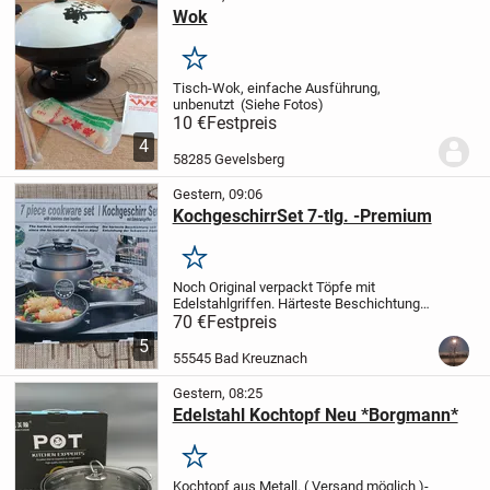
Wok
Merken
Tisch-Wok, einfache Ausführung,
unbenutzt
(Siehe Fotos)
10 €
Festpreis
4
58285 Gevelsberg
Gestern, 09:06
KochgeschirrSet 7-tlg. -Premium
Merken
Noch Original verpackt
Töpfe mit
Edelstahlgriffen.
Härteste Beschichtung.
Weitere Daten -siehe auf Bilder
🍀Kein
70 €
Festpreis
Direktkauf drücken🍀mit mir vorher
5
absprechen🍀
Kann mit entspr.Porto
55545 Bad Kreuznach
verschickt...
Gestern, 08:25
Edelstahl Kochtopf Neu *Borgmann*
Merken
Kochtopf aus Metall. ( Versand möglich )
-