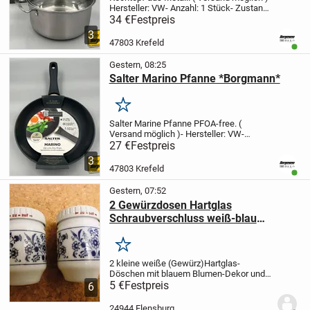
Hersteller: VW
- Anzahl: 1 Stück
- Zustand:
Neu
- Teilenr.: Z0587435T1
Bei Fragen
34 €
Festpreis
stehen wir gerne zu Verfügung!
Angaben
3
zum Hersteller (Informationspfli...
47803 Krefeld
Benut
Gestern, 08:25
Salter Marino Pfanne *Borgmann*
Merken
Salter Marine Pfanne PFOA-free. (
Versand möglich )
- Hersteller: VW
-
Anzahl: 1 Stück
- Zustand: Neu
Bei Fragen
27 €
Festpreis
stehen wir gerne zu Verfügung!
Angaben
3
zum Hersteller (Informationspflichten
47803 Krefeld
Benut
zur...
Gestern, 07:52
2 Gewürzdosen Hartglas
Schraubverschluss weiß-blau
Blumen-Dekor zus. 5,-
Merken
2 kleine weiße (Gewürz)Hartglas-
Döschen mit blauem Blumen-Dekor und
schraubbaren Metall-Deckeln mit der
5 €
Festpreis
6
Aufschrift "zu /auf" und entsprechenden
Richtungspfeilen, jeweils ca. 7 cm hoch,
24944 Flensburg