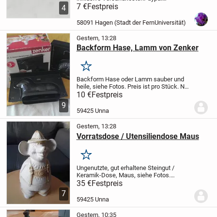
vorhanden
7 €
Festpreis
4
58091 Hagen (Stadt der FernUniversität)
Gestern, 13:28
Backform Hase, Lamm von Zenker
Merken
Backform Hase oder Lamm sauber und
heile, siehe Fotos.
Preis ist pro Stück. Nur
zusammen abzugeben.
Zu bekommen
10 €
Festpreis
solange sie online ist.
Für Selbstabholer
9
!
Da Privatverkauf ! Keine Rücknahme,
59425 Unna
keine...
Gestern, 13:28
Vorratsdose / Utensiliendose Maus
Merken
Ungenutzte, gut erhaltene Steingut /
Keramik-Dose, Maus, siehe Fotos.
Gesamthöhe ca 30 cm, Tiefe ca 14 cm,
35 €
Festpreis
Breite ca 16 cm.
Die Höhe des Unterteils
7
ca 12 cm.
Durch Lichteinwirkung beim
59425 Unna
fotografieren...
Gestern, 10:35