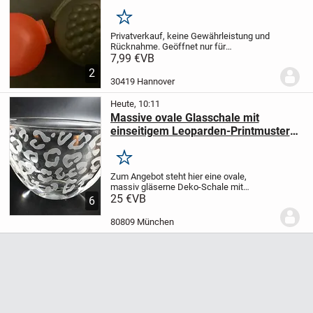
Merken
Privatverkauf, keine Gewährleistung und
Rücknahme. Geöffnet nur für
Foto.Versand gegen Kostenübernahme
7,99 €
VB
möglich.
2
30419 Hannover
Heute, 10:11
Massive ovale Glasschale mit
einseitigem Leoparden-Printmuster
weiß
Merken
Zum Angebot steht hier eine ovale,
massiv gläserne Deko-Schale mit
einseitigem Leoparden-Printmuster in
25 €
VB
6
weiß und der Abmessung von 25 cm
Länge und einer Höhe von 15 cm.
Das
80809 München
Eigengewicht beläuft sich...