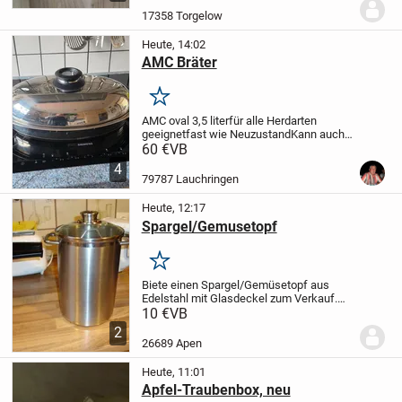
Privatverkauf daher keine Rücknahme
17358 Torgelow
und keine...
Heute, 14:02
AMC Bräter
Merken
AMC
oval 3,5 liter
für alle Herdarten
geeignet
fast wie Neuzustand
Kann auch
versendet werden
Porto 8,00 €
60 €
VB
4
79787 Lauchringen
Heute, 12:17
Spargel/Gemusetopf
Merken
Biete einen Spargel/Gemüsetopf aus
Edelstahl mit Glasdeckel zum Verkauf.
Man kann ihn auch zum Spagetti kochen
10 €
VB
gebrauchen
Er ist 24 cm hoch, der Boden
2
hat 15 cm.
Das Sieb zum Herausnehmen
26689 Apen
des Gargutes...
Heute, 11:01
Apfel-Traubenbox, neu