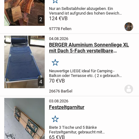
Merken
Nur an Selbstabholer abzugeben. Ein
Versand ist aufgrund des hohen Gewichts
leider nicht möglich. Beim Verladen kann
124 €
VB
2
gerne geholfen werden.
Ich verkaufe
diese wunderschöne, massiv gefertigte
97778 Fellen
Sitzbank...
04.08.2026
BERGER Aluminium Sonnenliege XL
mit Dach 5-Fach verstellbare
Campingliege Liegestuhl klappbar │
Gartenliege Liege Balkon Liegestuhl
Merken
faltbar (Blau)
Neuwertige LIEGE ideal für Camping -
Balkon oder Terrasse etc. ( 2 x gebraucht
)
70 €
5 - fach verstellbar
VB
ALU- Gestell - sehr
4
leicht
Farbe: blau
Sonnenschutz
verstellbar
26676 Barßel
03.08.2026
Festzeltgarnitur
Merken
Biete 3 Tische und 5 Bänke
Festzeltgarnitur, gebraucht mit
Abnutzungsspuren, Tische 175×50cm
65 €
VB