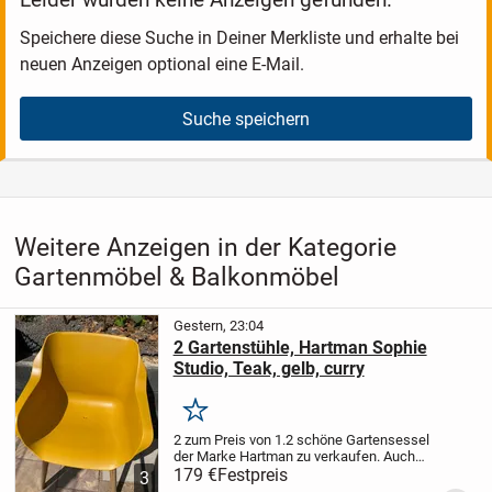
Speichere diese Suche in Deiner Merkliste und erhalte bei
neuen Anzeigen optional eine E-Mail.
Suche speichern
Weitere Anzeigen in der Kategorie
Gartenmöbel & Balkonmöbel
Gestern, 23:04
2 Gartenstühle, Hartman Sophie
Studio, Teak, gelb, curry
Merken
2 zum Preis von 1.
2 schöne Gartensessel
der Marke Hartman zu verkaufen.
Auch
einzeln abzugeben. Insgesamt sind 4
179 €
Festpreis
3
Stück vorhanden.
NP 179€ / pro Stück.