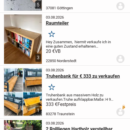
und Bänke 175×25cm. Nur Abholung in
5
Göttingen. Bei Fragen einfach melden.
37081 Göttingen
03.08.2026
Raumteiler
Merken
Hey Zusammen,
hiermit verkaufe ich in
eine guten Zustand erhaltenen
Raumteiler, bitte abholen.
Liebe
20 €
VB
Grüße
Lukas Jüngst
3
22850 Norderstedt
03.08.2026
Truhenbank für € 333 zu verkaufen
Merken
Truhenbank aus massivem Holz zu
verkaufen.Truhe aufklappbar.
Maße: H 99
/ L 200 / T 50 / Sitzhöhe 50 cm
Preis:
333 €
Festpreis
Premi
Bezahlung 333 € bei Abholung /
1
akzeptiere KEINE andere
83278 Traunstein
Bezahlmöglichkeit!
Ort:...
03.08.2026
2 Rollliegen Hartholz verstellbar