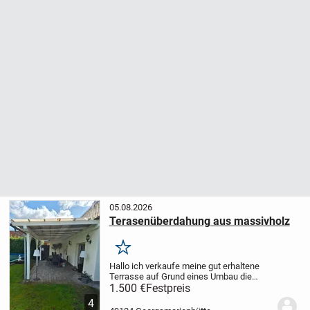
05.08.2026
Terasenüberdahung aus massivholz
Merken
Hallo ich verkaufe meine gut erhaltene
Terrasse auf Grund eines Umbau die
Breite ist 6,50×3.50 tief die ist in ein sehr
1.500 €
Festpreis
guten Zustand die ist vom tischler
4
gemacht worden die ist nicht vom