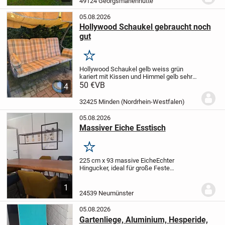
49124 Georgsmarienhütte
baumarkt...
05.08.2026
Hollywood Schaukel gebraucht noch
gut
Merken
Hollywood Schaukel gelb weiss grün
kariert mit Kissen und Himmel gelb sehr
stabile Ausführung, Neupreis € 299
50 €
VB
Leider
4
ist sie an einer Stelle durch Rost
beschädigt.Deshalb nur der günstige
32425 Minden (Nordrhein-Westfalen)
Preis Nur...
05.08.2026
Massiver Eiche Esstisch
Merken
225 cm x 93 massive Eiche
Echter
Hingucker, ideal für große Feste
odergroße Familien
Bild ohne Bestuhlung
zum Verkauf
1
24539 Neumünster
05.08.2026
Gartenliege, Aluminium, Hesperide,