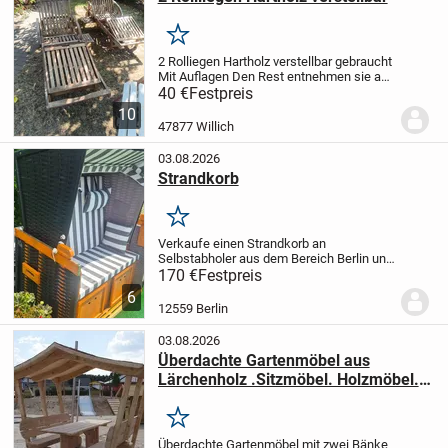
Merken
2 Rolliegen Hartholz verstellbar gebraucht
Mit Auflagen
Den Rest entnehmen sie aus
den Fotos.
Müssten Mal mit Leinöl
40 €
Festpreis
bearbeitet werden.
Nur Abholung
10
47877 Willich
03.08.2026
Strandkorb
Merken
Verkaufe einen Strandkorb an
Selbstabholer aus dem Bereich Berlin und
Randgebiete.
Der Strandkorb wurde selten
170 €
Festpreis
benutzt und ist in einem guten Zustand.
6
Zeitnahe Abholung ist möglich oder einen
12559 Berlin
Termin...
03.08.2026
Überdachte Gartenmöbel aus
Lärchenholz .Sitzmöbel. Holzmöbel.
Krongartmöbel .
Merken
Überdachte Gartenmöbel mit zwei Bänke