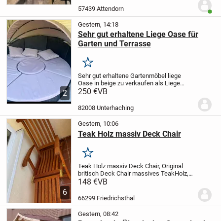
Rechnung vorhanden.
FESTPREIS (keine
57439 Attendorn
Benut
VB)
...
Gestern, 14:18
Sehr gut erhaltene Liege Oase für
Garten und Terrasse
Merken
Sehr gut erhaltene Gartenmöbel liege
Oase in beige zu verkaufen als Liege
Fläche nutzbar oder Sitz Gruppe ingesamt
250 €
VB
2
3 Teile ablage
82008 Unterhaching
Gestern, 10:06
Teak Holz massiv Deck Chair
Merken
Teak Holz massiv Deck Chair, Original
britisch Deck Chair massives TeakHolz,
mit Messingguss Beschlägen, Neigung
148 €
VB
einstellbar, klappbar, Fußteil abnehmbar
6
und klappbar, durch das Gewicht nur
66299 Friedrichsthal
abholbar!...
Gestern, 08:42