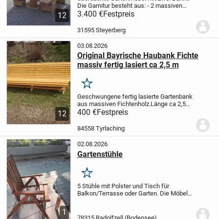
Die Garnitur besteht aus:
- 2 massiven
Bänken
3.400 €
- Sitzhöhe 45 cm x Länge 200 cm
Festpreis
12
x Lehn höhe 96 cm
- 1 massiven Tisch
-
Länge 200 cm x Breite 75 cm.
Die...
31595 Steyerberg
03.08.2026
Original Bayrische Haubank Fichte
massiv fertig lasiert ca 2,5 m
Merken
Geschwungene fertig lasierte Gartenbank
aus massiven Fichtenholz.Länge ca 2,5
m
400 €
ABHOLPREIS in 84558
Festpreis
12
TYRLACHING
!!!!!!!!!!!!!!!!!!!!!!!!!!!! 400.- Euro
!!!!!!!!!!!!!!!!!!!!!!!!!!!!!!!!!!
Lieferung in...
84558 Tyrlaching
02.08.2026
Gartenstühle
Merken
5 Stühle mit Polster und Tisch für
Balkon/Terrasse oder Garten. Die Möbel
sind gebraucht und gebrauchsfähigem
Zustand. Die Möbel müssen vor Ort
1
abgeholt werden.
78315 Radolfzell (Bodensee)