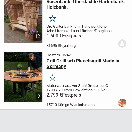
Rosenbank. Überdachte Gartenbank.
Holzbank.
Merken
Die Gartenbank ist in handwerkliche
Arbeit komplett aus Lärchen/Dougl.holz
gefertigt.
1.600 €
Maße:
Festpreis
Lang. ca. 2.10m x Breit.
12
ca. 0.80m x Hoch. ca. 2.30m
Sitzhöhe.
0.45m x Sitztiefe. 0.45m.
Dach . 2.50m.x...
31595 Steyerberg
Gestern, 06:42
Grill Grilltisch Planchagrill Made in
Germany
Merken
Material: massiver Stahl
Größe: ca. Ø
1700 x 750 mm
Gewicht: ca. 250 kg
Materialstärke Plancha: 10 mm
2.799 €
Festpreis
Holz:
9
Mahagoni
Der Aufsatz für die Plancha ist
optional erhältlich.
Grillen mit mehr...
15713 Königs Wusterhausen