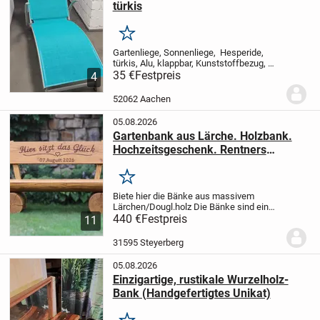
türkis
Merken
Gartenliege, Sonnenliege, Hesperide,
türkis, Alu, klappbar, Kunststoffbezug,
gut erhalten abzugeben
35 €
Festpreis
nur Abholung
4
52062 Aachen
05.08.2026
Gartenbank aus Lärche. Holzbank.
Hochzeitsgeschenk. Rentners
Geschenk. Bank.
Merken
Biete hier die Bänke aus massivem
Lärchen/Dougl.holz
Die Bänke sind ein
echter Blickfang in Ihrem Garten,
440 €
Festpreis
11
Wintergarten oder in Ihrem Wald. Die
Bank kann frei nach Ihren Wünschen
31595 Steyerberg
beschriftet werden,...
05.08.2026
Einzigartige, rustikale Wurzelholz-
Bank (Handgefertigtes Unikat)