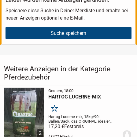
Speichere diese Suche in Deiner Merkliste und erhalte bei
neuen Anzeigen optional eine E-Mail.
Suche speichern
Weitere Anzeigen in der Kategorie
Pferdezubehör
Gestern, 18:00
HARTOG LUCERNE-MIX
Merken
Hartog Lucerne-mix, 18kg/90l
Ballen/Sack, das ORIGINAL, idealer
Raufutterersatz oder als gesunde Zugabe
17,20 €
Festpreis
!
Preis bei Abnahme von min. 21 Ballen
2
16,90 Euro/Stück inkl. MWSt und ab Lager
48477 Hörstel