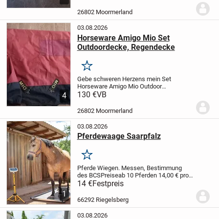
einmal zur Anprobe auf dem Pferd. Und
sind teils sogar noch verpackt.
Preis je...
26802 Moormerland
03.08.2026
Horseware Amigo Mio Set
Outdoordecke, Regendecke
Merken
Gebe schweren Herzens mein Set
Horseware Amigo Mio Outdoor
Regendecken ab.
130 €
VB
sind 130cm
4
Rückenlänge laut Etiket, kann auf wunsch
gerne nochmal genau messen. Die ältere
26802 Moormerland
Stabile Ausführung. Nicht mehr im...
03.08.2026
Pferdewaage Saarpfalz
Merken
Pferde Wiegen. Messen, Bestimmung
des BCS
Preise
ab 10 Pferden 14,00 € pro
Pferd
3 bis 9 Pferde 17,00 € pro Pferd
1 bis
14 €
Festpreis
2 Pferde 20,00 € pro Pferd
1
66292 Riegelsberg
03.08.2026