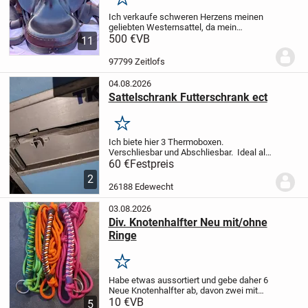
Merken
Ich verkaufe schweren Herzens meinen
geliebten Westernsattel, da mein
Haflinger inzwischen zu alt geworden ist
500 €
VB
11
und leider nicht mehr geritten werden
kann.
Der Sattel ist maßangefertigt,
97799 Zeitlofs
besteht aus...
04.08.2026
Sattelschrank Futterschrank ect
Merken
Ich biete hier 3 Thermoboxen.
Verschliesbar und Abschliesbar. Ideal als
Sattelschrank, Futterschrank, Umbau
60 €
Festpreis
zum Heubedampfer, Getränkekisten kühl
2
halten ect. Hält alles trocken und
26188 Edewecht
sauber.
Pre...
03.08.2026
Div. Knotenhalfter Neu mit/ohne
Ringe
Merken
Habe etwas aussortiert und gebe daher 6
Neue Knotenhalfter ab, davon zwei mit
Ringen. Größe VB/WB. Diese lagen nicht
10 €
VB
5