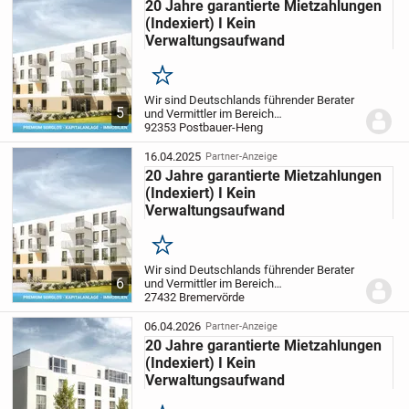
20 Jahre garantierte Mietzahlungen
Lassen Sie uns über Ihre Kapitalanlage sprechen.
(Indexiert) I Kein
Wir freuen uns, Sie bald persönlich kennenzulernen.
Verwaltungsaufwand
Merken
Wir sind Deutschlands führender Berater
5
und Vermittler im Bereich
Pflegeimmobilien als Kapitalanlage und
92353 Postbauer-Heng
bieten privaten Investoren somit die
sicherste und passivste Anlageform.
Ihre
16.04.2025
Partner-Anzeige
Vorteile auf...
20 Jahre garantierte Mietzahlungen
(Indexiert) I Kein
Verwaltungsaufwand
Merken
Wir sind Deutschlands führender Berater
6
und Vermittler im Bereich
Pflegeimmobilien als Kapitalanlage und
27432 Bremervörde
bieten privaten Investoren somit die
sicherste und passivste Anlageform.
Ihre
06.04.2026
Partner-Anzeige
Vorteile auf...
20 Jahre garantierte Mietzahlungen
(Indexiert) I Kein
Verwaltungsaufwand