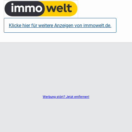
verschenken oder verkaufen
- Mit einer Pflegeimmobilie haben Sie Sicherheit und
Rendite in einem Produkt
Klicke hier für weitere Anzeigen von immowelt.de.
- Sie profitieren von kleinen Kaufpreisen zwischen
180.000 € und 250.000 €
- Sie kaufen Ihre Pflegeimmobilie provisionsfrei
- Sie haben ein Vorbelegungsrecht bei Pflegebedürftigkeit
Klassische Anlageprodukte haben ausgedient!
Inflationsraten bis 10 %:
Wer heute sein Geld in Versicherungsprodukten anlegt
oder auf dem Konto „parkt“, verliert bares Geld. Dazu
gesellen sich
Werbung stört? Jetzt entfernen!
übergeordnete Phänomene wie Corona, die Wirtschafts-,
Euro- oder
Bankenkrise.
Immobilen hingegen trotzen seit jeher den Krisen des