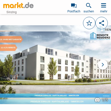
Postfach
suchen
mehr
Sinzing
Merken
Teile
vorheriges Bild
näch
1
/
5