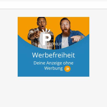
bieten privaten Investoren somit die
sicherste und passivste Anlageform.
Ihre
Vorteile auf...