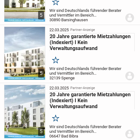
Merken
Wir sind Deutschlands führender Berater
5
und Vermittler im Bereich
Pflegeimmobilien als Kapitalanlage und
30890 Barsinghausen
bieten privaten Investoren somit die
sicherste und passivste Anlageform.
Ihre
22.03.2025
Partner-Anzeige
Vorteile auf...
20 Jahre garantierte Mietzahlungen
(Indexiert) I Kein
Verwaltungsaufwand
Merken
Wir sind Deutschlands führender Berater
5
und Vermittler im Bereich
Pflegeimmobilien als Kapitalanlage und
32139 Spenge
bieten privaten Investoren somit die
sicherste und passivste Anlageform.
Ihre
22.03.2025
Partner-Anzeige
Vorteile auf...
20 Jahre garantierte Mietzahlungen
(Indexiert) I Kein
Verwaltungsaufwand
Merken
Wir sind Deutschlands führender Berater
5
und Vermittler im Bereich
Pflegeimmobilien als Kapitalanlage und
06647 Bad Bibra