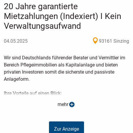
20 Jahre garantierte
Mietzahlungen (Indexiert) I Kein
Verwaltungsaufwand
04.05.2025
93161 Sinzing
Wir sind Deutschlands führender Berater und Vermittler im
Bereich Pflegeimmobilien als Kapitalanlage und bieten
privaten Investoren somit die sicherste und passivste
Anlageform.
Ihre Vorteile auf einen Blick:
mehr
- Die Mieten sind nach SGB XI staatlich abgesichert
- Die Mietverträge sind indexiert
- Auch bei Leerstand erhalten Sie Ihre Miete
Zur Anzeige
- Ihre Anlage ist unabhängig von Finanzmärkten