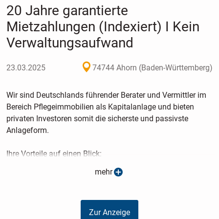
20 Jahre garantierte
Mietzahlungen (Indexiert) I Kein
Verwaltungsaufwand
23.03.2025
74744 Ahorn (Baden-Württemberg)
Wir sind Deutschlands führender Berater und Vermittler im
Bereich Pflegeimmobilien als Kapitalanlage und bieten
privaten Investoren somit die sicherste und passivste
Anlageform.
Ihre Vorteile auf einen Blick:
mehr
- Die Mieten sind nach SGB XI staatlich abgesichert
- Die Mietverträge sind indexiert
- Auch bei Leerstand erhalten Sie Ihre Miete
Zur Anzeige
- Ihre Anlage ist unabhängig von Finanzmärkten