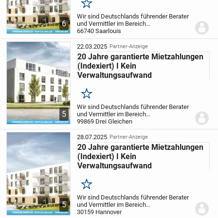
Merken
Wir sind Deutschlands führender Berater
6
und Vermittler im Bereich
Pflegeimmobilien als Kapitalanlage und
66740 Saarlouis
bieten privaten Investoren somit die
sicherste und passivste Anlageform.
Ihre
22.03.2025
Partner-Anzeige
Vorteile auf...
20 Jahre garantierte Mietzahlungen
(Indexiert) I Kein
Verwaltungsaufwand
Merken
Wir sind Deutschlands führender Berater
5
und Vermittler im Bereich
Pflegeimmobilien als Kapitalanlage und
99869 Drei Gleichen
bieten privaten Investoren somit die
sicherste und passivste Anlageform.
Ihre
28.07.2025
Partner-Anzeige
Vorteile auf...
20 Jahre garantierte Mietzahlungen
(Indexiert) I Kein
Verwaltungsaufwand
Merken
Wir sind Deutschlands führender Berater
5
und Vermittler im Bereich
Pflegeimmobilien als Kapitalanlage und
30159 Hannover