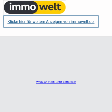
verschenken oder verkaufen
- Mit einer Pflegeimmobilie haben Sie Sicherheit und
Rendite in einem Produkt
Klicke hier für weitere Anzeigen von immowelt.de.
- Sie profitieren von kleinen Kaufpreisen zwischen
180.000 € und 250.000 €
- Sie kaufen Ihre Pflegeimmobilie provisionsfrei
- Sie haben ein Vorbelegungsrecht bei Pflegebedürftigkeit
Klassische Anlageprodukte haben ausgedient!
Inflationsraten bis 10 %:
Wer heute sein Geld in Versicherungsprodukten anlegt
oder auf dem Konto „parkt“, verliert bares Geld. Dazu
gesellen sich
Werbung stört? Jetzt entfernen!
übergeordnete Phänomene wie Corona, die Wirtschafts-,
Euro- oder
Bankenkrise.
Immobilen hingegen trotzen seit jeher den Krisen des