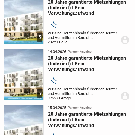
20 Jahre garantierte Mietzahlungen
Lassen Sie uns über Ihre Kapitalanlage sprechen.
(Indexiert) I Kein
Wir freuen uns, Sie bald persönlich kennenzulernen.
Verwaltungsaufwand
Merken
Wir sind Deutschlands führender Berater
5
und Vermittler im Bereich
Pflegeimmobilien als Kapitalanlage und
29221 Celle
bieten privaten Investoren somit die
sicherste und passivste Anlageform.
Ihre
14.04.2026
Partner-Anzeige
Vorteile auf...
20 Jahre garantierte Mietzahlungen
(Indexiert) I Kein
Verwaltungsaufwand
Merken
Wir sind Deutschlands führender Berater
6
und Vermittler im Bereich
Pflegeimmobilien als Kapitalanlage und
32657 Lemgo
bieten privaten Investoren somit die
sicherste und passivste Anlageform.
Ihre
15.04.2025
Partner-Anzeige
Vorteile auf...
20 Jahre garantierte Mietzahlungen
(Indexiert) I Kein
Verwaltungsaufwand