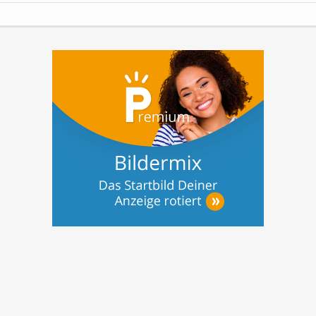
bieten privaten Investoren somit die
sicherste und passivste Anlageform.
Ihre
Vorteile auf...