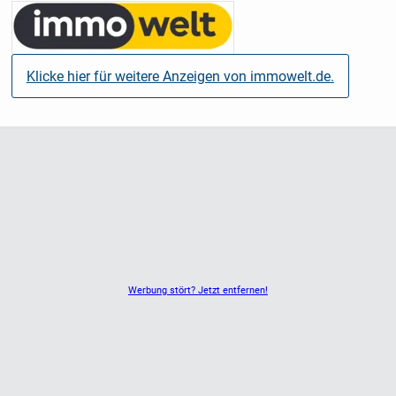
verschenken oder verkaufen
- Mit einer Pflegeimmobilie haben Sie Sicherheit und
Rendite in einem Produkt
Klicke hier für weitere Anzeigen von immowelt.de.
- Sie profitieren von kleinen Kaufpreisen zwischen
180.000 € und 250.000 €
- Sie kaufen Ihre Pflegeimmobilie provisionsfrei
- Sie haben ein Vorbelegungsrecht bei Pflegebedürftigkeit
Klassische Anlageprodukte haben ausgedient!
Inflationsraten bis 10 %:
Wer heute sein Geld in Versicherungsprodukten anlegt
oder auf dem Konto „parkt“, verliert bares Geld. Dazu
gesellen sich
Werbung stört? Jetzt entfernen!
übergeordnete Phänomene wie Corona, die Wirtschafts-,
Euro- oder
Bankenkrise.
Immobilen hingegen trotzen seit jeher den Krisen des