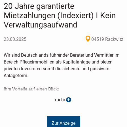
20 Jahre garantierte
Mietzahlungen (Indexiert) I Kein
Verwaltungsaufwand
23.03.2025
04519 Rackwitz
Wir sind Deutschlands führender Berater und Vermittler im
Bereich Pflegeimmobilien als Kapitalanlage und bieten
privaten Investoren somit die sicherste und passivste
Anlageform.
Ihre Vorteile auf einen Blick:
mehr
- Die Mieten sind nach SGB XI staatlich abgesichert
- Die Mietverträge sind indexiert
- Auch bei Leerstand erhalten Sie Ihre Miete
Zur Anzeige
- Ihre Anlage ist unabhängig von Finanzmärkten