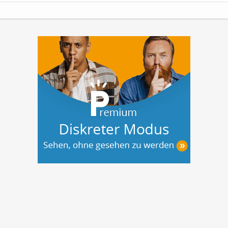
bieten privaten Investoren somit die
sicherste und passivste Anlageform.
Ihre
Vorteile auf...