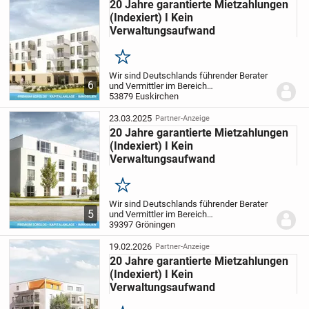
20 Jahre garantierte Mietzahlungen
Lassen Sie uns über Ihre Kapitalanlage sprechen.
(Indexiert) I Kein
Wir freuen uns, Sie bald persönlich kennenzulernen.
Verwaltungsaufwand
Merken
Wir sind Deutschlands führender Berater
6
und Vermittler im Bereich
Pflegeimmobilien als Kapitalanlage und
53879 Euskirchen
bieten privaten Investoren somit die
sicherste und passivste Anlageform.
Ihre
23.03.2025
Partner-Anzeige
Vorteile auf...
20 Jahre garantierte Mietzahlungen
(Indexiert) I Kein
Verwaltungsaufwand
Merken
Wir sind Deutschlands führender Berater
5
und Vermittler im Bereich
Pflegeimmobilien als Kapitalanlage und
39397 Gröningen
bieten privaten Investoren somit die
sicherste und passivste Anlageform.
Ihre
19.02.2026
Partner-Anzeige
Vorteile auf...
20 Jahre garantierte Mietzahlungen
(Indexiert) I Kein
Verwaltungsaufwand