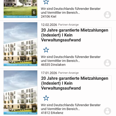
Merken
Wir sind Deutschlands führender Berater
6
und Vermittler im Bereich
Pflegeimmobilien als Kapitalanlage und
24106 Kiel
bieten privaten Investoren somit die
sicherste und passivste Anlageform.
Ihre
12.02.2026
Partner-Anzeige
Vorteile auf...
20 Jahre garantierte Mietzahlungen
(Indexiert) I Kein
Verwaltungsaufwand
Merken
Wir sind Deutschlands führender Berater
6
und Vermittler im Bereich
Pflegeimmobilien als Kapitalanlage und
46535 Dinslaken
bieten privaten Investoren somit die
sicherste und passivste Anlageform.
Ihre
17.01.2026
Partner-Anzeige
Vorteile auf...
20 Jahre garantierte Mietzahlungen
(Indexiert) I Kein
Verwaltungsaufwand
Merken
Wir sind Deutschlands führender Berater
6
und Vermittler im Bereich
Pflegeimmobilien als Kapitalanlage und
41812 Erkelenz