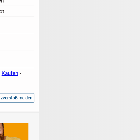
en
ot
›
Kaufen
›
zverstoß melden