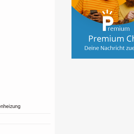
bieten eine ruhige
mliegende Bergwelt,
ärmepumpe, Gas,
enheizung