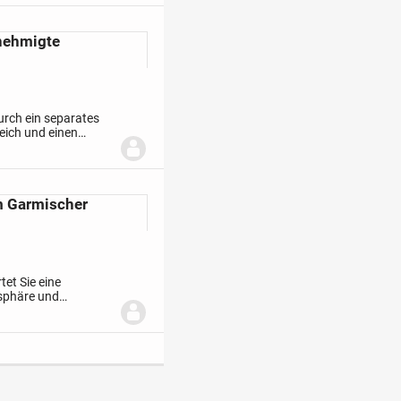
nehmigte
urch ein separates
eich und einen
reie Blick auf die
 Garmischer
et Sie eine
tsphäre und
reint. Diese exklusive