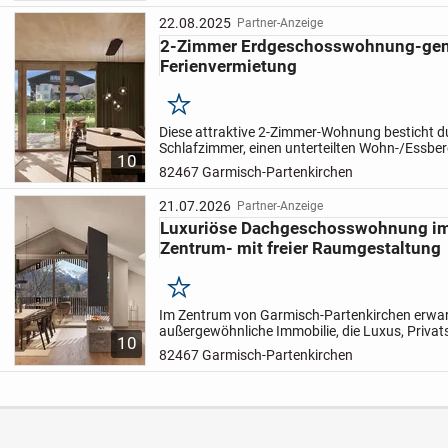
22.08.2025
Partner-Anzeige
2-Zimmer Erdgeschosswohnung-ge
Ferienvermietung
Merken
Diese attraktive 2-Zimmer-Wohnung besticht d
Schlafzimmer, einen unterteilten Wohn-/Essber
10
sonnigen Garten in Süd-West-Ausrichtung. Der f
82467 Garmisch-Partenkirchen
Berge rundet...
21.07.2026
Partner-Anzeige
Luxuriöse Dachgeschosswohnung im
Zentrum- mit freier Raumgestaltung
Merken
Im Zentrum von Garmisch-Partenkirchen erwart
außergewöhnliche Immobilie, die Luxus, Priva
10
Gestaltungsfreiheit auf eindrucksvolle Weise ve
82467 Garmisch-Partenkirchen
Dachgeschosswohnun...