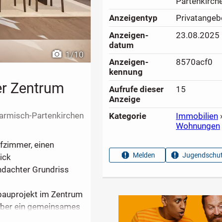
Partenkirch
Anzeigen­typ
Privatangeb
Anzeigen­
23.08.2025
datum
1
/
10
Anzeigen­
8570acf0
kennung
r Zentrum
Aufrufe dieser
15
Anzeige
armisch-Partenkirchen
Kategorie
Immobilien
Wohnungen
fzimmer, einen
Melden
Jugendschut
ick
hdachter Grundriss
ubauprojekt im Zentrum
über ein gemeinsames
wertig ausgestatteten