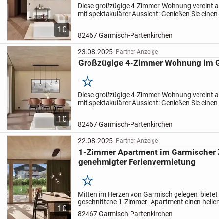
Diese großzügige 4-Zimmer-Wohnung vereint 
mit spektakulärer Aussicht: Genießen Sie einen f
Zugspitze, den Wank und das Kramergebirge. 
10
Grundriss...
82467 Garmisch-Partenkirchen
23.08.2025
Partner-Anzeige
Großzügige 4-Zimmer Wohnung im G
Merken
Diese großzügige 4-Zimmer-Wohnung vereint 
mit spektakulärer Aussicht: Genießen Sie einen f
Zugspitze, den Wank und das Kramergebirge. 
10
Grundriss...
82467 Garmisch-Partenkirchen
22.08.2025
Partner-Anzeige
1-Zimmer Apartment im Garmischer 
genehmigter Ferienvermietung
Merken
Mitten im Herzen von Garmisch gelegen, bietet
geschnittene 1-Zimmer- Apartment einen helle
10
Wohn-/Schlafbereich, einen privaten Garten mi
82467 Garmisch-Partenkirchen
Ausrichtung sowie beeindruckenden...