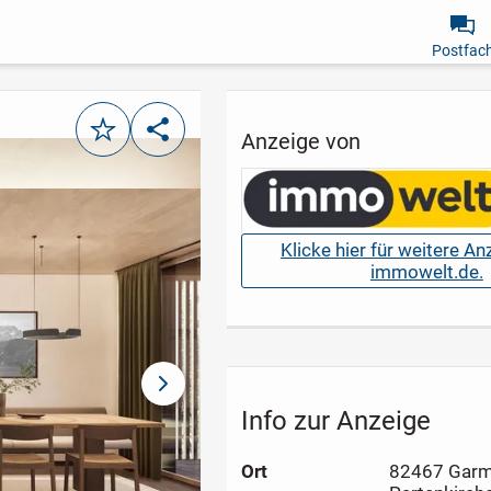
Postfac
Merken
Teilen
Anzeige von
Klicke hier für weitere A
immowelt.de.
nächstes Bild
Info zur Anzeige
Ort
82467 Garm