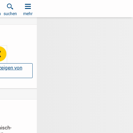
h
suchen
mehr
nzeigen von
isch-