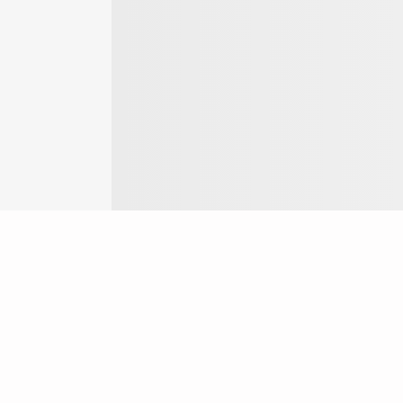
Login
ok