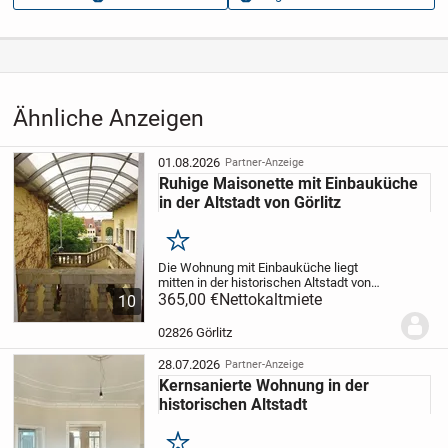
Aufrufe dieser
54
Anzeige
Kategorie
Immobilien
›
Mieten
›
Wohnungen
Ähnliche Anzeigen
01.08.2026
Partner-Anzeige
Ruhige Maisonette mit Einbauküche
in der Altstadt von Görlitz
Merken
Die Wohnung mit Einbauküche liegt
mitten in der historischen Altstadt von
Görlitz.
365,00 €
Die Wohnung hat ein Wannenbad
Nettokaltmiete
10
und eine gemütliche Eßecke in der
Küche.
Im Sommer kann eine gemütliche
02826 Görlitz
Außenterrasse...
28.07.2026
Partner-Anzeige
Kernsanierte Wohnung in der
historischen Altstadt