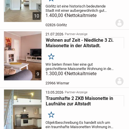
Merken
Görlitz ist eine historisch bedeutende
Stadt mit einer außergewöhnlich gut
erhaltenen Altstadt und eindrucksvoller
1.400,00 €
Nettokaltmiete
10
Architektur aus mehreren Epochen. Die
Stadt verbindet Geschichte und urbanen
02826 Görlitz
Charme...
21.07.2026
Partner-Anzeige
Wohnen auf Zeit - Niedliche 3 Zi.
Maisonette in der Altstadt.
Merken
Wir bieten Ihnen hier eine gut
geschnittene Maisonette Wohnung in der
Wismarer Altstadt zur Miete an. Das
1.300,00 €
Nettokaltmiete
9
ursprüngliche Baujahr datiert nach
vorliegenden Unterlagen auf das Jahr
23966 Wismar
1870. In den Jahren...
13.05.2026
Partner-Anzeige
Traumhafte 2 ZKB Maisonette in
Laufnähe zur Altstadt
Merken
Objektbeschreibung Es handelt sich um
ein traumhafte Maisonetten Wohnung in