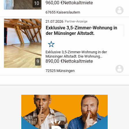
einem Mehrfamilienhaus.
960,00 €
Nettokaltmiete
Die Wohnung
10
und das Gebäude wurden 2013
kernsaniert; Raumaufteilung
67655 Kaiserslautern
Erdgeschoss: großzügiges...
21.07.2026
Partner-Anzeige
Exklusive 3,5-Zimmer-Wohnung in
der Münsinger Altstadt.
Merken
Exklusive 3,5-Zimmer-Wohnung in der
Münsinger Altstadt. Die Wohnung
befindet sich im 3. Stock eines sehr
890,00 €
Nettokaltmiete
9
gepflegten 2005 grundsanierten
Denkmals. Die Wohnung verfügt über
72525 Münsingen
einen Parkettboden, sowie...