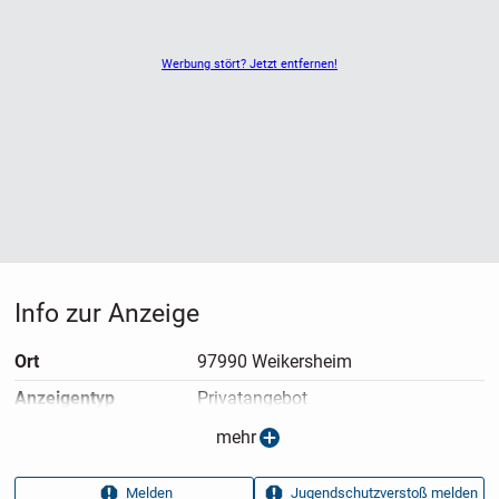
Werbung stört? Jetzt entfernen!
Info zur Anzeige
Ort
97990 Weikersheim
Anzeigen­typ
Privatangebot
Anzeigen­datum
03.03.2026
mehr
Anzeigen­kennung
1bb3a1c9
Melden
Jugendschutzverstoß melden