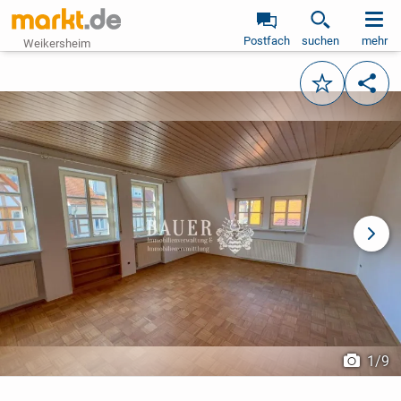
Postfach
suchen
mehr
Weikersheim
Merken
Teile
vorheriges Bild
näch
1
/
9