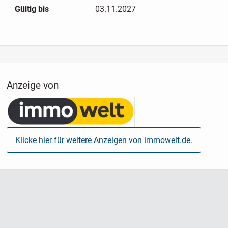
Gültig bis
03.11.2027
Die Wohnungen weisen unterschiedliche
Ausstattungsstände auf. Teilweise wurden Bäder, Elektrik,
Fenster und Bodenbeläge modernisiert, während in anderen
Bereichen altersbedingter Instandhaltungs- und
Modernisierungsbedarf besteht.
Anzeige von
Insgesamt bietet die Liegenschaft weiteres
Entwicklungspotenzial unter Berücksichtigung von weiteren
Investitionen. Sämtliche Einheiten sind vermietet.
Klicke hier für weitere Anzeigen von immowelt.de.