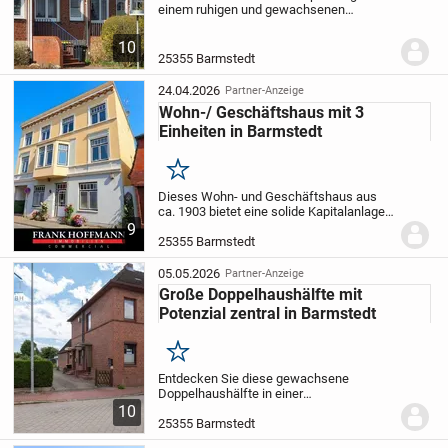
einem ruhigen und gewachsenen
Wohngebiet von Barmstedt im Kreis
Pinneberg. Die familienfreundliche
10
Umgebung ist geprägt von gepflegter
25355 Barmstedt
Wohnbebauung und viel Grün....
24.04.2026
Partner-Anzeige
Wohn-/ Geschäftshaus mit 3
Einheiten in Barmstedt
Merken
Dieses Wohn- und Geschäftshaus aus
ca. 1903 bietet eine solide Kapitalanlage
mit langfristiger Vermietungsperspektive.
9
Das Objekt umfasst eine Gewerbeeinheit
25355 Barmstedt
im Erdgeschoss sowie zwei
Wohneinheiten in...
05.05.2026
Partner-Anzeige
Große Doppelhaushälfte mit
Potenzial zentral in Barmstedt
Merken
Entdecken Sie diese gewachsene
Doppelhaushälfte in einer
verkehrsberuhigten Straße der idyllischen
10
Stadt Barmstedt. Ursprünglich im Jahr
25355 Barmstedt
1925 erbaut, bietet diese Immobilie einen