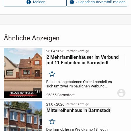
Melden
Jugendschutzverstoß melden
Aufrufe dieser
14
Anzeige
Kategorie
Immobilien
›
Kaufen
›
Häuser
Ähnliche Anzeigen
26.04.2026
Partner-Anzeige
2 Mehrfamilienhäuser im Verbund
mit 11 Einheiten in Barmstedt
Merken
Bei dem angebotenen Objekt handelt es
sich um zwei im baulichen Verbund
stehende Mehrfamilienhäuser in
10
Barmstedt mit einer Mischung aus Wohn-
25355 Barmstedt
und gewerblichen Nutzungen. Die
Liegenschaft wurde bis...
21.07.2026
Partner-Anzeige
Mittelreihenhaus in Barmstedt
Merken
Die Immobilie im Weidkamp 13 liegt in