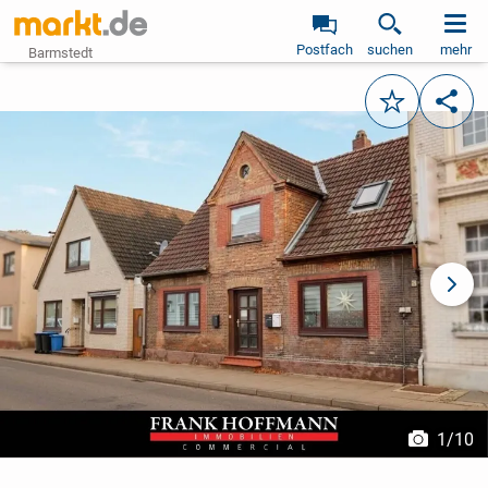
Postfach
suchen
mehr
Barmstedt
Merken
Teile
vorheriges Bild
näch
1
/
10