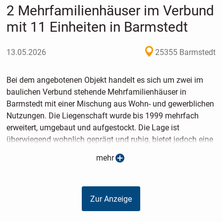
2 Mehrfamilienhäuser im Verbund
mit 11 Einheiten in Barmstedt
13.05.2026
25355 Barmstedt
Bei dem angebotenen Objekt handelt es sich um zwei im
baulichen Verbund stehende Mehrfamilienhäuser in
Barmstedt mit einer Mischung aus Wohn- und gewerblichen
Nutzungen. Die Liegenschaft wurde bis 1999 mehrfach
erweitert, umgebaut und aufgestockt. Die Lage ist
überwiegend wohnlich geprägt und ruhig, bietet jedoch eine
fußläufige Anbindung an das Stadtzentrum. Einrichtungen
mehr
des täglichen Bedarfs, Schulen, Kindergärten, der Rantzauer
See sowie der Bahnhof Barmstedt sind fußläufig oder in
wenigen Autominuten erreichbar.
Zur Anzeige
Die Ursprungsgebäude wurden vor 1900 und um 1950