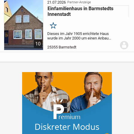
einzigartigen...
21.07.2026
Partner-Anzeige
Einfamilienhaus in Barmstedts
Innenstadt
Merken
Dieses im Jahr 1905 errichtete Haus
wurde im Jahr 2000 um einen Anbau
erweitert und bietet Ihnen mit einer
10
Wohnfläche von etwa 119 m² vier
25355 Barmstedt
Wohnräume sowie zusätzliche
Nutzfläche.