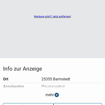
Werbung stört? Jetzt entfernen!
Info zur Anzeige
Ort
25355 Barmstedt
Anzeigen­typ
Privatangebot
Anzeigen­datum
13.05.2026
mehr
Anzeigen­kennung
fbc0f78c