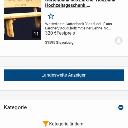
Hochzeitsgeschenk.
Rentnergeschenk. Krongartmöbel.
Merken
Wetterfeste Gartenbank "Set di dol 1" aus
Lärchen/Dougl.holz mit einer Lehne.
So
eine solide Sitzbank aus massivem
320 €
Festpreis
11
Lärchen/Dougl.holz gehört einfach in
jeden Garten. Mit ihrem zeitlosen
31595 Steyerberg
Sprossen-De...
Landesweite Anzeigen
Kategorie
Kategorie ändern