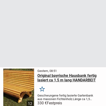
Gestern, 08:51
Original bayrische Hausbank fertig
lasiert ca 1,5 m lang HANDARBEIT
Merken
Geschwungene fertig lasierte Gartenbank
aus massiven Fichtenholz.Länge ca 1,5
m
330 €
ABHOLPREIS in 84558
Festpreis
12