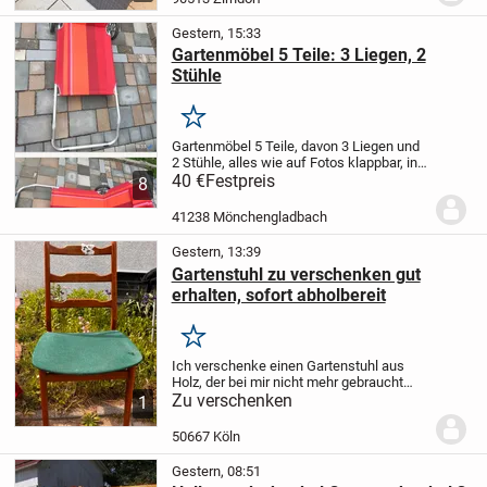
Gestern, 15:33
Gartenmöbel 5 Teile: 3 Liegen, 2
Stühle
Merken
Gartenmöbel 5 Teile, davon 3 Liegen und
2 Stühle, alles wie auf Fotos klappbar, in
Ordnung, Verkauf von privat unter
40 €
Festpreis
8
Ausschluss jeglicher Gewährleistung,
Bringen gegen Aufwand
41238 Mönchengladbach
Gestern, 13:39
Gartenstuhl zu verschenken gut
erhalten, sofort abholbereit
Merken
Ich verschenke einen Gartenstuhl aus
Holz, der bei mir nicht mehr gebraucht
wird. Er ist stabil und funktionstüchtig,
Zu verschenken
1
zeigt aber altersbedingte
Gebrauchsspuren, wie es bei Holzmöbeln
50667 Köln
im Außenbereich...
Gestern, 08:51