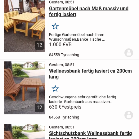
Gestern, 08:51
Gartenmöbel nach Maß massiv und
fertig lasiert
Merken
Fertige Gartenmöbel nach Ihren
Wunschmaßen.
Bänke Tische
Beistellbänke Sichtschutzbänke
1.000 €
VB
Versand
12
möglich
Bei Fragen einfach anrufen 08623
1483
84558 Tyrlaching
Gestern, 08:51
Wellnessbank fertig lasiert ca 200cm
lang
Merken
Geschwungene sehr gemütliche fertig
lasierte Gartenbank aus massiven
Fichtenholz.Lehnenhöhe ca 125
630 €
Festpreis
12
cm.Länge ca 2,0 m
ABHOLPREIS in
84558 TYRLACHING
84558 Tyrlaching
!!!!!!!!!!!!!!!!!!!!!!!!!!!!!!!!!!!!!!!! ...
Gestern, 08:51
Sichtschutzbank Wellnessbank fertig