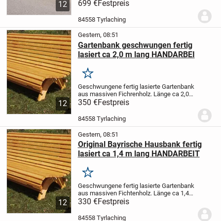
300 kg ( pro Seite )
699 €
Festpreis
Schaukelbank ca 150
12
cm lang
Gestellmaße : Länge ca 230 cm
// Breite ca 210 cm // Höhe ca...
84558 Tyrlaching
Gestern, 08:51
Gartenbank geschwungen fertig
lasiert ca 2,0 m lang HANDARBEI
Merken
Geschwungene fertig lasierte Gartenbank
aus massiven Fichrenholz. Länge ca 2,0
m
350 €
ABHOLPREIS in 84558 TYRLACHING
Festpreis
12
(in Bayern )
!!!!!!!!!!!!!!!!!!!!!!!!!!!!!!!!! 350.- Euro
!!!!!!!!!!!!!!!!!!!!!!!!!...
84558 Tyrlaching
Gestern, 08:51
Original Bayrische Hausbank fertig
lasiert ca 1,4 m lang HANDARBEIT
Merken
Geschwungene fertig lasierte Gartenbank
aus massiven Fichtenholz. Länge ca 1,4
m
330 €
ABHOLPREIS in 84558
Festpreis
12
TYRLACHING
!!!!!!!!!!!!!!!!!!!!!!!!!!330.- Euro
!!!!!!!!!!!!!!!!!!!!!!!!!!!!!!
Lieferung in...
84558 Tyrlaching