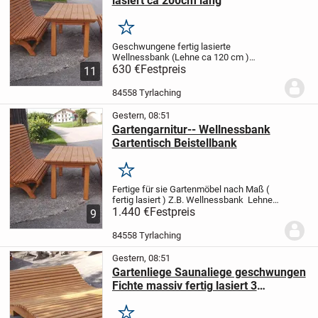
lasiert ca 200cm lang
Merken
Geschwungene fertig lasierte
Wellnessbank (Lehne ca 120 cm )
Rückenschonendes Sitzen!!! . Länge ca
630 €
Festpreis
11
200 cm
ABHOLPREIS in 84558
TYRLACHING ( Bayern )
!!!!!!!!!!!!!!!!!!!!!!!!!!!!!
84558 Tyrlaching
630 .- Euro...
Gestern, 08:51
Gartengarnitur-- Wellnessbank
Gartentisch Beistellbank
Merken
Fertige für sie Gartenmöbel nach Maß (
fertig lasiert )
Z.B.
Wellnessbank Lehne
ca 125 cm hoch Länge ca 2,0 m 630.-
1.440 €
Festpreis
9
Euro
Tisch ca 200 x 90x73 cm 590.-
Euro
Beistellbank ca 2,0 m ...
84558 Tyrlaching
Gestern, 08:51
Gartenliege Saunaliege geschwungen
Fichte massiv fertig lasiert 3
Personenliege