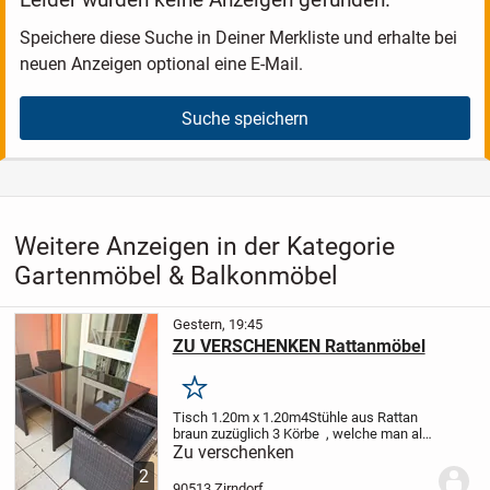
Speichere diese Suche in Deiner Merkliste und erhalte bei
neuen Anzeigen optional eine E-Mail.
Suche speichern
Weitere Anzeigen in der Kategorie
Gartenmöbel & Balkonmöbel
Gestern, 19:45
ZU VERSCHENKEN Rattanmöbel
Merken
Tisch 1.20m x 1.20m
4Stühle aus Rattan
braun
zuzüglich 3 Körbe , welche man als
Aufbewahrung oder als Fußablage
Zu verschenken
verwendet werden kann
NUR ABHOLUNG
2
90513 Zirndorf