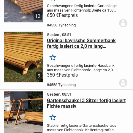
Merken
Geschwungene fertig lasierte Gartenliege
aus massiven Fichtenholz.Breite ca 150
cm Länge ca 200 cm ( NICHT
650 €
Festpreis
12
ZERLEGBAR !!!)
ABHOLPREIS in 84558
TYRLACHING
!!!!!!!!!!!!!!!!!!!!! 650.- Euro...
84558 Tyrlaching
Gestern, 08:51
Original bayrische Sommerbank
fertig lasiert ca 2,0 m lang
HANDARBEIT
Merken
Geschwungene fertig lasierte Hausbank
aus massiven Fichtenholz.Länge ca 2,0
m
350 €
ABHOLPREIS in 84558
Festpreis
9
TYRLACHING
!!!!!!!!!!!!!!!!!!!!!!!!!!!!!!!!!!!!!!!!!!!!!!
350.- Euro !!!!!!!!!!!!!!!!!!!!!!!!!!!!!!!...
84558 Tyrlaching
Gestern, 08:51
Gartenschaukel 3 Sitzer fertig lasiert
Fichte massiv
Merken
Stabile fertig lasierte Gartenschaukel aus
massiven Fichtenholz.
Kettentragkraft ca