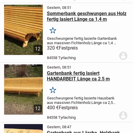
Gestern, 08:51
Sommerbank geschwungen aus Holz
fertig lasiert Länge ca 1,4 m
Merken
Geschwungene fertig lasierte Gartenbank
aus massiven Fichtenholz.Länge ca 1,4 m
ABHOLPREIS in 84558 TYRLACING
320 €
Festpreis
12
!!!!!!!!!!!!!!!!!!!!!!!!!!!!!!!! 320.- Euro
!!!!!!!!!!!!!!!!!!!!!!!!!!!!!!!!!...
84558 Tyrlaching
Gestern, 08:51
Gartenbank fertig lasiert
HANDARBEIT Länge ca 2,5 m
Merken
Geschwungene fertig lasierte Hausbank
aus massiven Fichtenholz.Länge ca 2,5
m.
400 €
ABHOLPREIS in 84558
Festpreis
12
TYRLACHING
!!!!!!!!!!!!!!!!!!!!!!!!!!!!!!!!!!!!!!!!! 400.-
Euro !!!!!!!!!!!!!!!!!!!!!!!!!
Lieferu...
84558 Tyrlaching
Gestern, 08:47
Gartenbank aus Lärche. Holzbank.