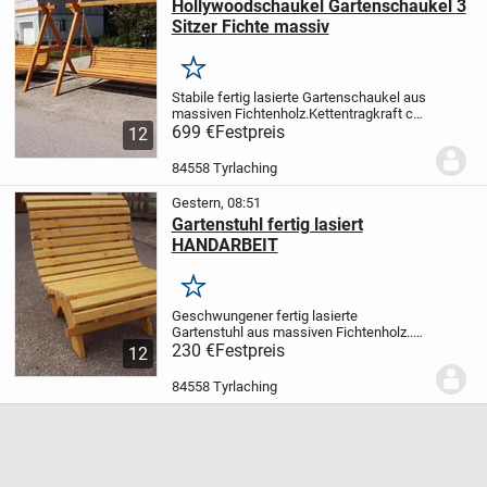
Hollywoodschaukel Gartenschaukel 3
Sitzer Fichte massiv
Merken
Stabile fertig lasierte Gartenschaukel aus
massiven Fichtenholz.
Kettentragkraft ca
300 kg ( pro Seite )
699 €
Festpreis
Schaukelbank ca 150
12
cm lang
Gestellmaße: Länge ca 230 cm //
Breite ca 210 cm // Höhe ca 200...
84558 Tyrlaching
Gestern, 08:51
Gartenstuhl fertig lasiert
HANDARBEIT
Merken
Geschwungener fertig lasierte
Gartenstuhl aus massiven Fichtenholz..
Länge ca 70 cm
230 €
Festpreis
ABHOLPREIS in 84558
12
TYRLACHING
!!!!!!!!!!!!!!!!!!!!!!!!!!!!!!!!!!!!!!!!!!!
230.- Euro !!!!!!!!!!!!!!!!!!!!!!!!...
84558 Tyrlaching