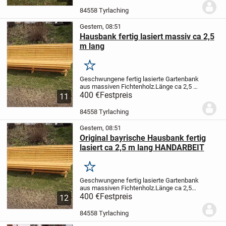
TYRLACHING
!!!!!!!!!!!!!!!!!!!!!!!!!!!!!!!!!!!!!!!!!!!!!
330.- Euro !!!!!!!!!!!!!!!!!!!!!!!!!!!!...
84558 Tyrlaching
Gestern, 08:51
Hausbank fertig lasiert massiv ca 2,5
m lang
Merken
Geschwungene fertig lasierte Gartenbank
aus massiven Fichtenholz.Länge ca 2,5 m
.
400 €
ABHOLPREIS in 84558
Festpreis
11
TYRLACHING
!!!!!!!!!!!!!!!!!!!!!!!!!!!!!!!!!!!! 400.-
Euro !!!!!!!!!!!!!!!!!!!!!!!!!!!!!!!
Li...
84558 Tyrlaching
Gestern, 08:51
Original bayrische Hausbank fertig
lasiert ca 2,5 m lang HANDARBEIT
Merken
Geschwungene fertig lasierte Gartenbank
aus massiven Fichtenholz.Länge ca 2,5
m
400 €
ABHOLPREIS in 84558
Festpreis
12
TYRLACHING
!!!!!!!!!!!!!!!!!!!!!!!!!!!!!!!!!!! 400.-
Euro !!!!!!!!!!!!!!!!!!!!!!!!!!!!!!!!!!
Bänke...
84558 Tyrlaching