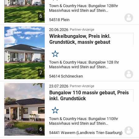
Town & Country Haus: Bungalow 128
Ihr
Massivhaus wird Stein auf Stein
gebaut.
Der Hauspreis bezieht sich auf ein
6
schlüsselfertiges Haus, das heißt Sie
54518 Plein
müssen vor dem Einzug in Ihr Traumhaus
nur noch...
20.06.2026
Partner-Anzeige
Winkelbungalow, Preis inkl.
Grundstück, massiv gebaut
Merken
Town & Country Haus: Bungalow 128
Ihr
Massivhaus wird Stein auf Stein
gebaut.
Der Hauspreis bezieht sich auf ein
7
schlüsselfertiges Haus, das heißt Sie
54614 Schönecken
müssen vor dem Einzug in Ihr Traumhaus
nur...
23.07.2026
Partner-Anzeige
Bungalow 110 massiv gebaut, Preis
inkl. Grundstück
Merken
Town & Country Haus: Bungalow 110
Ihr
Massivhaus wird Stein auf Stein
gebaut.
Der Hauspreis bezieht sich auf ein
6
schlüsselfertiges Haus, das heißt Sie
54441 Wawern (Landkreis Trier-Saarburg)
müssen vor dem Einzug in Ihr Traumhaus