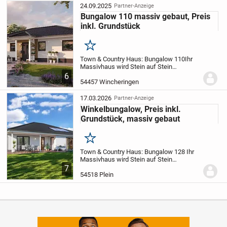
nur noch...
24.09.2025
Partner-Anzeige
Bungalow 110 massiv gebaut, Preis
inkl. Grundstück
Merken
Town & Country Haus: Bungalow 110
Ihr
Massivhaus wird Stein auf Stein
gebaut.
Der Hauspreis bezieht sich auf ein
6
schlüsselfertiges Haus, das heißt Sie
54457 Wincheringen
müssen vor dem Einzug in Ihr Traumhaus
nur noch...
17.03.2026
Partner-Anzeige
Winkelbungalow, Preis inkl.
Grundstück, massiv gebaut
Merken
Town & Country Haus: Bungalow 128
Ihr
Massivhaus wird Stein auf Stein
gebaut.
Der Hauspreis bezieht sich auf ein
7
schlüsselfertiges Haus, das heißt Sie
54518 Plein
müssen vor dem Einzug in Ihr Traumhaus
nur...