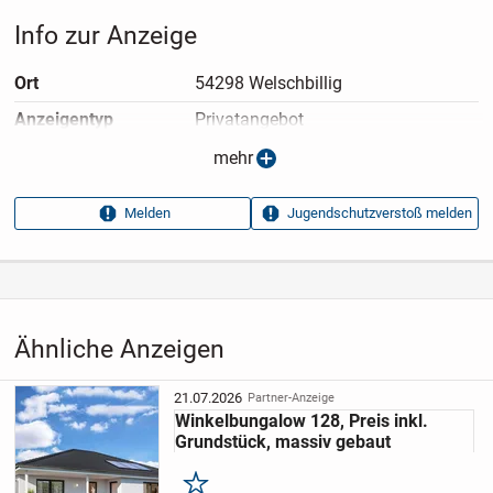
Blower-Door-Test und Endkontrolle durch einen
Info zur Anzeige
unabhängigen Baugutachter
Bauherrenhaftpflicht- und Bauleistungsversicherung
Ort
54298 Welschbillig
Vom Wirtschaftsprüfer verwaltetes Baugeldkonto
Anzeigen­typ
Privatangebot
Anzeigen­datum
28.04.2026
mehr
Anzeigen­kennung
101d6be4
Melden
Jugendschutzverstoß melden
Aufrufe dieser
5
Anzeige
Kategorie
Immobilien
›
Kaufen
›
Häuser
Ähnliche Anzeigen
21.07.2026
Partner-Anzeige
Winkelbungalow 128, Preis inkl.
Grundstück, massiv gebaut
Merken