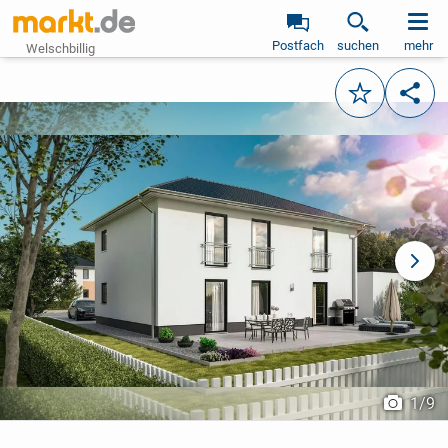
Postfach
suchen
mehr
Welschbillig
Merken
Teile
vorheriges Bild
näch
1
/
9