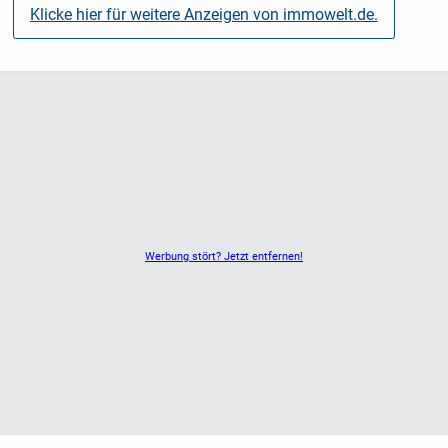
Massive Echtholztreppe mit Handlauf (nicht bei
Klicke hier für weitere Anzeigen von immowelt.de.
Bungalows)
Kontrolle durch unabhängigen Baugutachter
und vieles mehr...
Das Besondere an Town & Country Massivhäusern ist der
umfangreiche Hausbau-Schutzbrief der im Kaufpreis bereits
enthalten ist und Ihnen viel Sicherheit vor, während und
nach dem Bau bietet. Im Hausbau-Schutzbrief enthalten
sind:
Werbung stört? Jetzt entfernen!
4-fache Baufertigstellungs-Bürgschaft
Geld-zurück-Garantie und 14 Monate Festpreisgarantie
Bauzeitgarantie
Baugewährleistungs-Bürgschaft in Höhe von 75.000 Euro
TÜV geprüfte Bau- und Montagevorschriften und
unabhängiger Finanzierungsservice
Finanzierungssumme-Garantie und Kostenkontrolle, schon
bei der Planung