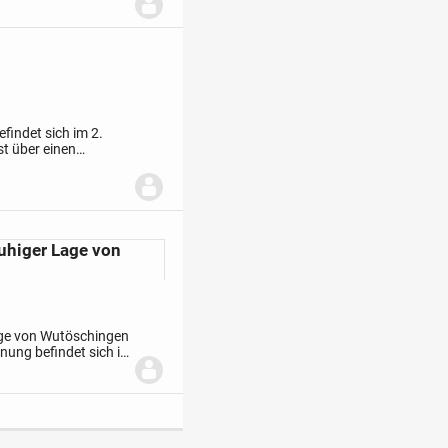
² Wohnfläche, einer
findet sich im 2.
t über einen
uhiger Lage von
ge von Wutöschingen
ung befindet sich in
 ruhiger Wohnlage