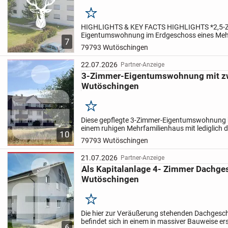
Merken
HIGHLIGHTS & KEY FACTS HIGHLIGHTS *2,5-
Eigentumswohnung im Erdgeschoss eines Mehr
7
zentraler Lage von Wutöschingen *Wohnbereic
79793 Wutöschingen
Zugang zum Balkon und schönem Blick...
22.07.2026
Partner-Anzeige
3-Zimmer-Eigentumswohnung mit zw
Wutöschingen
Merken
Diese gepflegte 3-Zimmer-Eigentumswohnung b
einem ruhigen Mehrfamilienhaus mit lediglich 
10
Zusammen mit dem direkt angebauten Gebäude
79793 Wutöschingen
Wohnanlage...
21.07.2026
Partner-Anzeige
Als Kapitalanlage 4- Zimmer Dachg
Wutöschingen
Merken
Die hier zur Veräußerung stehenden Dachge
befindet sich in einem in massiver Bauweise ers
6