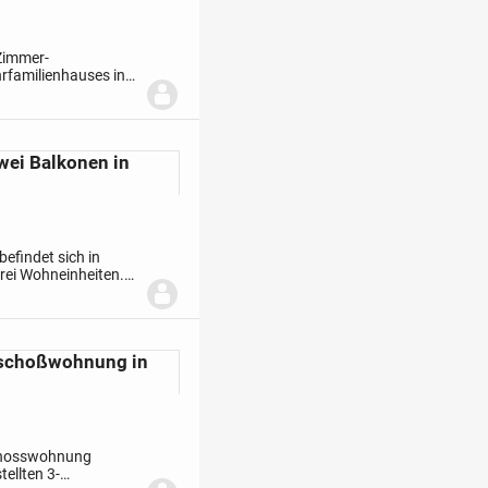
Zimmer-
familienhauses in
h mit direktem
ei Balkonen in
efindet sich in
drei Wohneinheiten.
teil umfasst die
eschoßwohnung in
schosswohnung
tellten 3-