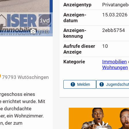
Anzeigen­typ
Privatangeb
Anzeigen­
15.03.2026
datum
Anzeigen­
2ebb5754
1
/
10
kennung
Aufrufe dieser
10
n
Anzeige
Kategorie
Immobilien
Wohnungen
79793 Wutöschingen
Melden
Jugendschut
ergeschoss eines
errichtet wurde. Mit
ne durchdachte
mer, ein Wohnzimmer.
on, der zum