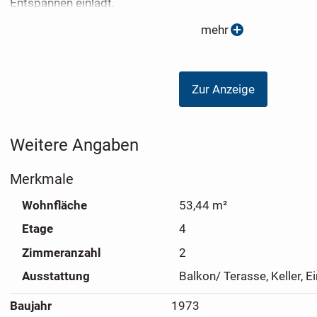
Entspannen einlädt.
mehr
Eckdaten
. Baujahr: ca. 1973
Zur Anzeige
. Wohnfläche: ca. 53,44 m²
. Zimmer: 2,5 (inkl. 1 Schlafzimmer)
. Etage: 3. Obergeschoss
Weitere Angaben
. Badezimmer: 1 (mit Walk-in-Dusche)
. Möblierung: Vollmöbliert
Merkmale
. Fenster: Kunststoff-Isolierglas
. Fußbodenbeläge: Fliesen und Parkett
Wohnfläche
53,44 m²
Etage
4
Zimmeranzahl
2
Ausstattung
Balkon/ Terasse, Keller, 
Baujahr
1973