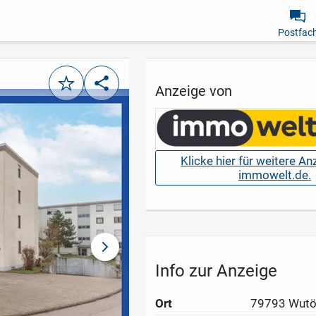
Postfac
Merken
Teilen
Anzeige von
Klicke hier für weitere A
immowelt.de.
nächstes Bild
Info zur Anzeige
Ort
79793 Wutö