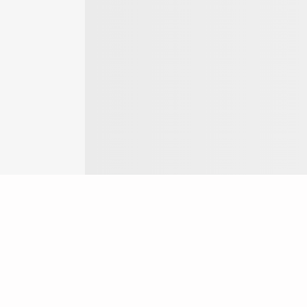
Login
ok