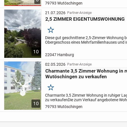
Familienhaus, verfügt über 4- Zimmer/ ca. 78m
79793 Wutöschingen
Einbauküche, Gäste-...
21.07.2026
Partner-Anzeige
2,5 ZIMMER EIGENTUMSWOHNUNG
Merken
Diese gut geschnittene 2,5-Zimmer-Wohnung be
Obergeschoss eines Mehrfamilienhauses und is
Laubengang erreichbar.
10
22047 Hamburg
02.05.2026
Partner-Anzeige
Charmante 3,5 Zimmer Wohnung in r
Wutöschingen zu verkaufen
Merken
Charmante 3,5 Zimmer Wohnung in ruhiger La
zu verkaufen
Die zum Verkauf angebotene Wohn
10
einem sehr gepflegten Objekt in zentraler und
79793 Wutöschingen
von...