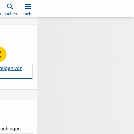
h
suchen
mehr
nzeigen von
schingen