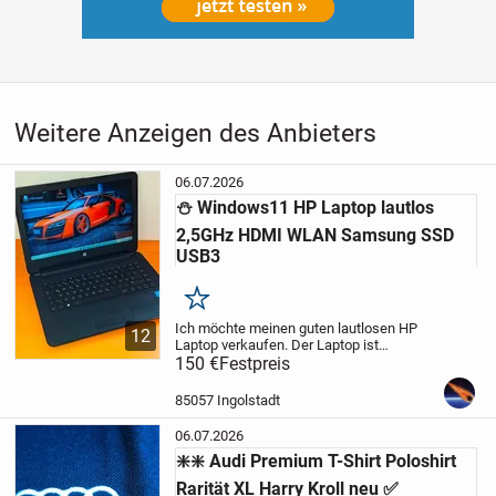
Weitere Anzeigen des Anbieters
06.07.2026
⛄️ Windows11 HP Laptop lautlos
2,5GHz HDMI WLAN Samsung SSD
USB3
Merken
Ich möchte meinen guten lautlosen HP
12
Laptop verkaufen. Der Laptop ist
gebraucht und befindet sich in einem
150 €
Festpreis
guten Zustand. Auf dem Laptop ist
Windows 11 (die aktuellste Version 25H2)
85057 Ingolstadt
installiert und...
06.07.2026
❇️❇️ Audi Premium T-Shirt Poloshirt
Rarität XL Harry Kroll neu ✅