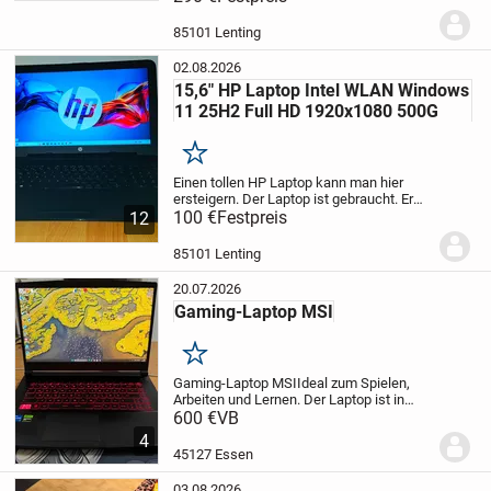
und funktioniert schnell. Der Laptop ist
mit einem Full HD (1920 x 1080) Display...
85101 Lenting
02.08.2026
15,6" HP Laptop Intel WLAN Windows
11 25H2 Full HD 1920x1080 500G
Merken
Einen tollen HP Laptop kann man hier
ersteigern. Der Laptop ist gebraucht. Er
befindet sich in einem guten Zustand. Der
100 €
Festpreis
12
Laptop ist mit einem Full HD (1920 x
1080) Display ausgestattet und liefert...
85101 Lenting
20.07.2026
Gaming-Laptop MSI
Merken
Gaming-Laptop MSI
Ideal zum Spielen,
Arbeiten und Lernen. Der Laptop ist in
gutem Zustand und funktioniert
600 €
VB
einwandfrei.
Technische Daten:
* Intel
4
Core i5-12450H (12. Generation)
* NVIDIA
45127 Essen
GeForce RTX...
03.08.2026