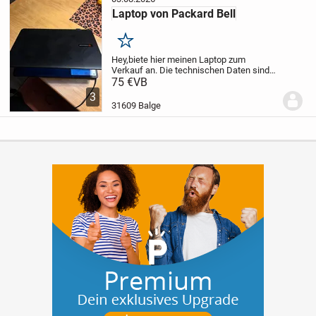
Laptop von Packard Bell
Merken
Hey,
biete hier meinen Laptop zum
Verkauf an. Die technischen Daten sind
auf dem Bild erkennbar. Ist nicht mehr der
75 €
VB
neuste aber funktionierte immer tadellos.
3
Laptop und Netzteil wird angeboten.
31609 Balge
System...