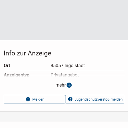
Info zur Anzeige
Ort
85057 Ingolstadt
Anzeigen­typ
Privatangebot
Anzeigen­datum
06.07.2026
mehr
Anzeigen­kennung
52b42c6f
Melden
Jugendschutzverstoß melden
Aufrufe dieser
22
Anzeige
Kategorie
Elektronik & Technik
›
Computer
›
Laptops
›
Notebooks