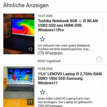
Ähnliche Anzeigen
16.07.2026
Toshiba Notebook 8GB ☺ i5 WLAN
USB3 SSD neu HDMI DVD
Windows11Pro
Merken
Ich verkaufe hier mein gutes Notebook
12
Toshiba mit 8GB Arbeitsspeicher. Das
Notebook befindet sich in einem guten
270 €
Festpreis
Zustand. Den optischen Zustand können
Sie auf den originalen Bildern sehen.
85057 Ingolstadt
Das...
02.08.2026
15,6" LENOVO Laptop i5 2,7GHz RAM
DDR3-1866 SSD Samsung
Windows11
Merken
Einen tollen LENOVO Laptop kann man
11
hier ersteigern. Der Laptop ist gebraucht.
Er befindet sich in einem guten Zustand
290 €
Festpreis