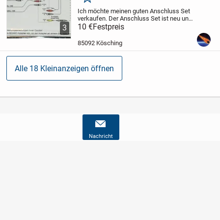
Merken
Ich möchte meinen guten Anschluss Set
verkaufen. Der Anschluss Set ist neu und
original verschweißt. Das kann man auf
10 €
Festpreis
3
den Fotos sehen. Der Satz besteht aus 2
Kabeln und 3 Adaptern.
Ich verkaufe...
85092 Kösching
Alle 18 Kleinanzeigen öffnen
Nachricht