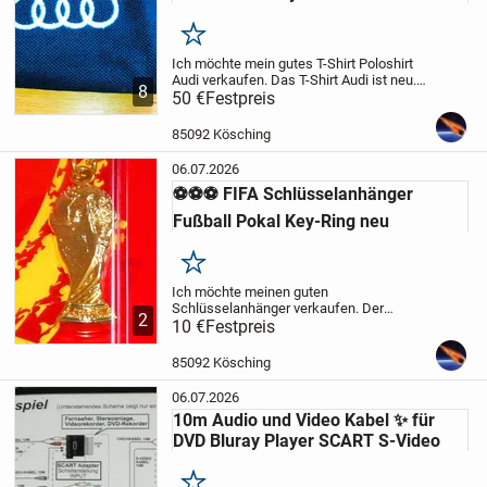
Merken
Ich möchte mein gutes T-Shirt Poloshirt
Audi verkaufen. Das T-Shirt Audi ist neu.
8
Es ist eine seltene Serie, kaum zu finden,
50 €
Festpreis
wie Rarität. Das T-Shirt wurde zur
Sonderveranstaltung, zum Familientag
85092 Kösching
bei...
06.07.2026
⚽️⚽️⚽️ FIFA Schlüsselanhänger
Fußball Pokal Key-Ring neu
Merken
Ich möchte meinen guten
Schlüsselanhänger verkaufen. Der
2
Zustand ist neu.
10 €
Festpreis
Ich verkaufe meinen
alten Artikel und nach EU Recht biete ich
keine Garantie und keine Rücknahme an.
85092 Kösching
Der Artikel kann...
06.07.2026
10m Audio und Video Kabel ✨️ für
DVD Bluray Player SCART S-Video