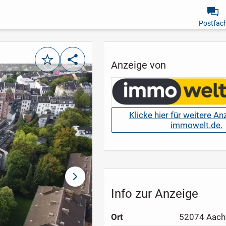
Postfac
Merken
Teilen
Anzeige von
Klicke hier für weitere A
immowelt.de.
nächstes Bild
Info zur Anzeige
Ort
52074 Aach