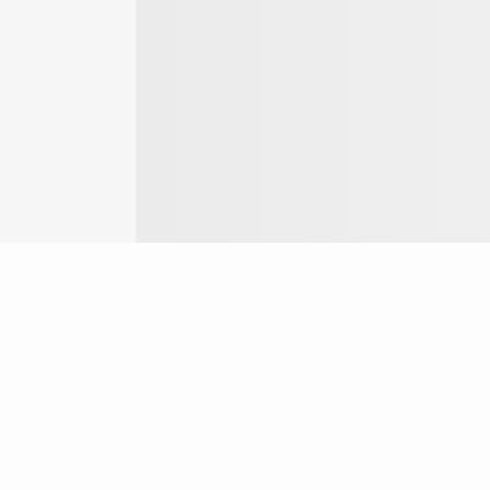
Login
ok