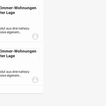
 1-Zimmer-Wohnungen
gter Lage
olut aus drei nahezu
usive eigenem
 Vaalser Straße in
 1-Zimmer-Wohnungen
gter Lage
olut aus drei nahezu
usive eigenem
 Vaalser Straße in