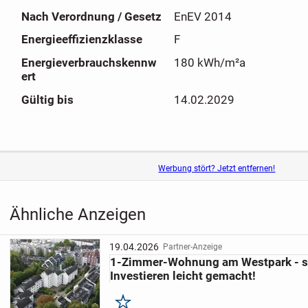
Kapitalanlage in gefragter Lage dar.
Nach Verordnung / Gesetz
EnEV 2014
Finanzielles und Parkmöglichkeiten:
Energieeffizienzklasse
F
Das monatliche Hausgeld beträgt 169,72 €.
Energieverbrauchskennw
180 kWh/m²a
Aktuell ist die Einheit mit Stellplatz unvermietet.
ert
Gültig bis
14.02.2029
Werbung stört? Jetzt entfernen!
Ähnliche Anzeigen
19.04.2026
Partner-Anzeige
1-Zimmer-Wohnung am Westpark - so
Investieren leicht gemacht!
Merken