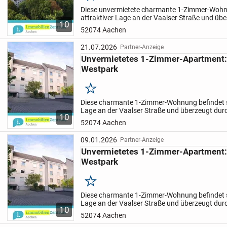
Diese unvermietete charmante 1-Zimmer-Wohnu
attraktiver Lage an der Vaalser Straße und übe
10
hervorragende Anbindung an die Aachener Inn
52074 Aachen
RWTH...
21.07.2026
Partner-Anzeige
Unvermietetes 1-Zimmer-Apartment:
Westpark
Merken
Diese charmante 1-Zimmer-Wohnung befindet si
Lage an der Vaalser Straße und überzeugt durc
10
hervorragende Anbindung an die Aachener Inn
52074 Aachen
RWTH Aachen. Durch die...
09.01.2026
Partner-Anzeige
Unvermietetes 1-Zimmer-Apartment:
Westpark
Merken
Diese charmante 1-Zimmer-Wohnung befindet si
Lage an der Vaalser Straße und überzeugt durc
10
hervorragende Anbindung an die Aachener Inn
52074 Aachen
RWTH Aachen. Durch die...