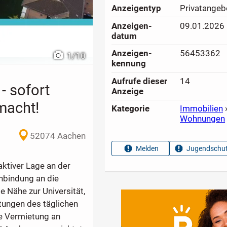
Anzeigen­typ
Privatangeb
Anzeigen­
09.01.2026
datum
Anzeigen­
56453362
1
/
10
kennung
Aufrufe dieser
14
 sofort
Anzeige
macht!
Kategorie
Immobilien
Wohnungen
52074 Aachen
Melden
Jugendschut
ktiver Lage an der
nbindung an die
 Nähe zur Universität,
htungen des täglichen
ie Vermietung an