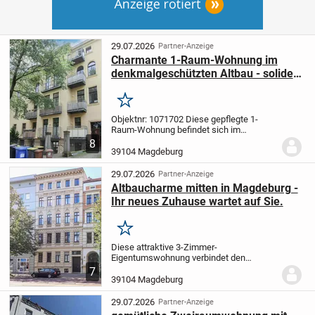
29.07.2026
Partner-Anzeige
Charmante 1-Raum-Wohnung im
denkmalgeschützten Altbau - solide
Kapitalanlage in zentraler Lage
Merken
Objektnr: 1071702
Diese gepflegte 1-
Raum-Wohnung befindet sich im
Erdgeschoss eines denkmalgeschützten
8
Mehrfamilienhauses aus der Zeit um
39104 Magdeburg
1890. Das Gebäude wurde 2007/2008
umfassend kernsaniert und...
29.07.2026
Partner-Anzeige
Altbaucharme mitten in Magdeburg -
Ihr neues Zuhause wartet auf Sie.
Merken
Diese attraktive 3-Zimmer-
Eigentumswohnung verbindet den
unverwechselbaren Charakter eines
7
stilvollen Altbaus mit den
39104 Magdeburg
Annehmlichkeiten modernen Wohnens.
Das um 1930 errichtete
29.07.2026
Partner-Anzeige
Mehrfamilienhaus wurde...