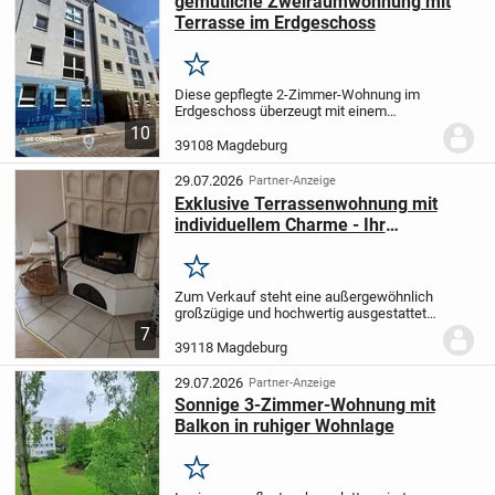
gemütliche Zweiraumwohnung mit
Terrasse im Erdgeschoss
Merken
Diese gepflegte 2-Zimmer-Wohnung im
Erdgeschoss überzeugt mit einem
durchdachten Grundriss und einer
10
Wohnfläche von 53,75 m², die das Beste
39108 Magdeburg
aus jedem Quadratmeter herausholt.
Dank des separaten...
29.07.2026
Partner-Anzeige
Exklusive Terrassenwohnung mit
individuellem Charme - Ihr
Wohntraum wird Wirklichkeit!
Merken
Zum Verkauf steht eine außergewöhnlich
großzügige und hochwertig ausgestattete
Eigentumswohnung mit 146 m²
7
Wohnfläche und insgesamt ca. 180 m²
39118 Magdeburg
Wohn-/Nutzfläche. Die Wohnung befindet
sich als einzige...
29.07.2026
Partner-Anzeige
Sonnige 3-Zimmer-Wohnung mit
Balkon in ruhiger Wohnlage
Merken