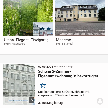
Urban. Elegant. Einzigartig. -
Moderne
3-Zimmer-Wohntraum mit
Eigentumswohnungen im
39104 Magdeburg
39576 Stendal
Charme & Charakter
exklusiven Villenviertel
03.08.2026
Partner-Anzeige
Schöne 2-Zimmer-
Eigentumswohnung in bevorzugter
Wohnlage in Stadtfeld Ost
Merken
Das kernsanierte Gründerzeithaus mit
insgesamt 12 Wohneinheiten und
gepflegtem Innengarten liegt in einer sehr
6
gefragten Wohngegend von Magdeburg.
39108 Magdeburg
Das Objekt ist vorwiegend vermietet, wird