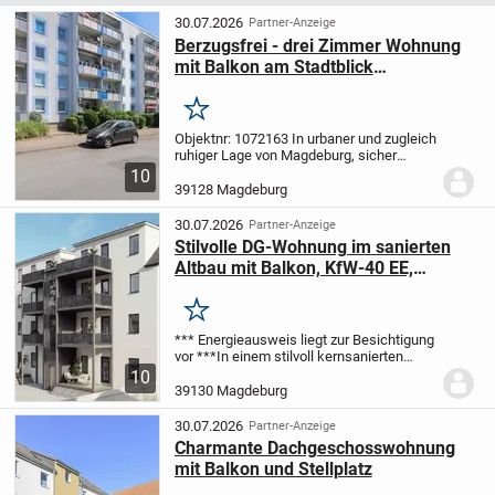
30.07.2026
Partner-Anzeige
Berzugsfrei - drei Zimmer Wohnung
mit Balkon am Stadtblick
Magdeburgs
Merken
Objektnr: 1072163
In urbaner und zugleich
ruhiger Lage von Magdeburg, sicher
eingebettet in einer Sackgasse, befindet
10
sich diese Wohnung im 2. Obergeschoss
39128 Magdeburg
eines 4-geschossigen
Mehrparteienhauses....
30.07.2026
Partner-Anzeige
Stilvolle DG-Wohnung im sanierten
Altbau mit Balkon, KfW-40 EE,
Stellplatz und Top-Ausstattung
Merken
*** Energieausweis liegt zur Besichtigung
vor ***
In einem stilvoll kernsanierten
Altbau von 1900 entsteht eine moderne 3-
10
Zimmer-Dachgeschosswohnung mit ca.
39130 Magdeburg
78,57?m² Wohnfläche und Balkon.
Die...
30.07.2026
Partner-Anzeige
Charmante Dachgeschosswohnung
mit Balkon und Stellplatz