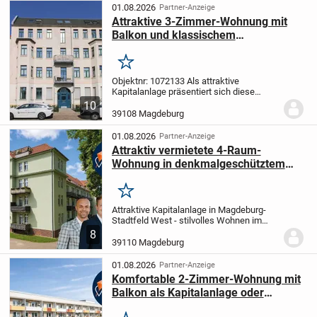
aber von 5...
01.08.2026
Partner-Anzeige
Attraktive 3-Zimmer-Wohnung mit
Balkon und klassischem
Altbaucharakter
Merken
Objektnr: 1072133
Als attraktive
Kapitalanlage präsentiert sich diese
Eigentumswohnung im beliebten Stadtteil
10
Stadtfeld Ost in Magdeburg. Die Lage
39108 Magdeburg
zählt zu den gefragten Wohnadressen der
Stadt und...
01.08.2026
Partner-Anzeige
Attraktiv vermietete 4-Raum-
Wohnung in denkmalgeschütztem
Wohnensemble
Merken
Attraktive Kapitalanlage in Magdeburg-
Stadtfeld West - stilvolles Wohnen im
denkmalgeschützten Ensemble.
In
8
gefragter Lage von Magdeburg erwartet
39110 Magdeburg
Sie diese charmante 4-Zimmer-
Eigentumswohnung - ein...
01.08.2026
Partner-Anzeige
Komfortable 2-Zimmer-Wohnung mit
Balkon als Kapitalanlage oder
Eigennutzung