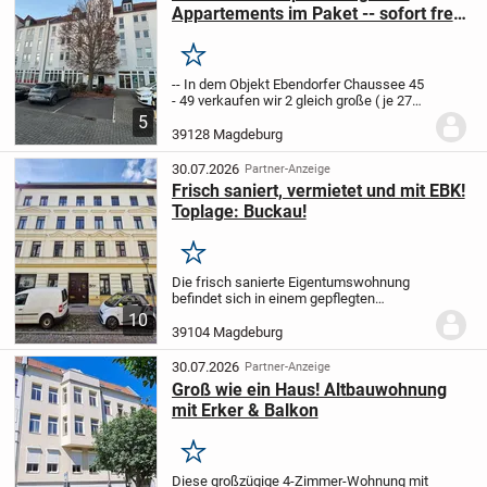
Appartements im Paket -- sofort frei
!! --
Merken
-- In dem Objekt Ebendorfer Chaussee 45
- 49 verkaufen wir 2 gleich große ( je 27
qm ) Kleinwohnungen. Beide Einheiten
5
sind aktuell frei und werden nur im Paket
39128 Magdeburg
für 70.000 € verkauft. Zu den
Wohnungen...
30.07.2026
Partner-Anzeige
Frisch saniert, vermietet und mit EBK!
Toplage: Buckau!
Merken
Die frisch sanierte Eigentumswohnung
befindet sich in einem gepflegten
Mehrfamilienhaus im beliebten
10
Magdeburger Stadtteil Buckau. Die rund
39104 Magdeburg
62 m2 große 3-Zimmer-Wohnung ist seit
Dezember des...
30.07.2026
Partner-Anzeige
Groß wie ein Haus! Altbauwohnung
mit Erker & Balkon
Merken
Diese großzügige 4-Zimmer-Wohnung mit