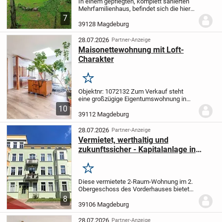
In einem gepflegten, komplett sanierten
Mehrfamilienhaus, befindet sich die hier
angebotene Wohnung.
Freuen Sie sich auf
7
eine helle 2,5-Zimmer-Wohnung mit
39128 Magdeburg
Balkon und ca. 56,8 m² Wohnfläche und
einem...
28.07.2026
Partner-Anzeige
Maisonettewohnung mit Loft-
Charakter
Merken
Objektnr: 1072132
Zum Verkauf steht
eine großzügige Eigentumswohnung in
gut angebundener Citylage von
10
Magdeburg. Die Immobilie liegt an einer
39112 Magdeburg
Nebenstraße und ist über zwei Treppen
im Treppenhaus...
28.07.2026
Partner-Anzeige
Vermietet, werthaltig und
zukunftssicher - Kapitalanlage in
Magdeburg
Merken
Diese vermietete 2-Raum-Wohnung im 2.
Obergeschoss des Vorderhauses bietet
mit etwa 50m² Wohnfläche eine
8
interessante Kapitalanlage für Investoren,
39106 Magdeburg
die auf laufende Mieterträge und eine
klar...
28.07.2026
Partner-Anzeige