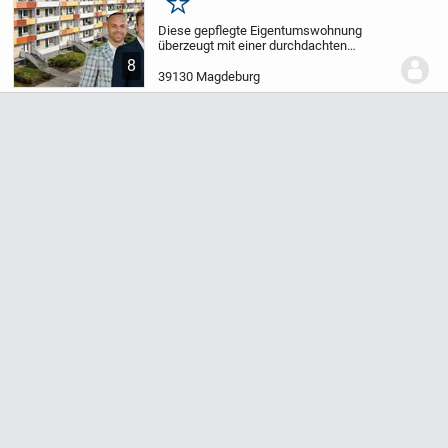
Merken
Diese gepflegte Eigentumswohnung
überzeugt mit einer durchdachten
Raumaufteilung, angenehmer Helligkeit
8
und einem Wohnumfeld, das sowohl
39130 Magdeburg
Ruhe als auch eine gute Infrastruktur
bietet. Die Wohnung...