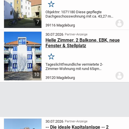
Merken
Objektnr: 1071180
Diese gepflegte
Dachgeschosswohnung mit ca. 43,27 m²
Wohnfläche bietet eine attraktive
7
Gelegenheit für Eigennutzer oder
39116 Magdeburg
Kapitalanleger. Die helle 1-Zimmer-
Wohnung überzeugt durch...
30.07.2026
Partner-Anzeige
Helle Zimmer, 2 Balkone, EBK, neue
Fenster & Stellplatz
Merken
Tageslichtfreundliche vermietete 2-
Zimmer-Wohnung mit rund 65qm
Wohnfläche im beliebten Magdeburger
10
Hopfengarten. Die Wohneinheit befindet
39120 Magdeburg
sich im 2. Obergeschoss eines im Jahre
1997 errichteten...
30.07.2026
Partner-Anzeige
-- Die ideale Kapitalanlage -- 2