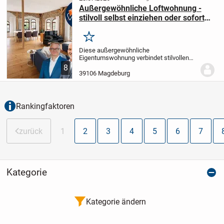
Außergewöhnliche Loftwohnung -
stilvoll selbst einziehen oder sofort
vom Cashflow profitieren
Merken
Diese außergewöhnliche
Eigentumswohnung verbindet stilvollen
Altbaucharme mit einer modernen,
8
offenen Wohnstruktur und bietet ein
39106 Magdeburg
Wohngefühl, das nur selten zu finden ist.
Im 3. Obergeschoss eines...
Rankingfaktoren
zurück
1
2
3
4
5
6
7
Kategorie
Kategorie ändern