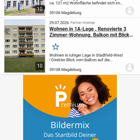
ca. 121 m2 Wohnfläche befindet sich im
3. Obergeschoss des um 1900 errichteten
10
Vorderhauses und überzeugt mit einem
39106 Magdeburg
durchdachten Grundriss, hellen Räumen
und...
29.07.2026
Partner-Anzeige
Wohnen in 1A-Lage . Renovierte 3
Zimmer-Wohnung. Balkon mit Blick
auf die Schrote
Merken
Wohnen in ruhiger Lage in Stadtfeld-West
! Direkter Blick vom Balkon auf die
Schrote in der Goetheanlage .
Diese 3-
10
Zimmer-Wohnung macht es möglich ! Die
39108 Magdeburg
Wohnung liegt im 2. OG eines sanierten...