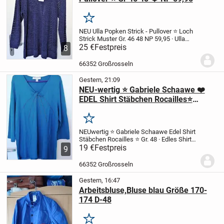
Merken
NEU Ulla Popken Strick - Pullover
⭐ Loch
Strick Muster Gr. 46 48
NP 59,95
· Ulla
Popken Pullover Loch-Strick
25 €
Festpreis
· Lange
8
Ärmel
· Lochmuster
· Rundhalsausschnitt
· Raglan-Ärmel
· Bündchen
·...
66352 Großrosseln
Gestern, 21:09
NEU-wertig ⭐ Gabriele Schaawe ❤️
EDEL Shirt Stäbchen Rocailles⭐
Grösse 48
Merken
NEUwertig ⭐ Gabriele Schaawe
Edel Shirt
Stäbchen Rocailles ⭐ Gr. 48
· Edles Shirt
mit V-Ausschnitt
19 €
Festpreis
· Stäbchen-Rocailles an
9
Hals- und Brustbereich
· Zier-Nähte in
Strahlen-Optik
· 3/4 Armlänge
...
66352 Großrosseln
Gestern, 16:47
Arbeitsbluse,Bluse blau Größe 170-
174 D-48
Merken