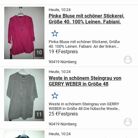
Heute, 10:24
Pinke Bluse mit schöner Stickerei,
Größe 40. 100% Leinen. Fabiani.
Merken
Pinke Bluse mit schöner Stickerei, Größe
40. 100% Leinen. Fabiani.
An der linken
Seite hat die Bluse einen
19 €
Festpreis
10
Reißverschluss.Mit einem Zierstein am
Ausschnitt.
Die Bluse wurde ein Mal
90419 Nürnberg
getragen....
Heute, 10:24
Weste in schönem Steingrau von
GERRY WEBER in Größe 48
Merken
Weste in schönem Steingrau von GERRY
WEBER in Größe 48
Die hübsche Weste
hat oben drei Knöpfe. Beim unteren dritten
25 €
Festpreis
11
Knopf wechselt das Strickmuster, wie in
den Bildern zu sehen ist.
Die Weste ist...
90419 Nürnberg
Heute, 10:24