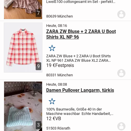
L
weiß
100 cotton
gesamt im Set - perfekt
für den Urlaub quasi eine Tages Bluse und
eine für den Abend, beide sind natürlich
7
auch luftig für das Büro oder die...
80639 München
Heute, 08:16
ZARA ZW Bluse + 2 ZARA U Boot
Shirts XL NP 96
Merken
ZARA ZW Bluse + 2 ZARA U Boot Shirts
XL NP 96
1 ZARA ZW Bluse XL
2 ZARA
Shirts tomatoe XL
19 €
Festpreis
gesamt im Set
9
80331 München
Heute, 08:08
Damen Pullover Langarm, türkis
Merken
100% Baumwolle, Größe 40
In der
Maschine waschbar
Echte Handarbeit,
neuwertig
Bezahlen können Sie mit
12 €
VB
Paypal
3
51503 Rösrath