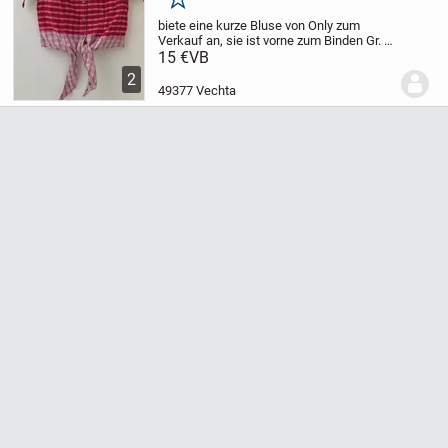
Merken
biete eine kurze Bluse von Only zum
Verkauf an, sie ist vorne zum Binden
Gr. M
rot-weiß kariert
Weite unter den Achseln
15 €
VB
von Naht zu Naht. ca. 47 cm
Rückenlänge:
2
ca. 67 cm
Material: 100% Baumwolle
49377 Vechta