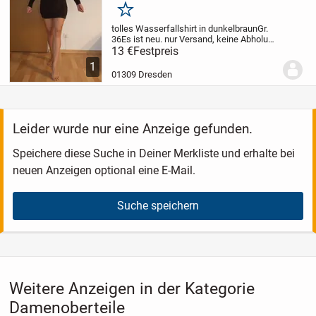
Merken
tolles Wasserfallshirt in dunkelbraun
Gr.
36
Es ist neu.
nur Versand, keine Abholung
oder irgendwelche Treffs zur Übergabe
13 €
Festpreis
1
01309 Dresden
Leider wurde nur eine Anzeige gefunden.
Speichere diese Suche in Deiner Merkliste und erhalte bei
neuen Anzeigen optional eine E-Mail.
Suche speichern
Weitere Anzeigen in der Kategorie
Damenoberteile