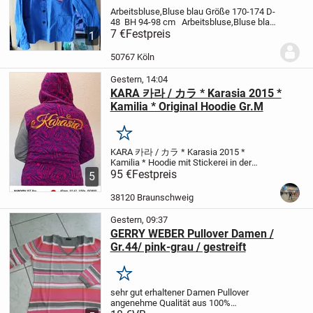
Arbeitsbluse,Bluse blau
Größe 170-174
D-
48
BH 94-98 cm
Arbeitsbluse,Bluse blau
Größe 170-174
7 €
Festpreis
D-48
BH 94-98 cm
1
50767 Köln
Gestern, 14:04
KARA 카라 / カラ * Karasia 2015 *
Kamilia * Original Hoodie Gr.M
Merken
KARA 카라 / カラ * Karasia 2015 *
Kamilia *
Hoodie mit Stickerei in der
Größe M - original und Made in
95 €
Festpreis
5
Südkorea
92% Baumwolle
8%
Polyester
Neuwertiger Zustand!
Dies ist
38120 Braunschweig
ein Privatverkauf im Sinne...
Gestern, 09:37
GERRY WEBER Pullover Damen /
Gr.44/ pink-grau / gestreift
Merken
sehr gut erhaltener Damen Pullover
angenehme Qualität aus 100%