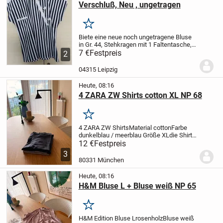
Verschluß, Neu , ungetragen
Merken
Biete eine neue noch ungetragene Bluse
in Gr. 44,
Stehkragen mit 1 Faltentasche, 1
Einstecktasche verdeckt,
7 €
Festpreis
Farbe:
2
weiß/schwarz gestreift, weißen
Schultersattel,
Hersteller: Otex ohrid
04315 Leipzig
Jugoslawien,...
Heute, 08:16
4 ZARA ZW Shirts cotton XL NP 68
Merken
4 ZARA ZW Shirts
Material cotton
Farbe
dunkelblau / meerblau
Größe XL
die Shirts
sind wunderschöne basics aus
12 €
Festpreis
hochwertiger Baumwolle - blickdicht
3
80331 München
Heute, 08:16
H&M Bluse L + Bluse weiß NP 65
Merken
H&M Edition Bluse L
rosenholz
Bluse weiß