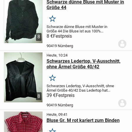
Schwarze dünne Bluse mit Muster in
Größe 44
Merken
Schwarze dünne Bluse mit Muster in
Größe 44
Die Bluse ist aus 100%
Baumwolle und leicht transparent. Die
8 €
Festpreis
8
langen Ärmel können hoch geknöpft
werden. Ideal für den Sommer, da die
90419 Nürnberg
Bluse angenehm leicht...
Heute, 10:24
Schwarzes Ledertop, V-Ausschnitt,
ohne Ärmel Größe 40/42
Merken
Schwarzes Ledertop, V-Ausschnitt, ohne
Ärmel Größe 40/42
Das Ledertop hat
vorne links eine kleine Tasche sowie
39 €
Festpreis
8
rechts zwei kleine Taschen. An der linken
Seite befindet sich unten ein kleiner...
90419 Nürnberg
Heute, 09:41
Bluse Gr. M rot kariert zum Binden