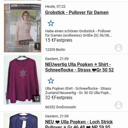
Heute, 07:22
Grobstick - Pullover für Damen
Merken
Habe einen schönen Grobstick - Pullover
für Damen (wollweiss) Größe (S) 36/38,
in Original Verpackung, anzubieten
Noch
15 €
Festpreis
neu
1
12209 Berlin
Gestern, 21:09
NEUwertig Ulla Popken ⭐ Shirt -
Schneeflocke - Strass ❤️Gr 50 52
Merken
Ulla Popken Shirt - Schneeflocke - Strass
Zustand Neuwertig - Gr. 50 52
Ulla Popken
- Shirt
32 €
Festpreis
schöne Schneeflocke mit
kleinsten
12
Strass-Steinchen (keines fehlt !)
Grösse
50 / 52 – sehr guter...
66352 Großrosseln
Gestern, 21:09
NEU ❤️ Ulla Popken - Loch Strick
Pullover ⭐ Gr 46 48 ❤️ NP 59,95