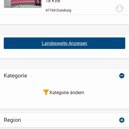
Baumwolle
18 €
VB
V-Ausschnitt
tierfreier NR-
5
Haushalt
47169 Duisburg
Landesweite Anzeigen
Kategorie
Kategorie ändern
Region