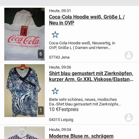
Heute, 09:31
Coca-Cola Hoodie weiß, Größe L /
Neu in OVP
Merken
Coca-Cola-Hoodie weiß, Neuwertig, in
OVP, Größe L ( Damen und Herren
möglich)
DRINK
Coca-Cola
ENJOY THAT
6
Refreshing NEW Feeling
Leider haben wir
07743 Jena
´s doppelt bestellt, deshalb kostet es
keine 59,99€,...
Heute, 09:06
Shirt blau gemustert mit Zierknöpfen,
kurzer Arm, Gr.XXL,Viskose/Elastan
NEU!
Merken
Biete sehr schönes, neues, modisches
Da.-Shirt blau gemustert mit Zierknöpfen,
Gr. XXL
10 €
Festpreis
Material: 95% Viskose, 5%
1
Elastan, 40° Wäsche
Privatverkauf- kein
Umtausch, Gewährleistung oder
04315 Leipzig
Rücknahme...
Heute, 09:04
Moderne Bluse m. schrägem