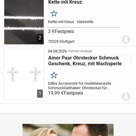
Kette mit Kreuz
Merken
Kette mit Kreuz
Halskette
.........................................................................................
3 €
Festpreis
2
70329 Stuttgart
04.08.2026
Partner-Anzeige
Amor Paar Ohrstecker Schmuck
Geschenk, Kreuz, mit Wachsperle
Merken
Edles Accessoire für modebewusste
Schmuckliebhaber: Ohrstecker für
Damen von Amor. Diese Ohrringe aus
19,99 €
Festpreis
1
hochwertigem Sterling Silber 925 sind
einfach und zuverlässig durch der
praktische Steckverschluss...