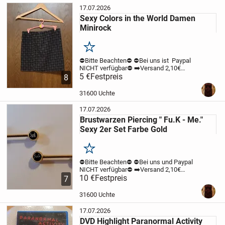
17.07.2026
Sexy Colors in the World Damen
Minirock
Merken
⛔️Bitte Beachten⛔️
⛔️Bei uns ist Paypal
NICHT verfügbar⛔️
➡️Versand 2,10€
unversichert mit der Deutschen Post.
5 €
Festpreis
8
Zahlung per Überweisung möglich ⬅️
Hier
könnt Ihr einen Stretch Minirock aus der...
31600 Uchte
17.07.2026
Brustwarzen Piercing " Fu.K - Me."
Sexy 2er Set Farbe Gold
Merken
⛔️Bitte Beachten⛔️
⛔️Bei uns und Paypal
NICHT verfügbar⛔️
➡️Versand 2,10€
unversichert mit der Deutschen Post.
10 €
Festpreis
7
Zahlung per Überweisung möglich ⬅️
Hier
könnt Ihr ein 2er Set Brustwarzen
31600 Uchte
Piercings...
17.07.2026
DVD Highlight Paranormal Activity