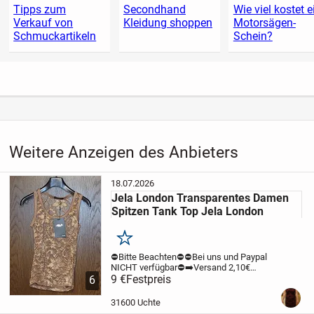
Tipps zum
Secondhand
Wie viel kostet e
Verkauf von
Kleidung shoppen
Motorsägen-
Schmuckartikeln
Schein?
Weitere Anzeigen des Anbieters
18.07.2026
Jela London Transparentes Damen
Spitzen Tank Top Jela London
Merken
⛔️Bitte Beachten⛔️
⛔️Bei uns und Paypal
NICHT verfügbar⛔️
➡️Versand 2,10€
unversichert mit der Deutschen Post.
9 €
Festpreis
6
Zahlung per Überweisung möglich ⬅️
Hier
könnt Ihr ein Sexy Damen Tank Top aus
31600 Uchte
Spitze...