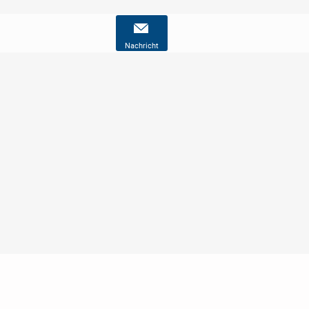
Nachricht
Nutzungsbedingungen
Datenschutz
Barrierefreiheit
Impressum
Kontakt
Hilfe
Sicherheit
Jugendschutz