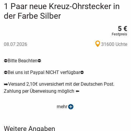
1 Paar neue Kreuz-Ohrstecker in
der Farbe Silber
5 €
Festpreis
08.07.2026
31600 Uchte
⛔️Bitte Beachten⛔️
⛔️Bei uns ist Paypal NICHT verfügbar⛔️
➡️Versand 2,10€ unversichert mit der Deutschen Post.
Zahlung per Überweisung möglich ⬅️
Hier könnt ihr ein Paar Kreuz Ohrstecker erstehen.
mehr
Das perfekte Accessoire, um Ihren Stil zu unterstreichen und
ein Statement zu setzen.
Weitere Angaben