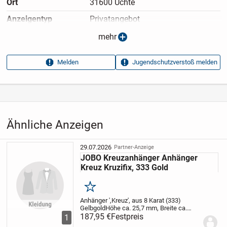
Ort
31600 Uchte
Anzeigen­typ
Privatangebot
Anzeigen­datum
08.07.2026
mehr
Anzeigen­kennung
6ec626cd
Melden
Jugendschutzverstoß melden
Aufrufe dieser
8
Anzeige
Kategorie
Haus & Garten
›
Kleidung
›
Accessoires
›
Schmuck
›
Ohrringe
Ähnliche Anzeigen
29.07.2026
Partner-Anzeige
JOBO Kreuzanhänger Anhänger
Kreuz Kruzifix, 333 Gold
Merken
Anhänger ',Kreuz', aus 8 Karat (333)
Gelbgold
Höhe ca. 25,7 mm, Breite ca.
15,3 mm, Tiefe ca. 2,8 mm, Innenmaße
187,95 €
Festpreis
1
der Öse ca. 4,9 mm x 2,6 mm, Gewicht ca.