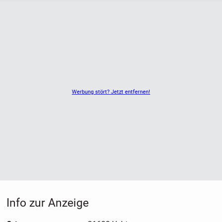
Kein Ersatz bei Verlust oder Beschädigungen durch
unversicherten Versand. Der Verkauf erfolgt unter
Ausschluss jeglicher Sach­mangelhaftung. Die Haftung
wegen Arglist und Vorsatz sowie auf Schaden­ersatz wegen
Körperverletzungen sowie bei grober Fahr­lässig­keit oder
Vorsatz bleibt unbe­rührt.⬅️
Werbung stört? Jetzt entfernen!
Info zur Anzeige