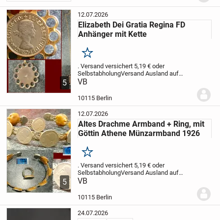
0,8 g
Bitte beachten Sie die Maße! Auf
dem Foto...
12.07.2026
Elizabeth Dei Gratia Regina FD
Anhänger mit Kette
Merken
.
Versand versichert 5,19 € oder
Selbstabholung
Versand Ausland auf
Anfrage.
VB
Zahlung - Überweisung
5
Normal
Paypal nur als Freund möglich (
Privatverkauf )
( kein Dienstleistungs-
10115 Berlin
Verkauf möglich )
oder...
12.07.2026
Altes Drachme Armband + Ring, mit
Göttin Athene Münzarmband 1926
Merken
.
Versand versichert 5,19 € oder
Selbstabholung
Versand Ausland auf
Anfrage.
VB
Zahlung - Überweisung
5
Normal
Paypal nur als Freund möglich (
Privatverkauf )
( kein Dienstleistungs-
10115 Berlin
Verkauf möglich )
oder...
24.07.2026