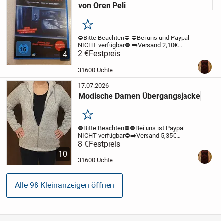
von Oren Peli
Merken
⛔️Bitte Beachten⛔️
⛔️Bei uns und Paypal
NICHT verfügbar⛔️
➡️Versand 2,10€
unversichert mit der Deutschen Post.
2 €
Festpreis
4
Zahlung per Überweisung möglich ⬅️
Hier
könnt Ihr die DVD Paranormal Activity...
31600 Uchte
17.07.2026
Modische Damen Übergangsjacke
Merken
⛔️Bitte Beachten⛔️
⛔️Bei uns ist Paypal
NICHT verfügbar⛔️
➡️Versand 5,35€
versichert mit Hermes. Zahlung per
8 €
Festpreis
Überweisung möglich ⬅️
Hier könnt Ihr
10
eine schöne Damen Herbst Jacke
31600 Uchte
erstehen.
Super...
Alle 98 Kleinanzeigen öffnen