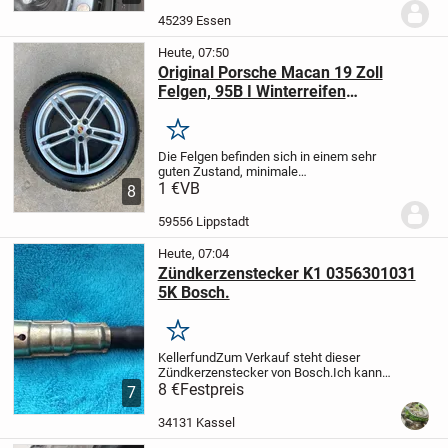
…jetzt bei uns!
>> Kompletter Satz
Bridgestone ECOPIA EP150175/65 R15
45239 Essen
84H DOT...
Heute, 07:50
Original Porsche Macan 19 Zoll
Felgen, 95B I Winterreifen
Winterräder Continental
Merken
Die Felgen befinden sich in einem sehr
guten Zustand, minimale
Gebrauchsspuren sind vorhanden.
1 €
VB
8
Porsche Nabendeckel inklusive.
Felgen:
Brilliantchrom Metallic - 88Z
8J x 19 ET 21
59556 Lippstadt
9J x 19 ET 21...
Heute, 07:04
Zündkerzenstecker K1 0356301031
5K Bosch.
Merken
Kellerfund
Zum Verkauf steht dieser
Zündkerzenstecker von Bosch.
Ich kann
leider keine Fragen beantworten, da ich
8 €
Festpreis
7
keine Ahnung von diesen Teilen
habe.
Keine Rücknahme, da
34131 Kassel
Privatverkauf.
Versenden...