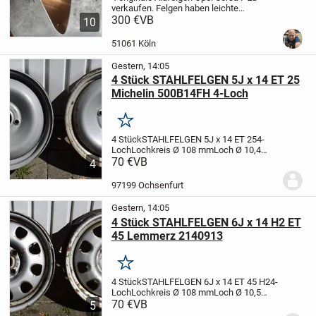
verkaufen.
Felgen haben leichte
Gebrauchsspuren.
300 €
VB
2 haben Kratzer vom
10
Bordstein.
Größe 6.5 × 16 / LK 4 × 108 /
ML 65.1 /
51061 Köln
Gestern, 14:05
4 Stück STAHLFELGEN 5J x 14 ET 25
Michelin 500B14FH 4-Loch
Merken
4 Stück
STAHLFELGEN 5J x 14 ET 25
4-
Loch
Lochkreis Ø 108 mm
Loch Ø 10,4
mm
70 €
Mittel-/Nabenloch Ø 64 mm
VB
Michelin
4
500B14FH
FAB France T2 C27 KK SM
15471
Citroen 3xB
Zustand: Gebraucht –
97199 Ochsenfurt
guter Zustand...
Gestern, 14:05
4 Stück STAHLFELGEN 6J x 14 H2 ET
45 Lemmerz 2140913
Merken
4 Stück
STAHLFELGEN 6J x 14 ET 45 H2
4-
Loch
Lochkreis Ø 108 mm
Loch Ø 10,5
mm
70 €
Mittel-/Nabenloch Ø 57 mm
VB
Lemmerz
5
2140913
Zustand: Gebraucht – guter