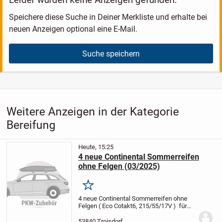
Speichere diese Suche in Deiner Merkliste und erhalte bei
neuen Anzeigen optional eine E-Mail.
Suche speichern
Weitere Anzeigen in der Kategorie
Bereifung
Heute, 15:25
4 neue Continental Sommerreifen
ohne Felgen (03/2025)
Merken
4 neue Continental Sommerreifen ohne
Felgen ( Eco Cotakt6, 215/55/17V ) für
Selbstabholer in Troisdorf zu verkauen.
120,00 Euro
Bitte anrufen 015788059879
53840 Troisdorf