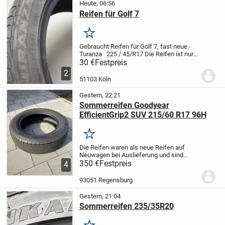
Heute, 06:56
Reifen für Golf 7
Merken
Gebraucht Reifen für Golf 7, fast neue -
Turanza 225 / 45/R17 Die Reifen ist nur
für ca. 4 Monaten gebraucht worden
30 €
Festpreis
ist
(NUR ABHOLEN UND IN BAR
2
BEZAHLEN)
51103 Köln
Gestern, 22:21
Sommerreifen Goodyear
EfficientGrip2 SUV 215/60 R17 96H
Merken
Die Reifen waren als neue Reifen auf
Neuwagen bei Auslieferung und sind
maximal 2 Monate gefahren worden und
350 €
Festpreis
4
maximal 1000 km gefahren.
Ich habe aber
im Herbst auf Ganzjahresreifen
93051 Regensburg
gewechselt.
Wichtig:...
Gestern, 21:04
Sommerreifen 235/35R20