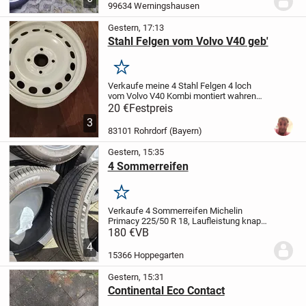
gelagert. Tel.036376/53108
Dazu noch
99634 Werningshausen
separat...
Gestern, 17:13
Stahl Felgen vom Volvo V40 geb'
Merken
Verkaufe meine 4 Stahl Felgen 4 loch
vom Volvo V40 Kombi montiert wahren
Winter Reifen 185/65/R15.
20 €
Festpreis
81H
Sandgestrahlt und mit 2K EP
Grundiert
3
weis Std.alle 4
20€ Interesse bitte melden
83101 Rohrdorf (Bayern)
die passen...
Gestern, 15:35
4 Sommerreifen
Merken
Verkaufe 4 Sommerreifen Michelin
Primacy 225/50 R 18, Laufleistung knapp
5.000 km.
Guter Zustand, Datum der
180 €
VB
Herstellung 47/23. Bei Versand bitte
4
Übernahme der Kosten durch den Käufer.
15366 Hoppegarten
Gestern, 15:31
Continental Eco Contact