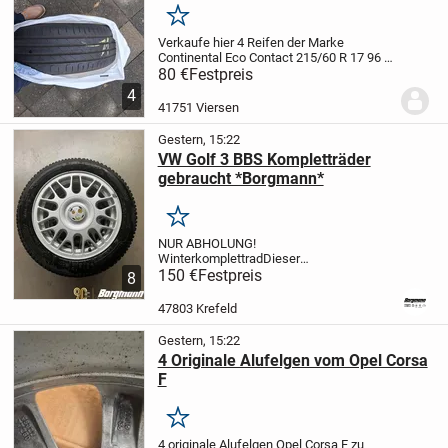
Merken
Verkaufe hier 4 Reifen der Marke
Continental Eco Contact 215/60 R 17 96 H
Waren auf Neuwagen nur 6 Wochen
80 €
Festpreis
Montiert ca 1500 Km zustand sehr gut.
Nur
4
Selbstabholung
Tel 01777004716
41751 Viersen
Gestern, 15:22
VW Golf 3 BBS Kompletträder
gebraucht *Borgmann*
Merken
NUR ABHOLUNG!
Winterkomplettrad
Dieser
Komplettradsatz ist gebraucht, alle
150 €
Festpreis
8
beschädigungen der Felgen sind auf den
Bildern ersichtlich.
195/50R15 82H
6x15
47803 Krefeld
ET45 4/100
DOT:
3319
1H0601025AD
Angabe...
Gestern, 15:22
4 Originale Alufelgen vom Opel Corsa
F
Merken
4 originale Alufelgen Opel Corsa F zu