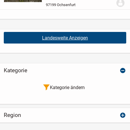
Zustand - mit leichten Rostansätzen –
97199 Ochsenfurt
ideal zum...
Landesweite Anzeigen
Kategorie
Kategorie ändern
Region