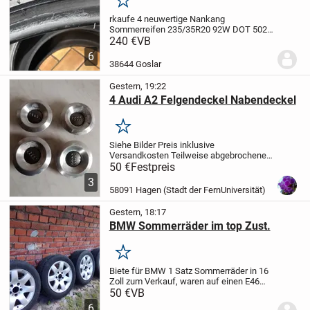
Merken
rkaufe 4 neuwertige Nankang
Sommerreifen
235/35R20 92W
DOT 5024
Profil 8mm
Weitere Details siehe Bilder
240 €
VB
Die Reifen wurden ca. 1000KM gefahren.
6
38644 Goslar
Gestern, 19:22
4 Audi A2 Felgendeckel Nabendeckel
Merken
Siehe Bilder
Preis inklusive
Versandkosten
Teilweise abgebrochene
Stege
Privatverkauf
Keine Rücknahme
50 €
Festpreis
Keine Garantie
3
58091 Hagen (Stadt der FernUniversität)
Gestern, 18:17
BMW Sommerräder im top Zust.
Merken
Biete für BMW 1 Satz Sommerräder in 16
Zoll zum Verkauf, waren auf einen E46
montiert, sind in einem sehr guten
50 €
VB
Zustand und waren auch nur im Keller
6