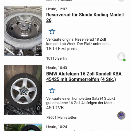
Heute, 12:07
Reserverad für Skoda Kodiaq Modell
26
Merken
Verkaufe original Reserverad 18 Zoll
komplett ab Werk. Der Platz unter den
ebenen ladeboden ist mir einfach zu
180 €
Festpreis
2
wenig.
10115 Berlin
Benut
Heute, 10:43
BMW Alufelgen 16 Zoll Rondell KBA
45425 mit Sommerreifen (4 Stk.)
Merken
Verkaufe einen kompletten Satz (4 Stück)
gut erhaltene 16-Zoll-Alufelgen der Marke
R.O.D. (Rondell) inklusive BMW-
450 €
VB
8
Nabenkappen. Die Felgen haben eine
KBA-Nummer und sind eintragungsfrei für
78601 Mahlstetten
viele...
Heute, 10:24