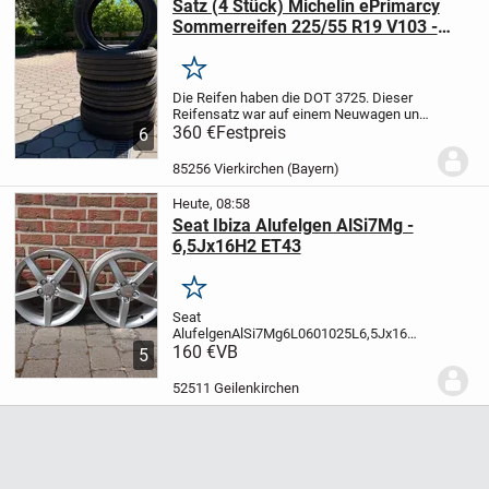
Satz (4 Stück) Michelin ePrimarcy
Sommerreifen 225/55 R19 V103 -
Neuwertig
Merken
Die Reifen haben die DOT 3725. Dieser
Reifensatz war auf einem Neuwagen und
wurden noch beim Händler durch
360 €
Festpreis
6
Allwetterreifen ersetzt. Die Reifen sind
ohne Felgen. Selbstabholer.
85256 Vierkirchen (Bayern)
Heute, 08:58
Seat Ibiza Alufelgen AlSi7Mg -
6,5Jx16H2 ET43
Merken
Seat
Alufelgen
AlSi7Mg
6L0601025L
6,5Jx16
H2
160 €
ET43
VB
Sie Waren auf einen Seat Ibiza
5
von 2005 montiert.
Es sind natürlich
Gebrauchspuren vorhanden.
Bilder sind
52511 Geilenkirchen
Teil der Beschreibung und des
Lieferumfangs....