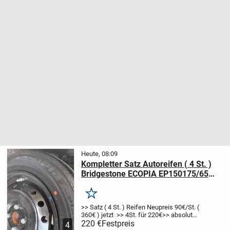
Heute, 08:09
Kompletter Satz Autoreifen ( 4 St. )
Bridgestone ECOPIA EP150175/65
R15 84H, u. Stahlfelgen, u. Original
Felgenabdeckungen
Merken
>> Satz ( 4 St. ) Reifen Neupreis 90€/St. (
360€ ) jetzt >> 4St. für 220€
>> absolut
NEUWERTIG! Zustand wie beim Händler,
220 €
Festpreis
4