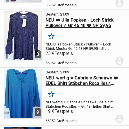
50 / 52 – sehr guter...
66352 Großrosseln
Gestern, 21:09
NEU ❤️ Ulla Popken - Loch Strick
Pullover ⭐ Gr 46 48 ❤️ NP 59,95
Merken
NEU Ulla Popken Strick - Pullover
⭐ Loch
Strick Muster Gr. 46 48
NP 59,95
· Ulla
Popken Pullover Loch-Strick
25 €
Festpreis
· Lange
8
Ärmel
· Lochmuster
· Rundhalsausschnitt
· Raglan-Ärmel
· Bündchen
·...
66352 Großrosseln
Gestern, 21:09
NEU-wertig ⭐ Gabriele Schaawe ❤️
EDEL Shirt Stäbchen Rocailles⭐
Grösse 48
Merken
NEUwertig ⭐ Gabriele Schaawe
Edel Shirt
Stäbchen Rocailles ⭐ Gr. 48
· Edles Shirt
mit V-Ausschnitt
19 €
Festpreis
· Stäbchen-Rocailles an
9
Hals- und Brustbereich
· Zier-Nähte in
Strahlen-Optik
· 3/4 Armlänge
...
66352 Großrosseln