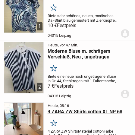
NEU!
Merken
Biete sehr schönes, neues, modisches
Da.-Shirt blau gemustert mit Zierknöpfen,
Gr. XXL
10 €
Festpreis
Material: 95% Viskose, 5%
1
Elastan, 40° Wäsche
Privatverkauf- kein
Umtausch, Gewährleistung oder
04315 Leipzig
Rücknahme...
Heute, vor 47 Min.
Moderne Bluse m. schrägem
Verschluß, Neu , ungetragen
Merken
Biete eine neue noch ungetragene Bluse
in Gr. 44,
Stehkragen mit 1 Faltentasche, 1
Einstecktasche verdeckt,
7 €
Festpreis
Farbe:
2
weiß/schwarz gestreift, weißen
Schultersattel,
Hersteller: Otex ohrid
04315 Leipzig
Jugoslawien,...
Heute, 08:16
4 ZARA ZW Shirts cotton XL NP 68
Merken
4 ZARA ZW Shirts
Material cotton
Farbe