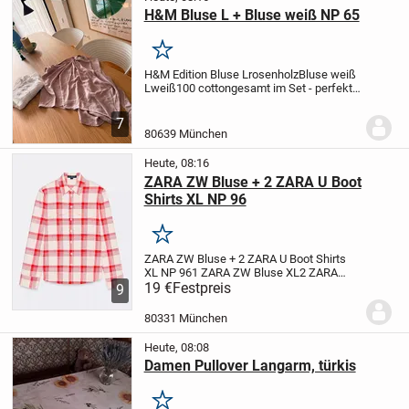
H&M Bluse L + Bluse weiß NP 65
Merken
H&M Edition Bluse L
rosenholz
Bluse weiß
L
weiß
100 cotton
gesamt im Set - perfekt
für den Urlaub quasi eine Tages Bluse und
eine für den Abend, beide sind natürlich
7
auch luftig für das Büro oder die...
80639 München
Heute, 08:16
ZARA ZW Bluse + 2 ZARA U Boot
Shirts XL NP 96
Merken
ZARA ZW Bluse + 2 ZARA U Boot Shirts
XL NP 96
1 ZARA ZW Bluse XL
2 ZARA
Shirts tomatoe XL
19 €
Festpreis
gesamt im Set
9
80331 München
Heute, 08:08
Damen Pullover Langarm, türkis
Merken