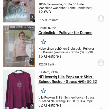
100% Baumwolle, Größe 40
In der
Maschine waschbar
Echte Handarbeit,
neuwertig
Bezahlen können Sie mit
12 €
VB
Paypal
3
51503 Rösrath
Heute, 07:22
Grobstick - Pullover für Damen
Merken
Habe einen schönen Grobstick - Pullover
für Damen (wollweiss) Größe (S) 36/38,
in Original Verpackung, anzubieten
Noch
15 €
Festpreis
neu
1
12209 Berlin
Gestern, 21:09
NEUwertig Ulla Popken ⭐ Shirt -
Schneeflocke - Strass ❤️Gr 50 52
Merken
Ulla Popken Shirt - Schneeflocke - Strass
Zustand Neuwertig - Gr. 50 52
Ulla Popken
- Shirt
32 €
Festpreis
schöne Schneeflocke mit
kleinsten
12
Strass-Steinchen (keines fehlt !)
Grösse