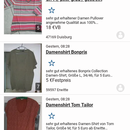
Merken
sehr gut erhaltener Damen Pullover
angenehme Qualität aus 100%
Baumwolle
18 €
VB
V-Ausschnitt
tierfreier NR-
5
Haushalt
47169 Duisburg
Gestern, 08:28
Damenshirt Bonprix
Merken
sehr gut erhaltenes Bonprix Collection
Damen-Shirt, Größe L, 34/46, für 5 Euro
ab Erwitte abzugeben.
Versand gegen
5 €
Festpreis
Aufpreis möglich.
7
59597 Erwitte
Gestern, 08:28
Damenshirt Tom Tailor
Merken
sehr gut erhaltenes Damen-Shirt von Tom
Tailor, Größe M, für 5 Euro
ab Erwitte