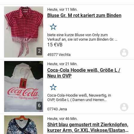
Heute, vor 11 Min.
Bluse Gr. M rot kariert zum Binden
Merken
biete eine kurze Bluse von Only zum
Verkauf an, sie ist vorne zum Binden
Gr. M
rot-weiß kariert
Weite unter den Achseln
15 €
VB
von Naht zu Naht. ca. 47 cm
Rückenlänge:
2
ca. 67 cm
Material: 100% Baumwolle
49377 Vechta
Heute, vor 21 Min.
Coca-Cola Hoodie weiß, Größe L /
Neu in OVP
Merken
Coca-Cola-Hoodie weiß, Neuwertig, in
OVP, Größe L ( Damen und Herren
möglich)
DRINK
Coca-Cola
ENJOY THAT
6
Refreshing NEW Feeling
Leider haben wir
07743 Jena
´s doppelt bestellt, deshalb kostet es
keine 59,99€,...
Heute, vor 46 Min.
Shirt blau gemustert mit Zierknöpfen,
kurzer Arm, Gr.XXL,Viskose/Elastan