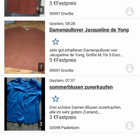
abzugeben.
Versand gegen Aufpreis
5 €
Festpreis
möglich.
9
59597 Erwitte
Gestern, 08:28
Damenpullover Jacqueline de Yong
Merken
sehr gut erhaltener Damenpullover von
Jacqueline de Yong, Größe M, für 5 Euro
ab Erwitte abzugeben.
Versand gegen
5 €
Festpreis
Aufpreis möglich.
7
59597 Erwitte
Gestern, 07:37
sommerblusen zuverkaufen
Merken
Drei schöne Damen Blusen zuverkaufen,
alle im sehr gutem Zustand,
Baumwollstoff
gr 42
Für 3€pro Stück
3 €
Festpreis
Versand möglich
3
33098 Paderborn