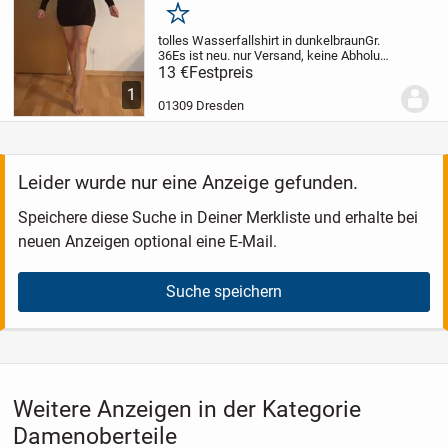
Merken
tolles Wasserfallshirt in dunkelbraun
Gr.
36
Es ist neu.
nur Versand, keine Abholung
oder irgendwelche Treffs zur Übergabe
13 €
Festpreis
1
01309 Dresden
Leider wurde nur eine Anzeige gefunden.
Speichere diese Suche in Deiner Merkliste und erhalte bei
neuen Anzeigen optional eine E-Mail.
Suche speichern
Weitere Anzeigen in der Kategorie
Damenoberteile