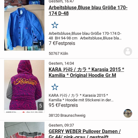
Gestern, 16:47
Arbeitsbluse,Bluse blau Größe 170-
174 D-48
Merken
Arbeitsbluse,Bluse blau
Größe 170-174
D-
48
BH 94-98 cm
Arbeitsbluse,Bluse blau
Größe 170-174
7 €
Festpreis
D-48
BH 94-98 cm
1
50767 Köln
Gestern, 14:04
KARA 카라 / カラ * Karasia 2015 *
Kamilia * Original Hoodie Gr.M
Merken
KARA 카라 / カラ * Karasia 2015 *
Kamilia *
Hoodie mit Stickerei in der
Größe M - original und Made in
95 €
Festpreis
5
Südkorea
92% Baumwolle
8%
Polyester
Neuwertiger Zustand!
Dies ist
38120 Braunschweig
ein Privatverkauf im Sinne...
Gestern, 09:37
GERRY WEBER Pullover Damen /
Gr.44/ pink-grau / gestreift